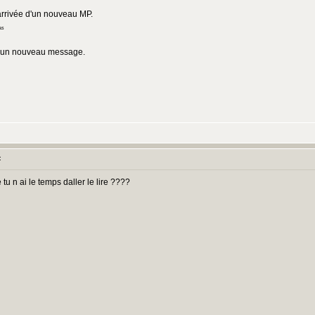
'arrivée d'un nouveau MP.
as
aucun nouveau message.
:
u n ai le temps daller le lire ????