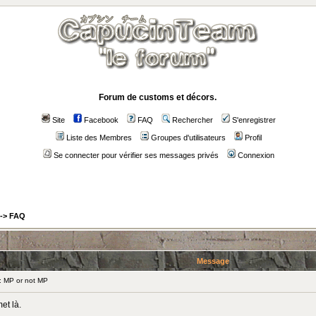
Forum de customs et décors.
Site
Facebook
FAQ
Rechercher
S'enregistrer
Liste des Membres
Groupes d'utilisateurs
Profil
Se connecter pour vérifier ses messages privés
Connexion
->
FAQ
Message
 MP or not MP
et là.