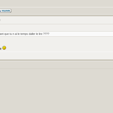
:
t que tu n ai le temps daller le lire ????
ne