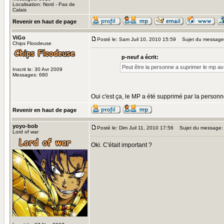
Localisation: Nord - Pas de
Calais
Revenir en haut de page
ViGo
Posté le: Sam Juil 10, 2010 15:59
Sujet du message
Chips Floodeuse
p-neuf a écrit:
Peut être la personne a suprimer le mp avan
Inscrit le: 30 Avr 2009
Messages: 680
Oui c'est ça, le MP a été supprimé par la person
Revenir en haut de page
yoyo-bob
Posté le: Dim Juil 11, 2010 17:56
Sujet du message:
Lord of war
Oki. C'était important ?