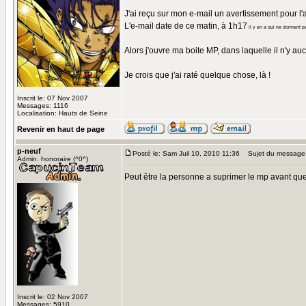
J'ai reçu sur mon e-mail un avertissement pour l
L'e-mail date de ce matin, à 1h17
il y en a qui ne dorment p
Alors j'ouvre ma boite MP, dans laquelle il n'y 
Je crois que j'ai raté quelque chose, là !
Inscrit le: 07 Nov 2007
Messages: 1116
Localisation: Hauts de Seine
Revenir en haut de page
p-neuf
Posté le: Sam Juil 10, 2010 11:36
Sujet du message
Admin. honoraire (^0^)
Peut être la personne a suprimer le mp avant que t
Inscrit le: 02 Nov 2007
Messages: 5910