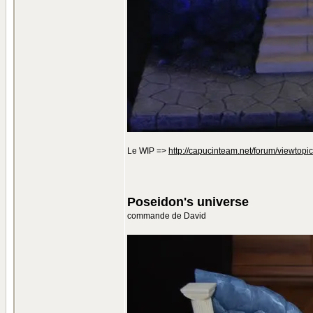
Le WIP =>
http://capucinteam.net/forum/viewtopi
Poseidon's universe
commande de David