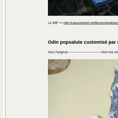
Le WIP =>
http://capucinteam.net/forum/viewtop
Odin popsalute customisé par 
Voici l'original -------------------------------Voici ma ve