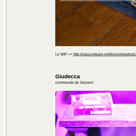
Le WIP =>
http://capucinteam.net/forum/viewto
Giudecca
commande de Seiyann