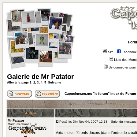
Foru
Site
Facebook
Liste des Mem
Se connecter pour 
Galerie de Mr Patator
Aller à la page
1
,
2
,
3
,
4
,
5
Suivante
Capucinteam.net "le forum" Index du Forum
Auteur
Mr Patator
Posté le: Dim Nov 04, 2007 12:18
Sujet du message: 
Modo méchant è__é
Voici mes différents décors (dans l'ordre de créa