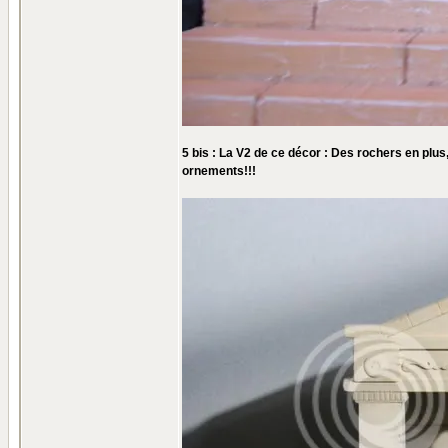
5 bis : La V2 de ce décor : Des rochers en plus
ornements!!!