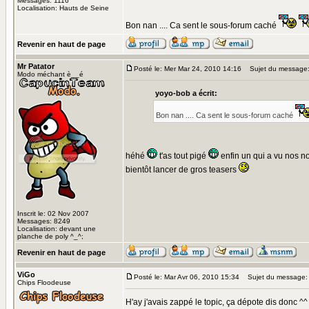
Messages: 1116
Localisation: Hauts de Seine
Bon nan .... Ca sent le sous-forum caché
Revenir en haut de page
Mr Patator
Posté le: Mer Mar 24, 2010 14:16
Sujet du message
Modo méchant è__é
yoyo-bob a écrit:
Bon nan .... Ca sent le sous-forum caché
héhé
t'as tout pigé
enfin un qui a vu nos 
bientôt lancer de gros teasers
Inscrit le: 02 Nov 2007
Messages: 8249
Localisation: devant une
planche de poly ^_^;
Revenir en haut de page
ViGo
Posté le: Mar Avr 06, 2010 15:34
Sujet du message:
Chips Floodeuse
H'ay j'avais zappé le topic, ça dépote dis donc ^