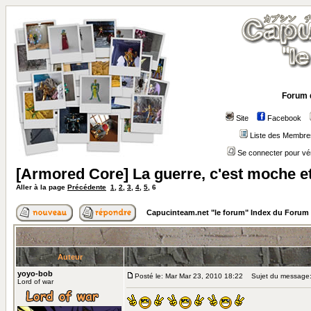
Forum 
Site
Facebook
Liste des Membre
Se connecter pour vé
[Armored Core] La guerre, c'est moche et 
Aller à la page
Précédente
1
,
2
,
3
,
4
,
5
,
6
Capucinteam.net "le forum" Index du Forum
Auteur
yoyo-bob
Posté le: Mar Mar 23, 2010 18:22
Sujet du message
Lord of war