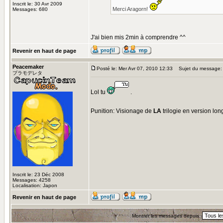
Inscrit le: 30 Avr 2009
Merci Aragorn!
Messages: 680
J'ai bien mis 2min à comprendre ^^
Revenir en haut de page
Peacemaker
Posté le: Mer Avr 07, 2010 12:33
Sujet du message:
プラモデレタ
Lol tu
.
Punition: Visionage de
LA
trilogie en version lo
Inscrit le: 23 Déc 2008
Messages: 4258
Localisation: Japon
Revenir en haut de page
Montrer les messages depuis: