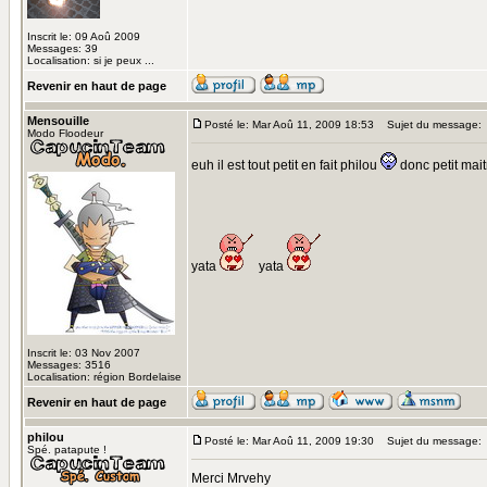
Inscrit le: 09 Aoû 2009
Messages: 39
Localisation: si je peux ...
Revenir en haut de page
Mensouille
Posté le: Mar Aoû 11, 2009 18:53
Sujet du message:
Modo Floodeur
euh il est tout petit en fait philou
donc petit mai
yata
yata
Inscrit le: 03 Nov 2007
Messages: 3516
Localisation: région Bordelaise
Revenir en haut de page
philou
Posté le: Mar Aoû 11, 2009 19:30
Sujet du message:
Spé. patapute !
Merci Mrvehy