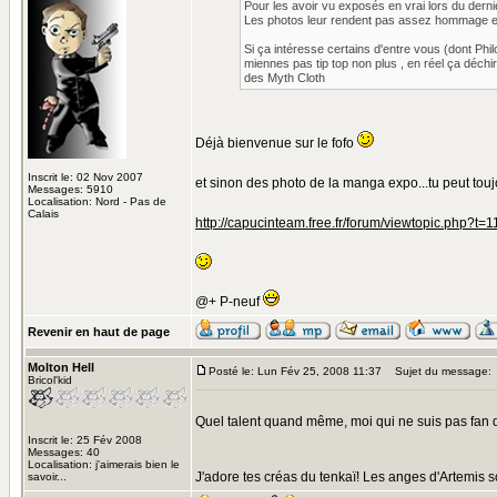
Pour les avoir vu exposés en vrai lors du derni
Les photos leur rendent pas assez hommage en 
Si ça intéresse certains d'entre vous (dont Phi
miennes pas tip top non plus , en réel ça déc
des Myth Cloth
Déjà bienvenue sur le fofo
Inscrit le: 02 Nov 2007
et sinon des photo de la manga expo...tu peut toujou
Messages: 5910
Localisation: Nord - Pas de
Calais
http://capucinteam.free.fr/forum/viewtopic.php?t=1
@+ P-neuf
Revenir en haut de page
Molton Hell
Posté le: Lun Fév 25, 2008 11:37
Sujet du message:
Bricol'kid
Quel talent quand même, moi qui ne suis pas fan de
Inscrit le: 25 Fév 2008
Messages: 40
Localisation: j'aimerais bien le
J'adore tes créas du tenkaï! Les anges d'Artemis 
savoir...