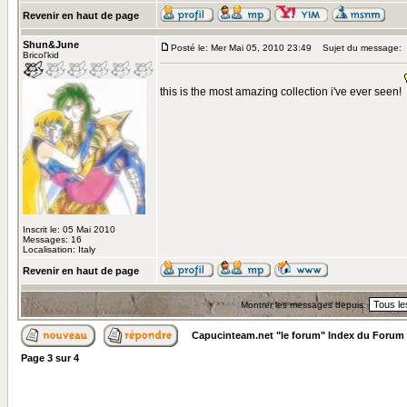
Revenir en haut de page
Shun&June
Posté le: Mer Mai 05, 2010 23:49
Sujet du message:
Bricol'kid
this is the most amazing collection i've ever seen!
Inscrit le: 05 Mai 2010
Messages: 16
Localisation: Italy
Revenir en haut de page
Montrer les messages depuis:
Capucinteam.net "le forum" Index du Forum
Page
3
sur
4