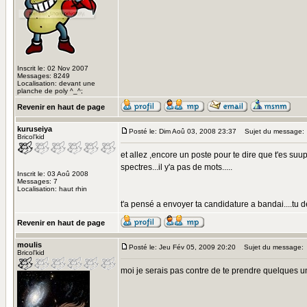
Inscrit le: 02 Nov 2007
Messages: 8249
Localisation: devant une
planche de poly ^_^;
Revenir en haut de page
kuruseiya
Posté le: Dim Aoû 03, 2008 23:37
Sujet du message:
Bricol'kid
et allez ,encore un poste pour te dire que t'es suup
spectres...il y'a pas de mots.....
Inscrit le: 03 Aoû 2008
Messages: 7
Localisation: haut rhin
t'a pensé a envoyer ta candidature a bandai....tu de
Revenir en haut de page
moulis
Posté le: Jeu Fév 05, 2009 20:20
Sujet du message:
Bricol'kid
moi je serais pas contre de te prendre quelques u