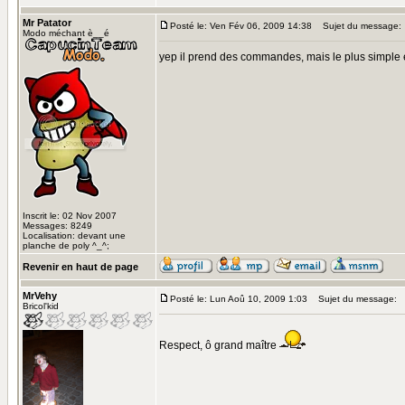
Mr Patator
Posté le: Ven Fév 06, 2009 14:38
Sujet du message:
Modo méchant è__é
yep il prend des commandes, mais le plus simple 
Inscrit le: 02 Nov 2007
Messages: 8249
Localisation: devant une
planche de poly ^_^;
Revenir en haut de page
MrVehy
Posté le: Lun Aoû 10, 2009 1:03
Sujet du message:
Bricol'kid
Respect, ô grand maître