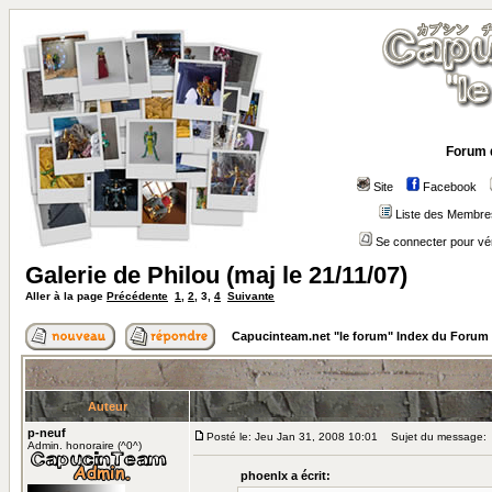
Forum 
Site
Facebook
Liste des Membre
Se connecter pour vé
Galerie de Philou (maj le 21/11/07)
Aller à la page
Précédente
1
,
2
,
3
,
4
Suivante
Capucinteam.net "le forum" Index du Forum
Auteur
p-neuf
Posté le: Jeu Jan 31, 2008 10:01
Sujet du message:
Admin. honoraire (^0^)
phoenlx a écrit: