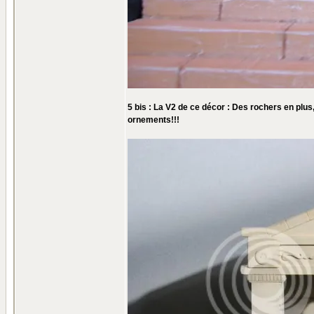
5 bis : La V2 de ce décor : Des rochers en plus
ornements!!!