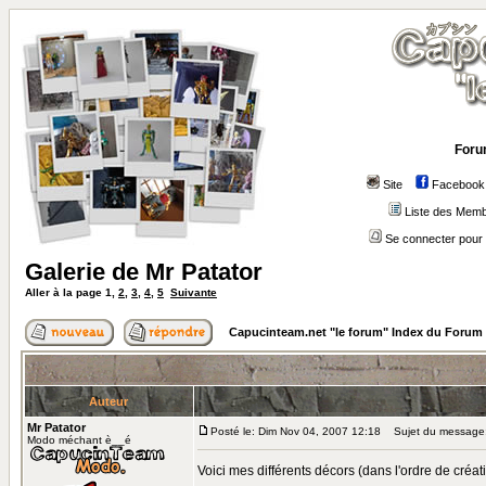
Foru
Site
Facebook
Liste des Mem
Se connecter pour 
Galerie de Mr Patator
Aller à la page
1
,
2
,
3
,
4
,
5
Suivante
Capucinteam.net "le forum" Index du Forum
Auteur
Mr Patator
Posté le: Dim Nov 04, 2007 12:18
Sujet du message: 
Modo méchant è__é
Voici mes différents décors (dans l'ordre de créa