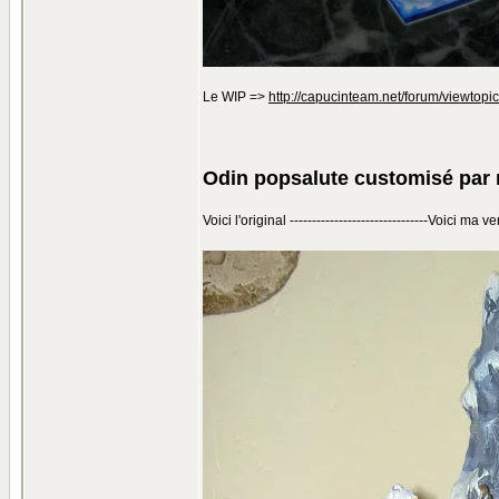
Le WIP =>
http://capucinteam.net/forum/viewtop
Odin popsalute customisé par 
Voici l'original -------------------------------Voici ma ve