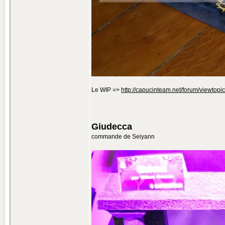
Le WIP =>
http://capucinteam.net/forum/viewto
Giudecca
commande de Seiyann