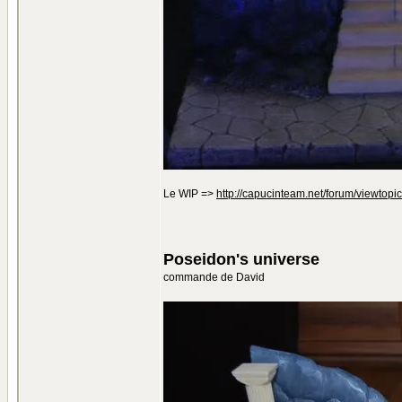
Le WIP =>
http://capucinteam.net/forum/viewtopi
Poseidon's universe
commande de David