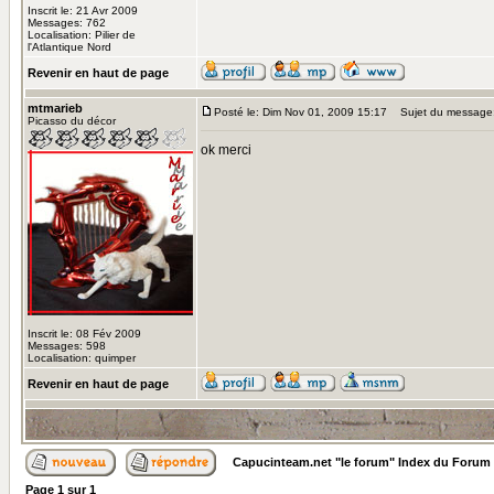
Inscrit le: 21 Avr 2009
Messages: 762
Localisation: Pilier de
l'Atlantique Nord
Revenir en haut de page
mtmarieb
Posté le: Dim Nov 01, 2009 15:17
Sujet du message
Picasso du décor
ok merci
Inscrit le: 08 Fév 2009
Messages: 598
Localisation: quimper
Revenir en haut de page
Capucinteam.net "le forum" Index du Forum
Page
1
sur
1