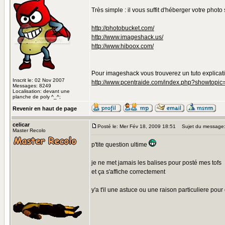
Très simple : il vous suffit d'héberger votre photo
http://photobucket.com/
http://www.imageshack.us/
http://www.hiboox.com/
Pour imageshack vous trouverez un tuto explicatif t
Inscrit le: 02 Nov 2007
http://www.pcentraide.com/index.php?showtopic
Messages: 8249
Localisation: devant une
planche de poly ^_^;
Revenir en haut de page
celicar
Posté le: Mer Fév 18, 2009 18:51
Sujet du message
Master Recolo
p'tite question ultime
je ne met jamais les balises pour posté mes tofs
et ça s'affiche correctement
y'a t'il une astuce ou une raison particuliere pour