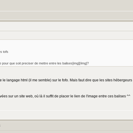
s tofs
re pour que soit preciser de mettre entre les balises[img][/img]?
 le langage html (il me semble) sur le fofo. Mais faut dire que les sites hébergeur
vées sur un site web, où là il suffit de placer le lien de l'image entre ces balises ^^
: