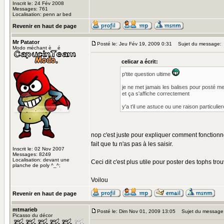
Inscrit le: 24 Fév 2008
Messages: 761
Localisation: penn ar bed
Revenir en haut de page
Mr Patator
Posté le: Jeu Fév 19, 2009 0:31
Sujet du message:
Modo méchant è__é
celicar a écrit:
p'tite question ultime
je ne met jamais les balises pour posté me
et ça s'affiche correctement
y'a t'il une astuce ou une raison particulie
nop c'est juste pour expliquer comment fonctionne
fait que tu n'as pas à les saisir.
Inscrit le: 02 Nov 2007
Messages: 8249
Localisation: devant une
Ceci dit c'est plus utile pour poster des tophs trou
planche de poly ^_^;
Voilou
Revenir en haut de page
mtmarieb
Posté le: Dim Nov 01, 2009 13:05
Sujet du message
Picasso du décor