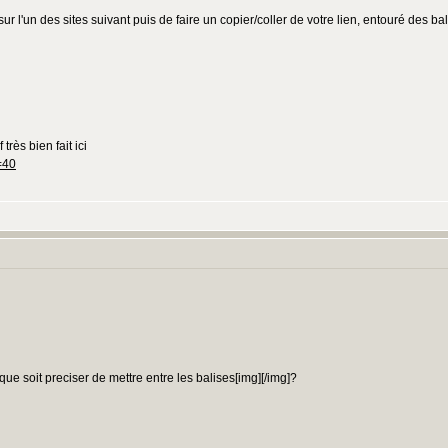
 sur l'un des sites suivant puis de faire un copier/coller de votre lien, entouré des ba
rès bien fait ici
=40
:
 que soit preciser de mettre entre les balises[img][/img]?