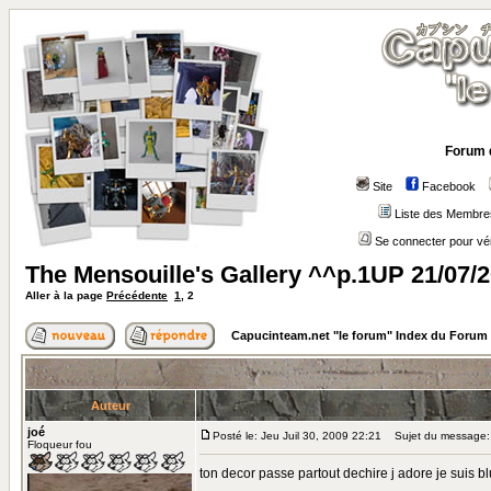
Forum 
Site
Facebook
Liste des Membre
Se connecter pour vé
The Mensouille's Gallery ^^p.1UP 21/07/
Aller à la page
Précédente
1
,
2
Capucinteam.net "le forum" Index du Forum
Auteur
joé
Posté le: Jeu Juil 30, 2009 22:21
Sujet du message:
Floqueur fou
ton decor passe partout dechire j adore je suis b