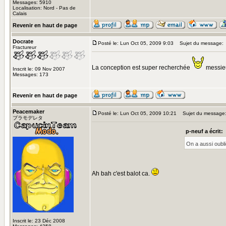
Messages: 5910
Localisation: Nord - Pas de
Calais
Revenir en haut de page
Docrate
Posté le: Lun Oct 05, 2009 9:03
Sujet du message:
Fractureur
La conception est super recherchée
messie
Inscrit le: 09 Nov 2007
Messages: 173
Revenir en haut de page
Peacemaker
Posté le: Lun Oct 05, 2009 10:21
Sujet du message
プラモデレタ
p-neuf a écrit:
On a aussi oublié
Ah bah c'est balot ca.
Inscrit le: 23 Déc 2008