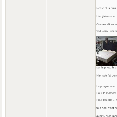
Reste plus qu'a 
Hier j'ai recu le
Comme dit au tel
voili voilou une 
sur la photo le c
Hier soir j'ai don
Le programme de 
Pour le moment o
Pour les aille ..
tout ceci c'est d
avoir 5 gros mor