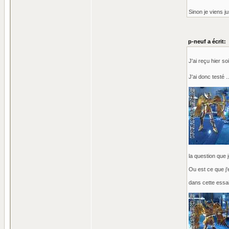
Sinon je viens j
p-neuf a écrit:
J'ai reçu hier 
J'ai donc testé 
la question que 
Ou est ce que j'
dans cette essai