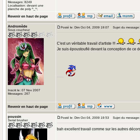
Messages: 8249
Localisation: devant une
planche de poly ^_^;
Revenir en haut de page
Andromède
Posté le: Dim Oct 04, 2009 19:07
Sujet du message:
Sous coucheur
C'est un véritable travail d'artiste !!!
Je suis époustouflé devant la conception de ce déc
rien qu'avec ça, on n'est pas rendu...
Inscrit le: 07 Nov 2007
Messages: 267
Revenir en haut de page
poussin
Posté le: Dim Oct 04, 2009 19:53
Sujet du message:
Serial brusher
bah excellent travail comme sur les autres décors,