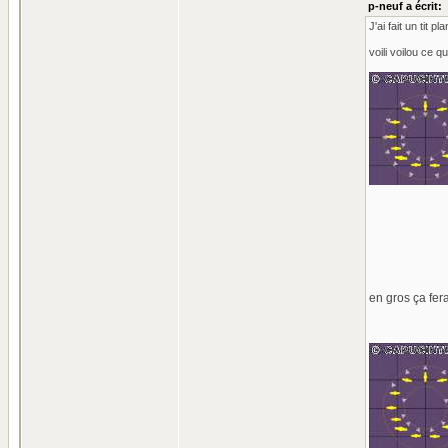
p-neuf a écrit:
J'ai fait un tit 
voili voilou ce 
en gros ça fer