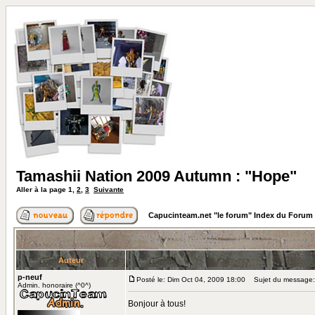
Tamashii Nation 2009 Autumn : "Hope"
Aller à la page
1
,
2
,
3
Suivante
Capucinteam.net "le forum" Index du Forum
Auteur
p-neuf
Posté le: Dim Oct 04, 2009 18:00
Sujet du message: 
Admin. honoraire (^0^)
Bonjour à tous!