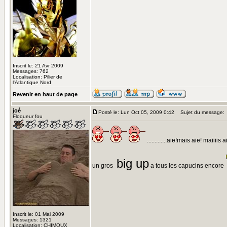
Inscrit le: 21 Avr 2009
Messages: 762
Localisation: Pilier de
l'Atlantique Nord
Revenir en haut de page
joé
Posté le: Lun Oct 05, 2009 0:42
Sujet du message:
Floqueur fou
.............aie!mais aie! maiiiis a
big up
un gros
a tous les capucins encore
Inscrit le: 01 Mai 2009
Messages: 1321
Localisation: CHIMOUX