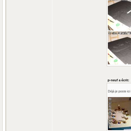
p-neuf a écrit:
Déjà je poste ic