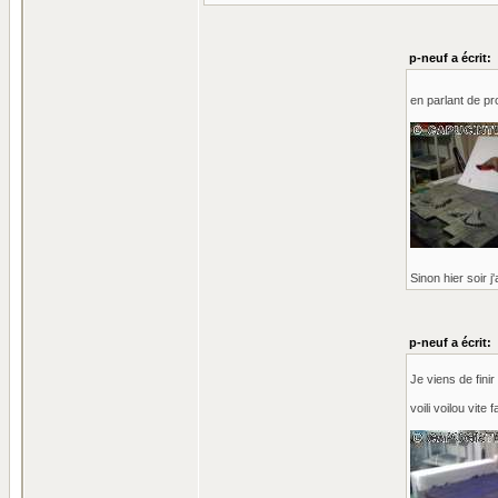
p-neuf a écrit:
en parlant de pro
Sinon hier soir j
p-neuf a écrit:
Je viens de fini
voili voilou vite f