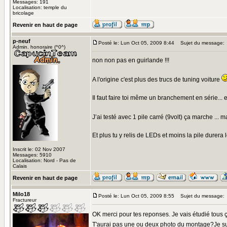
Messages: 191
Localisation: temple du
bricolage
Revenir en haut de page
p-neuf
Posté le: Lun Oct 05, 2009 8:44
Sujet du message:
Admin. honoraire (^0^)
non non pas en guirlande !!!
A l'origine c'est plus des trucs de tuning voiture
Il faut faire toi même un branchement en série..
J’ai testé avec 1 pile carré (9volt) ça marche ...
Et plus tu y relis de LEDs et moins la pile durera l
Inscrit le: 02 Nov 2007
Messages: 5910
Localisation: Nord - Pas de
Calais
Revenir en haut de page
Milo18
Posté le: Lun Oct 05, 2009 8:55
Sujet du message:
Fractureur
OK merci pour tes reponses. Je vais étudié tous 
T'aurai pas une ou deux photo du montage?Je su