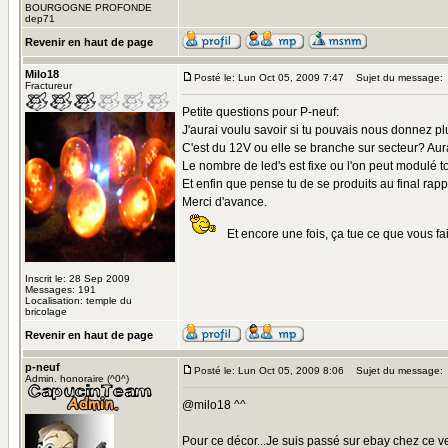
BOURGOGNE PROFONDE
dep71
Revenir en haut de page
Milo18
Posté le: Lun Oct 05, 2009 7:47
Sujet du message:
Fractureur
Petite questions pour P-neuf:
J'aurai voulu savoir si tu pouvais nous donnez pl
C'est du 12V ou elle se branche sur secteur? Aur
Le nombre de led's est fixe ou l'on peut modulé t
Et enfin que pense tu de se produits au final rapp
Merci d'avance.
Et encore une fois, ça tue ce que vous fai
Inscrit le: 28 Sep 2009
Messages: 191
Localisation: temple du
bricolage
Revenir en haut de page
p-neuf
Posté le: Lun Oct 05, 2009 8:06
Sujet du message:
Admin. honoraire (^0^)
@milo18 ^^
Pour ce décor...Je suis passé sur ebay chez ce 