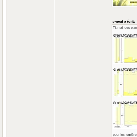
p-neuf a écrit:
Tit maj. des pla
pour les lumières 