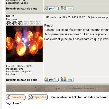
Messages: 4258
Localisation: Japon
Revenir en haut de page
Milo18
Posté le: Lun Oct 05, 2009 10:23
Sujet du message
Fractureur
P-neuf
T'as pas utilisé de résistance pour tes branche
Je supose que tu à mis les 10 Led sur ta pile??
Pas évident, je ne sais pas encore ce que je vais 
Inscrit le: 28 Sep 2009
Messages: 191
Localisation: temple du
bricolage
Revenir en haut de page
Capucinteam.net "le forum" Index du Forum
Page
1
sur
3