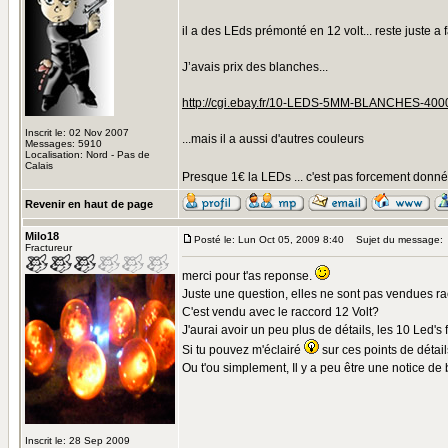
il a des LEds prémonté en 12 volt... reste juste a 
J’avais prix des blanches...
http://cgi.ebay.fr/10-LEDS-5MM-BLANCHES-
Inscrit le: 02 Nov 2007
...mais il a aussi d'autres couleurs
Messages: 5910
Localisation: Nord - Pas de
Calais
Presque 1€ la LEDs ... c'est pas forcement donné.
Revenir en haut de page
Milo18
Posté le: Lun Oct 05, 2009 8:40
Sujet du message:
Fractureur
merci pour t'as reponse.
Juste une question, elles ne sont pas vendues r
C'est vendu avec le raccord 12 Volt?
J'aurai avoir un peu plus de détails, les 10 Led's
Si tu pouvez m'éclairé
sur ces points de détai
Ou t'ou simplement, Il y a peu être une notice d
Inscrit le: 28 Sep 2009