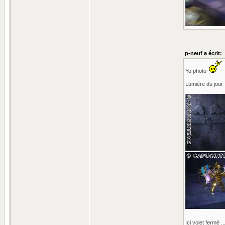
p-neuf a écrit:
Yo photo
Lumière du jour 
Ici volet fermé .