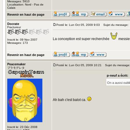
Messages: 5910
Localisation: Nord - Pas de
Calais
Revenir en haut de page
Docrate
Posté le: Lun Oct 05, 2009 9:03
Sujet du message:
Fractureur
La conception est super recherchée
messie
Inscrit le: 09 Nov 2007
Messages: 173
Revenir en haut de page
Peacemaker
Posté le: Lun Oct 05, 2009 10:21
Sujet du message
プラモデレタ
p-neuf a écrit:
On a aussi oublié
Ah bah c'est balot ca.
Inscrit le: 23 Déc 2008