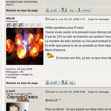
BOURGOGNE PROFONDE
dep71
Revenir en haut de page
Milo18
Posté le: Lun Oct 05, 2009 7:47
Sujet du message:
Fractureur
Petite questions pour P-neuf:
J'aurai voulu savoir si tu pouvais nous donnez pl
C'est du 12V ou elle se branche sur secteur? Aur
Le nombre de led's est fixe ou l'on peut modulé t
Et enfin que pense tu de se produits au final rapp
Merci d'avance.
Et encore une fois, ça tue ce que vous fai
Inscrit le: 28 Sep 2009
Messages: 191
Localisation: temple du
bricolage
Revenir en haut de page
p-neuf
Posté le: Lun Oct 05, 2009 8:06
Sujet du message:
Admin. honoraire (^0^)
@milo18 ^^
Pour ce décor...Je suis passé sur ebay chez ce 