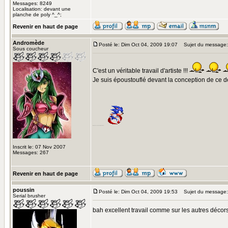
Messages: 8249
Localisation: devant une
planche de poly ^_^;
Revenir en haut de page
Andromède
Posté le: Dim Oct 04, 2009 19:07
Sujet du message:
Sous coucheur
C'est un véritable travail d'artiste !!!
Je suis époustouflé devant la conception de ce déc
rien qu'avec ça, on n'est pas rendu...
Inscrit le: 07 Nov 2007
Messages: 267
Revenir en haut de page
poussin
Posté le: Dim Oct 04, 2009 19:53
Sujet du message:
Serial brusher
bah excellent travail comme sur les autres décors,