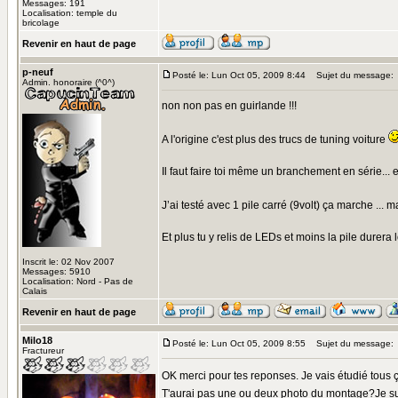
Messages: 191
Localisation: temple du
bricolage
Revenir en haut de page
p-neuf
Posté le: Lun Oct 05, 2009 8:44
Sujet du message:
Admin. honoraire (^0^)
non non pas en guirlande !!!
A l'origine c'est plus des trucs de tuning voiture
Il faut faire toi même un branchement en série..
J’ai testé avec 1 pile carré (9volt) ça marche ...
Et plus tu y relis de LEDs et moins la pile durera l
Inscrit le: 02 Nov 2007
Messages: 5910
Localisation: Nord - Pas de
Calais
Revenir en haut de page
Milo18
Posté le: Lun Oct 05, 2009 8:55
Sujet du message:
Fractureur
OK merci pour tes reponses. Je vais étudié tous 
T'aurai pas une ou deux photo du montage?Je su