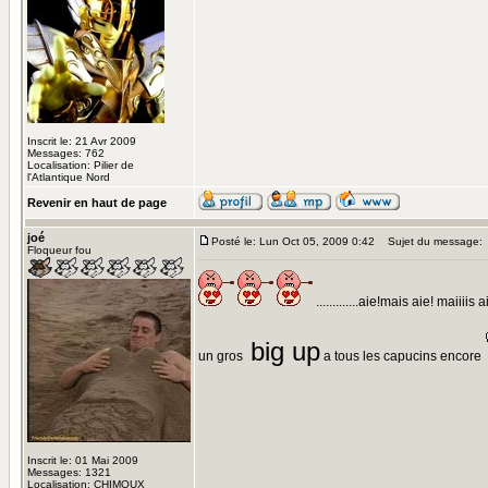
Inscrit le: 21 Avr 2009
Messages: 762
Localisation: Pilier de
l'Atlantique Nord
Revenir en haut de page
joé
Posté le: Lun Oct 05, 2009 0:42
Sujet du message:
Floqueur fou
.............aie!mais aie! maiiiis a
big up
un gros
a tous les capucins encore
Inscrit le: 01 Mai 2009
Messages: 1321
Localisation: CHIMOUX