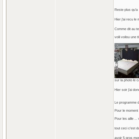
Reste plus qu'a 
Hier j'ai recu le
Comme dit au tel
voili voilou une 
sur la photo le c
Hier soir j'ai don
Le programme de 
Pour le moment o
Pour les aille ..
tout ceci c'est d
avoir 5 gros mor