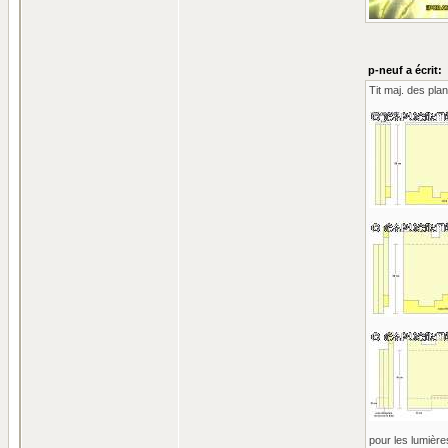
p-neuf a écrit:
Tit maj. des pla
pour les lumières 