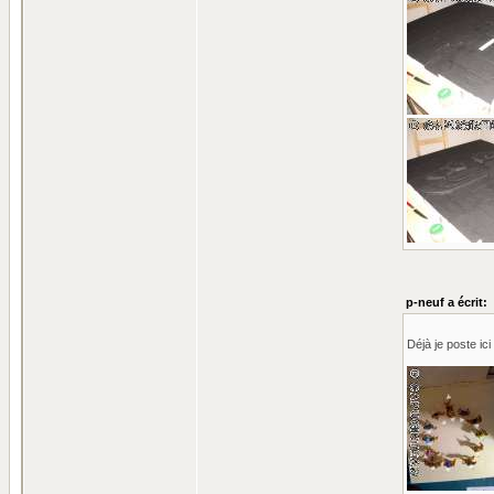
p-neuf a écrit:
Déjà je poste ic