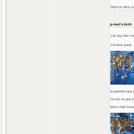
Sinon je viens j
p-neuf a écrit:
J'ai reçu hier 
J'ai donc testé 
la question que 
Ou est ce que j'
dans cette essai