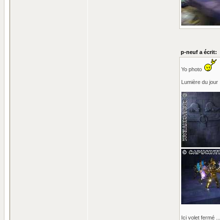
p-neuf a écrit:
Yo photo
Lumière du jour 
Ici volet fermé .