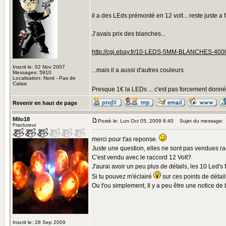
il a des LEds prémonté en 12 volt... reste juste a 
J’avais prix des blanches...
http://cgi.ebay.fr/10-LEDS-5MM-BLANCHES-
Inscrit le: 02 Nov 2007
...mais il a aussi d'autres couleurs
Messages: 5910
Localisation: Nord - Pas de
Calais
Presque 1€ la LEDs ... c'est pas forcement donné.
Revenir en haut de page
Milo18
Posté le: Lun Oct 05, 2009 8:40
Sujet du message:
Fractureur
merci pour t'as reponse.
Juste une question, elles ne sont pas vendues r
C'est vendu avec le raccord 12 Volt?
J'aurai avoir un peu plus de détails, les 10 Led's
Si tu pouvez m'éclairé
sur ces points de détai
Ou t'ou simplement, Il y a peu être une notice d
Inscrit le: 28 Sep 2009