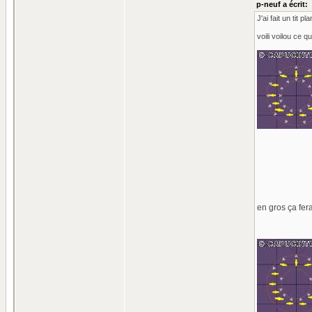
p-neuf a écrit:
J'ai fait un tit 
voili voilou ce 
en gros ça fer