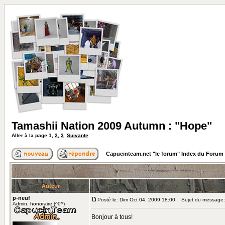
Tamashii Nation 2009 Autumn : "Hope"
Aller à la page
1
,
2
,
3
Suivante
Capucinteam.net "le forum" Index du Forum
Auteur
p-neuf
Posté le: Dim Oct 04, 2009 18:00
Sujet du message: 
Admin. honoraire (^0^)
Bonjour à tous!