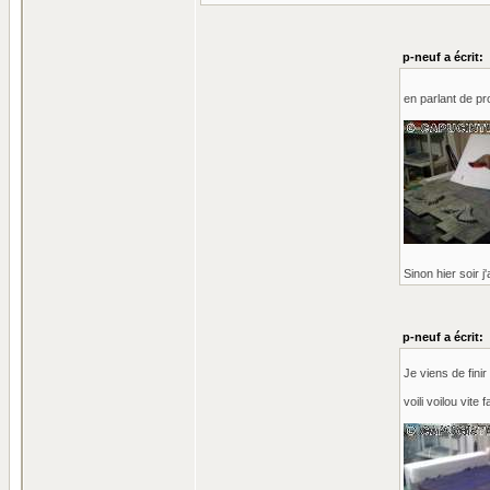
p-neuf a écrit:
en parlant de pro
Sinon hier soir j
p-neuf a écrit:
Je viens de fini
voili voilou vite f