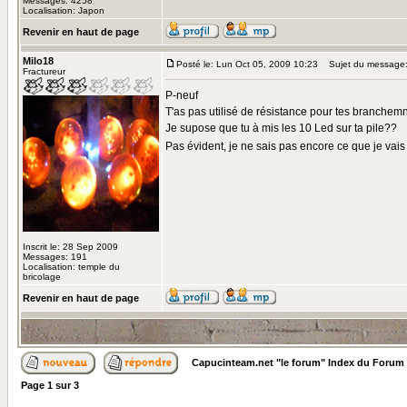
Messages: 4258
Localisation: Japon
Revenir en haut de page
Milo18
Posté le: Lun Oct 05, 2009 10:23
Sujet du message
Fractureur
P-neuf
T'as pas utilisé de résistance pour tes branche
Je supose que tu à mis les 10 Led sur ta pile??
Pas évident, je ne sais pas encore ce que je vais 
Inscrit le: 28 Sep 2009
Messages: 191
Localisation: temple du
bricolage
Revenir en haut de page
Capucinteam.net "le forum" Index du Forum
Page
1
sur
3