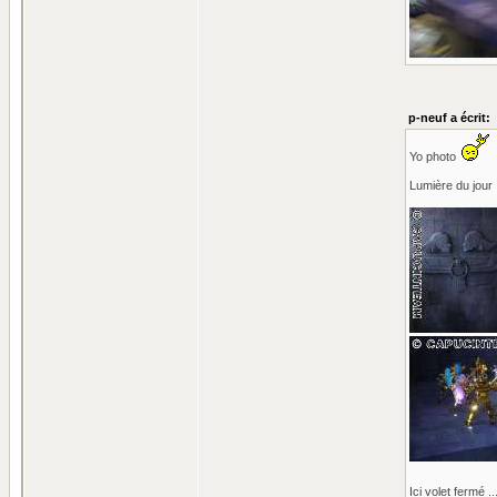
p-neuf a écrit:
Yo photo
Lumière du jour 
Ici volet fermé .