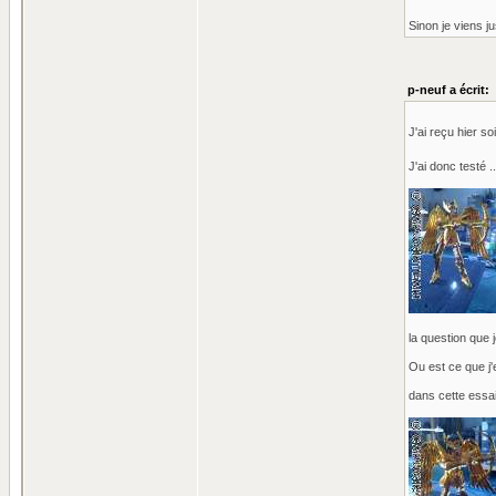
Sinon je viens j
p-neuf a écrit:
J'ai reçu hier 
J'ai donc testé 
la question que 
Ou est ce que j'
dans cette essai