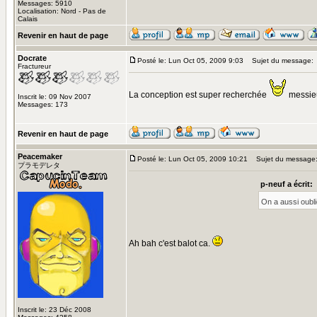
Messages: 5910
Localisation: Nord - Pas de
Calais
Revenir en haut de page
Docrate
Posté le: Lun Oct 05, 2009 9:03
Sujet du message:
Fractureur
La conception est super recherchée
messie
Inscrit le: 09 Nov 2007
Messages: 173
Revenir en haut de page
Peacemaker
Posté le: Lun Oct 05, 2009 10:21
Sujet du message
プラモデレタ
p-neuf a écrit:
On a aussi oublié
Ah bah c'est balot ca.
Inscrit le: 23 Déc 2008