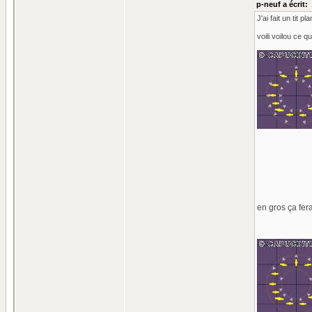
p-neuf a écrit:
J'ai fait un tit 
voili voilou ce 
en gros ça fer