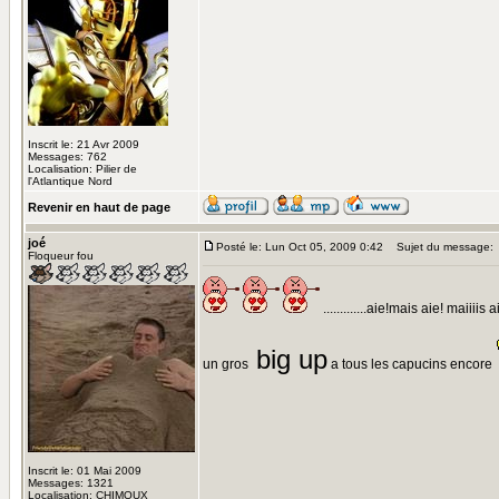
Inscrit le: 21 Avr 2009
Messages: 762
Localisation: Pilier de
l'Atlantique Nord
Revenir en haut de page
joé
Posté le: Lun Oct 05, 2009 0:42
Sujet du message:
Floqueur fou
.............aie!mais aie! maiiiis a
big up
un gros
a tous les capucins encore
Inscrit le: 01 Mai 2009
Messages: 1321
Localisation: CHIMOUX