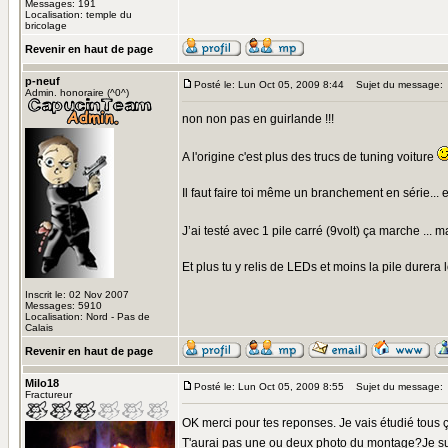
Messages: 191
Localisation: temple du
bricolage
Revenir en haut de page
p-neuf
Posté le: Lun Oct 05, 2009 8:44
Sujet du message:
Admin. honoraire (^0^)
non non pas en guirlande !!!
A l'origine c'est plus des trucs de tuning voiture
Il faut faire toi même un branchement en série..
J’ai testé avec 1 pile carré (9volt) ça marche ...
Et plus tu y relis de LEDs et moins la pile durera l
Inscrit le: 02 Nov 2007
Messages: 5910
Localisation: Nord - Pas de
Calais
Revenir en haut de page
Milo18
Posté le: Lun Oct 05, 2009 8:55
Sujet du message:
Fractureur
OK merci pour tes reponses. Je vais étudié tous 
T'aurai pas une ou deux photo du montage?Je su