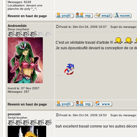
Messages: 8249
Localisation: devant une
planche de poly ^_^;
Revenir en haut de page
Andromède
Posté le: Dim Oct 04, 2009 19:07
Sujet du message:
Sous coucheur
C'est un véritable travail d'artiste !!!
Je suis époustouflé devant la conception de ce déc
rien qu'avec ça, on n'est pas rendu...
Inscrit le: 07 Nov 2007
Messages: 267
Revenir en haut de page
poussin
Posté le: Dim Oct 04, 2009 19:53
Sujet du message:
Serial brusher
bah excellent travail comme sur les autres décors,