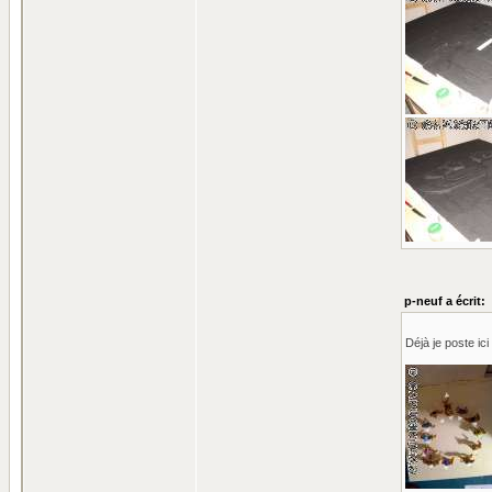
p-neuf a écrit:
Déjà je poste ic