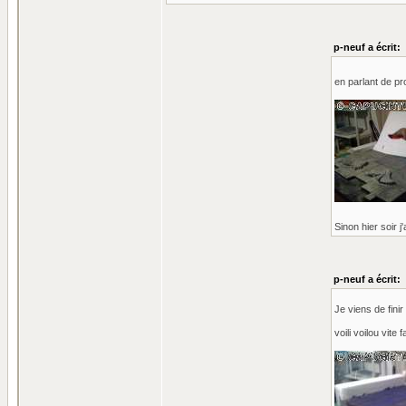
p-neuf a écrit:
en parlant de pro
Sinon hier soir j
p-neuf a écrit:
Je viens de fini
voili voilou vite f