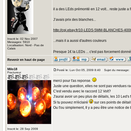
il a des LEds prémonté en 12 volt... reste juste a 
J’avais prix des blanches...
http://cgi.ebay.fr/10-LEDS-5MM-BLANCHES-
Inscrit le: 02 Nov 2007
...mais il a aussi d'autres couleurs
Messages: 5910
Localisation: Nord - Pas de
Calais
Presque 1€ la LEDs ... c'est pas forcement donné.
Revenir en haut de page
Milo18
Posté le: Lun Oct 05, 2009 8:40
Sujet du message:
Fractureur
merci pour t'as reponse.
Juste une question, elles ne sont pas vendues r
C'est vendu avec le raccord 12 Volt?
J'aurai avoir un peu plus de détails, les 10 Led's
Si tu pouvez m'éclairé
sur ces points de détai
Ou t'ou simplement, Il y a peu être une notice d
Inscrit le: 28 Sep 2009