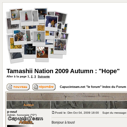
Tamashii Nation 2009 Autumn : "Hope"
Aller à la page
1
,
2
,
3
Suivante
Capucinteam.net "le forum" Index du Forum
Auteur
p-neuf
Posté le: Dim Oct 04, 2009 18:00
Sujet du message: 
Admin. honoraire (^0^)
Bonjour à tous!