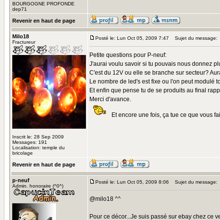
BOURGOGNE PROFONDE
dep71
Revenir en haut de page
Milo18
Posté le: Lun Oct 05, 2009 7:47
Sujet du message:
Fractureur
Petite questions pour P-neuf:
J'aurai voulu savoir si tu pouvais nous donnez pl
C'est du 12V ou elle se branche sur secteur? Aur
Le nombre de led's est fixe ou l'on peut modulé t
Et enfin que pense tu de se produits au final rapp
Merci d'avance.
Et encore une fois, ça tue ce que vous fai
Inscrit le: 28 Sep 2009
Messages: 191
Localisation: temple du
bricolage
Revenir en haut de page
p-neuf
Posté le: Lun Oct 05, 2009 8:06
Sujet du message:
Admin. honoraire (^0^)
@milo18 ^^
Pour ce décor...Je suis passé sur ebay chez ce 