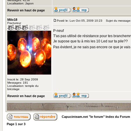
Messages: 4258
Localisation: Japon
Revenir en haut de page
Milo18
Posté le: Lun Oct 05, 2009 10:23
Sujet du message
Fractureur
P-neuf
T'as pas utilisé de résistance pour tes branche
Je supose que tu à mis les 10 Led sur ta pile??
Pas évident, je ne sais pas encore ce que je vais 
Inscrit le: 28 Sep 2009
Messages: 191
Localisation: temple du
bricolage
Revenir en haut de page
Capucinteam.net "le forum" Index du Forum
Page
1
sur
3