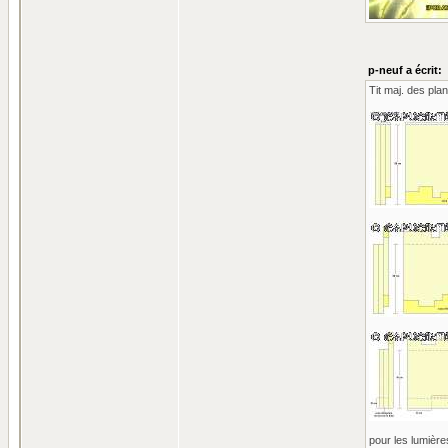
p-neuf a écrit:
Tit maj. des pla
pour les lumières 