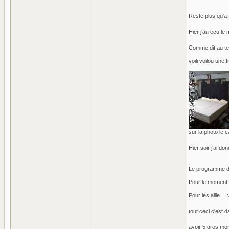
Reste plus qu'a 
Hier j'ai recu le
Comme dit au tel
voili voilou une 
sur la photo le c
Hier soir j'ai don
Le programme de 
Pour le moment o
Pour les aille ..
tout ceci c'est d
avoir 5 gros mor