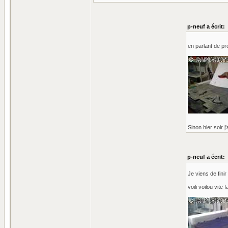
p-neuf a écrit:
en parlant de pro
Sinon hier soir j
p-neuf a écrit:
Je viens de fini
voili voilou vite f