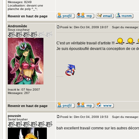
Messages: 8249
Localisation: devant une
planche de poly ^_^;
Revenir en haut de page
Andromède
Posté le: Dim Oct 04, 2009 19:07
Sujet du message:
Sous coucheur
C'est un véritable travail d'artiste !!!
Je suis époustouflé devant la conception de ce déc
rien qu'avec ça, on n'est pas rendu...
Inscrit le: 07 Nov 2007
Messages: 267
Revenir en haut de page
poussin
Posté le: Dim Oct 04, 2009 19:53
Sujet du message:
Serial brusher
bah excellent travail comme sur les autres décors,