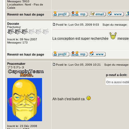
Messages: 5910
Localisation: Nord - Pas de
Calais
Revenir en haut de page
Docrate
Posté le: Lun Oct 05, 2009 9:03
Sujet du message:
Fractureur
La conception est super recherchée
messie
Inscrit le: 09 Nov 2007
Messages: 173
Revenir en haut de page
Peacemaker
Posté le: Lun Oct 05, 2009 10:21
Sujet du message
プラモデレタ
p-neuf a écrit:
On a aussi oublié
Ah bah c'est balot ca.
Inscrit le: 23 Déc 2008