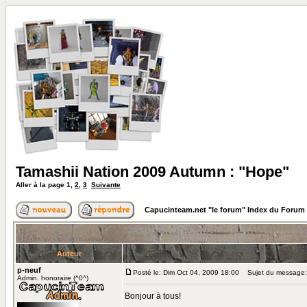
Tamashii Nation 2009 Autumn : "Hope"
Aller à la page
1
,
2
,
3
Suivante
Capucinteam.net "le forum" Index du Forum
Auteur
p-neuf
Posté le: Dim Oct 04, 2009 18:00
Sujet du message: 
Admin. honoraire (^0^)
Bonjour à tous!