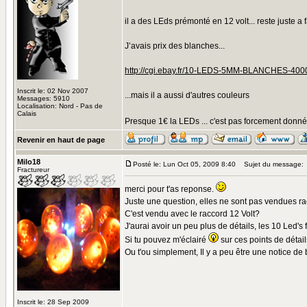
il a des LEds prémonté en 12 volt... reste juste a 
J’avais prix des blanches...
http://cgi.ebay.fr/10-LEDS-5MM-BLANCHES-
Inscrit le: 02 Nov 2007
...mais il a aussi d'autres couleurs
Messages: 5910
Localisation: Nord - Pas de
Calais
Presque 1€ la LEDs ... c'est pas forcement donné.
Revenir en haut de page
Milo18
Posté le: Lun Oct 05, 2009 8:40
Sujet du message:
Fractureur
merci pour t'as reponse.
Juste une question, elles ne sont pas vendues r
C'est vendu avec le raccord 12 Volt?
J'aurai avoir un peu plus de détails, les 10 Led's
Si tu pouvez m'éclairé
sur ces points de détai
Ou t'ou simplement, Il y a peu être une notice d
Inscrit le: 28 Sep 2009