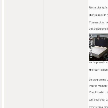
Reste plus qu'a 
Hier j'ai recu le
Comme dit au tel
voili voilou une 
sur la photo le c
Hier soir j'ai don
Le programme de 
Pour le moment o
Pour les aille ..
tout ceci c'est d
avoir 5 gros mor