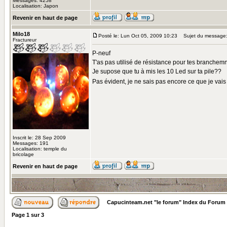
Messages: 4258
Localisation: Japon
Revenir en haut de page
Milo18
Posté le: Lun Oct 05, 2009 10:23
Sujet du message
Fractureur
P-neuf
T'as pas utilisé de résistance pour tes branche
Je supose que tu à mis les 10 Led sur ta pile??
Pas évident, je ne sais pas encore ce que je vais 
Inscrit le: 28 Sep 2009
Messages: 191
Localisation: temple du
bricolage
Revenir en haut de page
Capucinteam.net "le forum" Index du Forum
Page
1
sur
3