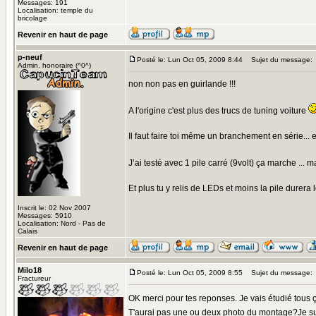
Messages: 191
Localisation: temple du
bricolage
Revenir en haut de page
p-neuf
Posté le: Lun Oct 05, 2009 8:44
Sujet du message:
Admin. honoraire (^0^)
non non pas en guirlande !!!
A l'origine c'est plus des trucs de tuning voiture
Il faut faire toi même un branchement en série..
J’ai testé avec 1 pile carré (9volt) ça marche ...
Et plus tu y relis de LEDs et moins la pile durera l
Inscrit le: 02 Nov 2007
Messages: 5910
Localisation: Nord - Pas de
Calais
Revenir en haut de page
Milo18
Posté le: Lun Oct 05, 2009 8:55
Sujet du message:
Fractureur
OK merci pour tes reponses. Je vais étudié tous 
T'aurai pas une ou deux photo du montage?Je su