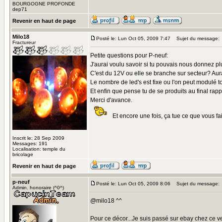
BOURGOGNE PROFONDE
dep71
Revenir en haut de page
Milo18
Posté le: Lun Oct 05, 2009 7:47
Sujet du message:
Fractureur
Petite questions pour P-neuf:
J'aurai voulu savoir si tu pouvais nous donnez pl
C'est du 12V ou elle se branche sur secteur? Aur
Le nombre de led's est fixe ou l'on peut modulé t
Et enfin que pense tu de se produits au final rapp
Merci d'avance.
Et encore une fois, ça tue ce que vous fai
Inscrit le: 28 Sep 2009
Messages: 191
Localisation: temple du
bricolage
Revenir en haut de page
p-neuf
Posté le: Lun Oct 05, 2009 8:06
Sujet du message:
Admin. honoraire (^0^)
@milo18 ^^
Pour ce décor...Je suis passé sur ebay chez ce 