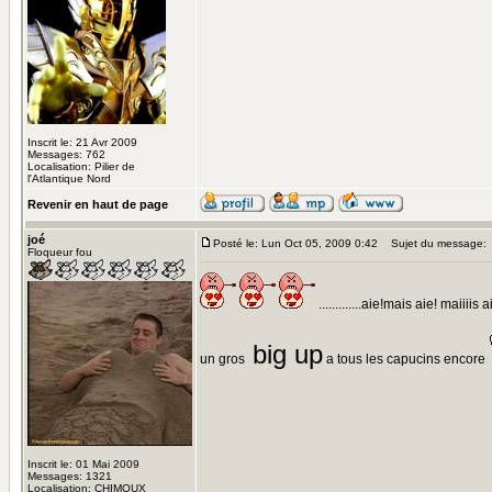
Inscrit le: 21 Avr 2009
Messages: 762
Localisation: Pilier de
l'Atlantique Nord
Revenir en haut de page
joé
Posté le: Lun Oct 05, 2009 0:42
Sujet du message:
Floqueur fou
.............aie!mais aie! maiiiis a
big up
un gros
a tous les capucins encore
Inscrit le: 01 Mai 2009
Messages: 1321
Localisation: CHIMOUX