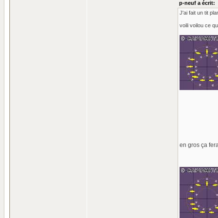
p-neuf a écrit:
J'ai fait un tit 
voili voilou ce 
en gros ça fer