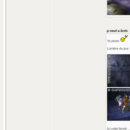
p-neuf a écrit:
Yo photo
Lumière du jour 
Ici volet fermé .