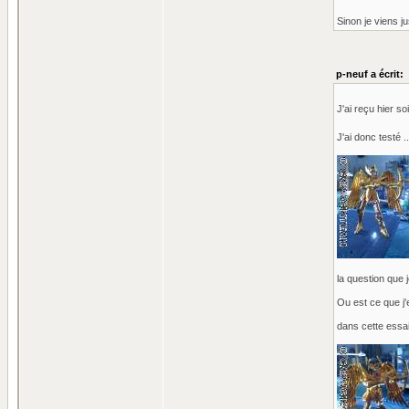
Sinon je viens j
p-neuf a écrit:
J'ai reçu hier 
J'ai donc testé 
la question que 
Ou est ce que j'
dans cette essai