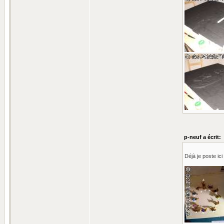
p-neuf a écrit:
Déjà je poste ic