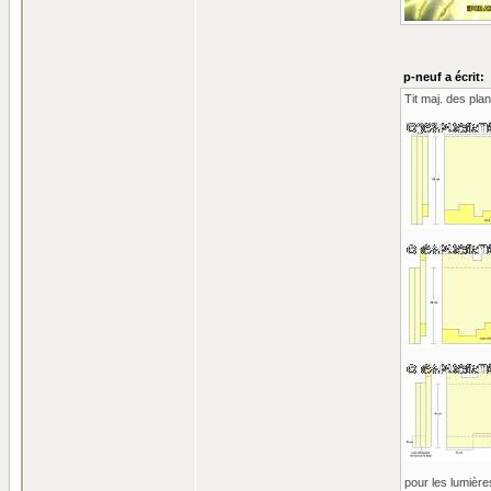
p-neuf a écrit:
Tit maj. des pla
pour les lumières 