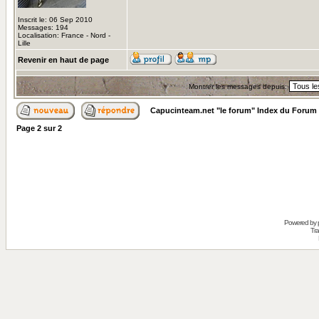
Inscrit le: 06 Sep 2010
Messages: 194
Localisation: France - Nord -
Lille
Revenir en haut de page
Montrer les messages depuis:
Capucinteam.net "le forum" Index du Forum
Page
2
sur
2
Powered by
Tra