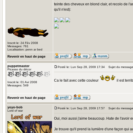
teinte des cheveux en blond clair, et recolo de l'
qu'il n'est):
Inscrit le: 24 Fév 2008
Messages: 761
Localisation: penn ar bed
Revenir en haut de page
puppetmaster
Posté le: Lun Sep 28, 2009 17:34
Sujet du message
Picasso du décor
Ca le fait avec cette couleur
il est terri
Inscrit le: 01 Avr 2008
Messages: 549
Revenir en haut de page
yoyo-bob
Posté le: Lun Sep 28, 2009 17:57
Sujet du message
Lord of war
Oui, moi aussi j'aime beaucoup. Hate de l'avoir en
Je trouve qu'il prend la lumière d'une façon qui a