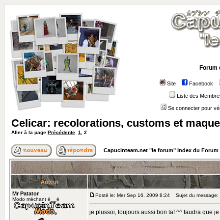
Forum 
Site
Facebook
Liste des Membre
Se connecter pour vé
Celicar: recolorations, customs et maque
Aller à la page
Précédente
1
,
2
Capucinteam.net "le forum" Index du Forum
Auteur
Mr Patator
Posté le: Mer Sep 16, 2009 8:24
Sujet du message:
Modo méchant è__é
je plussoi, toujours aussi bon taf ^^ faudra que 