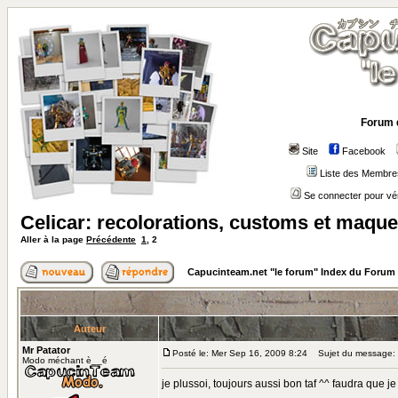
Forum 
Site
Facebook
Liste des Membre
Se connecter pour vé
Celicar: recolorations, customs et maque
Aller à la page
Précédente
1
,
2
Capucinteam.net "le forum" Index du Forum
Auteur
Mr Patator
Posté le: Mer Sep 16, 2009 8:24
Sujet du message:
Modo méchant è__é
je plussoi, toujours aussi bon taf ^^ faudra que 