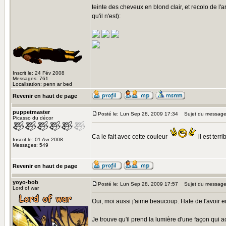
teinte des cheveux en blond clair, et recolo de l'
qu'il n'est):
Inscrit le: 24 Fév 2008
Messages: 761
Localisation: penn ar bed
Revenir en haut de page
puppetmaster
Posté le: Lun Sep 28, 2009 17:34
Sujet du message
Picasso du décor
Ca le fait avec cette couleur
il est terri
Inscrit le: 01 Avr 2008
Messages: 549
Revenir en haut de page
yoyo-bob
Posté le: Lun Sep 28, 2009 17:57
Sujet du message
Lord of war
Oui, moi aussi j'aime beaucoup. Hate de l'avoir en
Je trouve qu'il prend la lumière d'une façon qui a