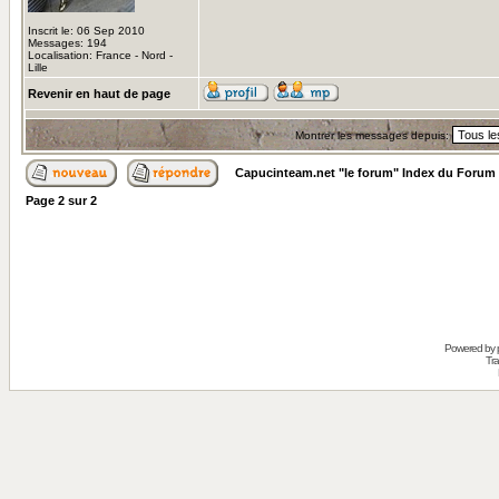
Inscrit le: 06 Sep 2010
Messages: 194
Localisation: France - Nord -
Lille
Revenir en haut de page
Montrer les messages depuis:
Capucinteam.net "le forum" Index du Forum
Page
2
sur
2
Powered by
Tra