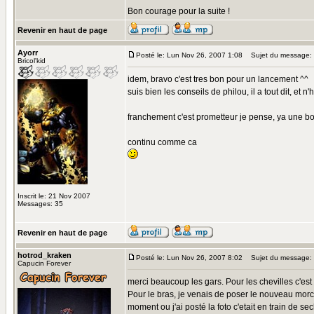
Bon courage pour la suite !
Revenir en haut de page
Ayorr
Posté le: Lun Nov 26, 2007 1:08
Sujet du message:
Bricol'kid
idem, bravo c'est tres bon pour un lancement ^^
suis bien les conseils de philou, il a tout dit, et 
franchement c'est prometteur je pense, ya une b
continu comme ca
Inscrit le: 21 Nov 2007
Messages: 35
Revenir en haut de page
hotrod_kraken
Posté le: Lun Nov 26, 2007 8:02
Sujet du message:
Capucin Forever
merci beaucoup les gars. Pour les chevilles c'est
Pour le bras, je venais de poser le nouveau morce
moment ou j'ai posté la foto c'etait en train de sech