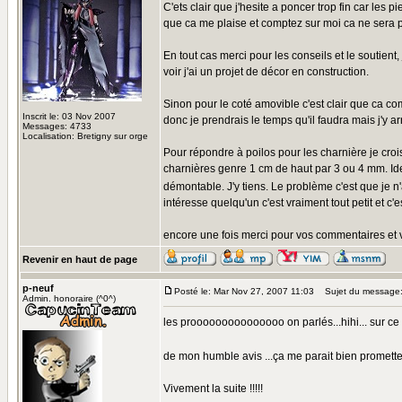
C'ets clair que j'hesite a poncer trop fin car les p
que ca me plaise et comptez sur moi ca ne sera p
En tout cas merci pour les conseils et le sout
voir j'ai un projet de décor en construction.
Sinon pour le coté amovible c'est clair que ca c
Inscrit le: 03 Nov 2007
donc je prendrais le temps qu'il faudra mais j'y arr
Messages: 4733
Localisation: Bretigny sur orge
Pour répondre à poilos pour les charnière je crois
charnières genre 1 cm de haut par 3 ou 4 mm. Ide
démontable. J'y tiens. Le problème c'est que je n'
intéresse quelqu'un c'est vraiment tout petit et c'e
encore une fois merci pour vos commentaires et vo
Revenir en haut de page
p-neuf
Posté le: Mar Nov 27, 2007 11:03
Sujet du message
Admin. honoraire (^0^)
les prooooooooooooooo on parlés...hihi... sur ce co
de mon humble avis ...ça me parait bien promett
Vivement la suite !!!!!