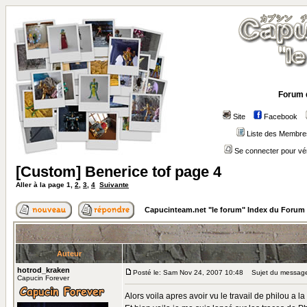
Forum 
Site
Facebook
Liste des Membre
Se connecter pour vé
[Custom] Benerice tof page 4
Aller à la page
1
,
2
,
3
,
4
Suivante
Capucinteam.net "le forum" Index du Forum
Auteur
hotrod_kraken
Posté le: Sam Nov 24, 2007 10:48
Sujet du message:
Capucin Forever
Alors voila apres avoir vu le travail de philou a l