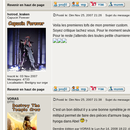
Revenir en haut de page
hotrod_kraken
Posté le: Dim Nov 25, 2007 21:26
Sujet du message
Capucin Forever
Voila les premieres tofs de mon premier custom.
Soyez critique lachez vous. Pour le moment seules
Pour le reste j'attends des toutes petite charniere
Inscrit le: 03 Nov 2007
Messages: 4733
Localisation: Bretigny sur orge
Revenir en haut de page
VORAS
Posté le: Dim Nov 25, 2007 21:38
Sujet du message
DTTC
C'est un bon début il y a une bonne symétrie,je
milliput permet de faire des piéces d'armure ba
hyoga dans Abel
?
Dernière édition par VORAS le Lun Avr 14, 2008 18:22; éd