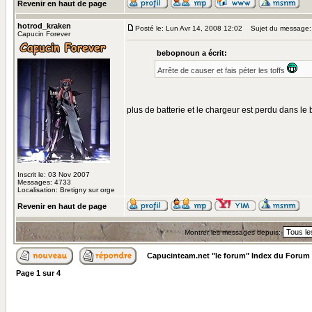
Revenir en haut de page
hotrod_kraken
Posté le: Lun Avr 14, 2008 12:02
Sujet du message:
Capucin Forever
bebopnoun a écrit:
Arrête de causer et fais péter les toffs
plus de batterie et le chargeur est perdu dans l
Inscrit le: 03 Nov 2007
Messages: 4733
Localisation: Bretigny sur orge
Revenir en haut de page
Montrer les messages depuis:
Capucinteam.net "le forum" Index du Forum
Page
1
sur
4