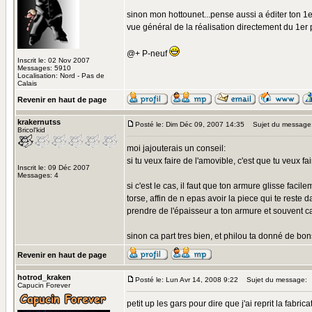
sinon mon hottounet...pense aussi a éditer ton 1er 
vue général de la réalisation directement du 1er p
@+ P-neuf
Inscrit le: 02 Nov 2007
Messages: 5910
Localisation: Nord - Pas de
Calais
Revenir en haut de page
krakernutss
Posté le: Dim Déc 09, 2007 14:35
Sujet du message
Bricol'kid
moi jajouterais un conseil:
si tu veux faire de l'amovible, c'est que tu veux f
Inscrit le: 09 Déc 2007
Messages: 4
si c'est le cas, il faut que ton armure glisse facil
torse, affin de n epas avoir la piece qui te reste d
prendre de l'épaisseur a ton armure et souvent ca 
sinon ca part tres bien, et philou ta donné de bons
Revenir en haut de page
hotrod_kraken
Posté le: Lun Avr 14, 2008 9:22
Sujet du message:
Capucin Forever
petit up les gars pour dire que j'ai reprit la fabri