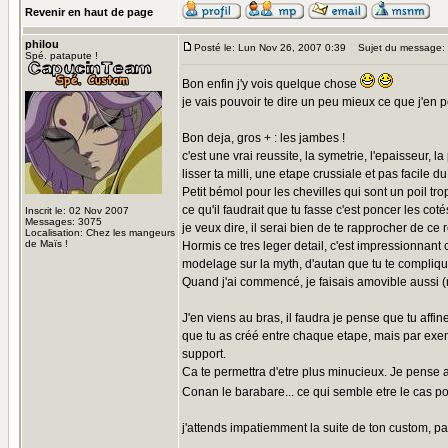
Revenir en haut de page
philou
Posté le: Lun Nov 26, 2007 0:39
Sujet du message:
Spé. patapute !
Bon enfin j'y vois quelque chose
je vais pouvoir te dire un peu mieux ce que j'en 
Bon deja, gros + : les jambes !
c'est une vrai reussite, la symetrie, l'epaisseur, la
lisser ta milli, une etape crussiale et pas facile du
Petit bémol pour les chevilles qui sont un poil trop
ce qu'il faudrait que tu fasse c'est poncer les cot
Inscrit le: 02 Nov 2007
Messages: 3075
je veux dire, il serai bien de te rapprocher de ce 
Localisation: Chez les mangeurs
de Maïs !
Hormis ce tres leger detail, c'est impressionnant c
modelage sur la myth, d'autan que tu te compliqu
Quand j'ai commencé, je faisais amovible aussi (ni
J'en viens au bras, il faudra je pense que tu affine
que tu as créé entre chaque etape, mais par exemple
support.
Ca te permettra d'etre plus minucieux. Je pense au
Conan le barabare... ce qui semble etre le cas 
j'attends impatiemment la suite de ton custom, par