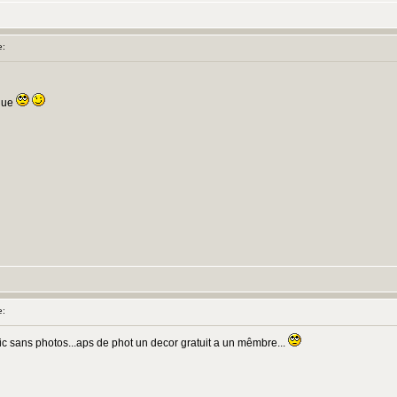
e:
que
e:
opic sans photos...aps de phot un decor gratuit a un mêmbre...