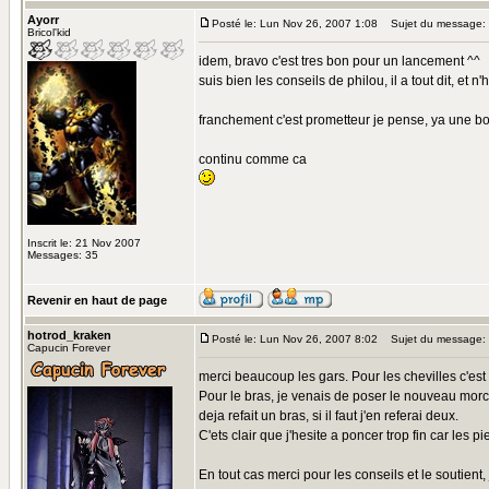
Ayorr
Posté le: Lun Nov 26, 2007 1:08
Sujet du message:
Bricol'kid
idem, bravo c'est tres bon pour un lancement ^^
suis bien les conseils de philou, il a tout dit, et 
franchement c'est prometteur je pense, ya une b
continu comme ca
Inscrit le: 21 Nov 2007
Messages: 35
Revenir en haut de page
hotrod_kraken
Posté le: Lun Nov 26, 2007 8:02
Sujet du message:
Capucin Forever
merci beaucoup les gars. Pour les chevilles c'est
Pour le bras, je venais de poser le nouveau morcea
deja refait un bras, si il faut j'en referai deux.
C'ets clair que j'hesite a poncer trop fin car les 
En tout cas merci pour les conseils et le soutie