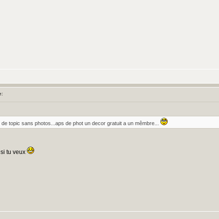
e:
re de topic sans photos...aps de phot un decor gratuit a un mêmbre...
 si tu veux