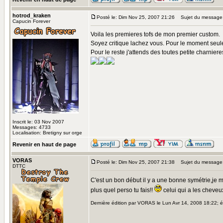
hotrod_kraken
Posté le: Dim Nov 25, 2007 21:26
Sujet du message
Capucin Forever
Voila les premieres tofs de mon premier custom.
Soyez critique lachez vous. Pour le moment seules
Pour le reste j'attends des toutes petite charniere
Inscrit le: 03 Nov 2007
Messages: 4733
Localisation: Bretigny sur orge
Revenir en haut de page
VORAS
Posté le: Dim Nov 25, 2007 21:38
Sujet du message
DTTC
C'est un bon début il y a une bonne symétrie,je
plus quel perso tu fais!!
celui qui a les cheveu
Dernière édition par VORAS le Lun Avr 14, 2008 18:22; éd