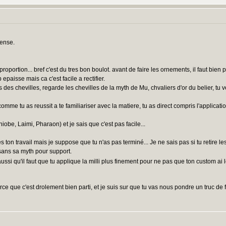
pense.
 proportion... bref c'est du tres bon boulot. avant de faire les ornements, il faut bien po
 epaisse mais ca c'est facile a rectifier.
és des chevilles, regarde les chevilles de la myth de Mu, chvaliers d'or du belier, tu 
comme tu as reussit a te familiariser avec la matiere, tu as direct compris l'applica
obe, Laimi, Pharaon) et je sais que c'est pas facile...
es ton travail mais je suppose que tu n'as pas terminé... Je ne sais pas si tu retire 
r sans sa myth pour support.
ussi qu'il faut que tu applique la milli plus finement pour ne pas que ton custom a
ce que c'est drolement bien parti, et je suis sur que tu vas nous pondre un truc de 