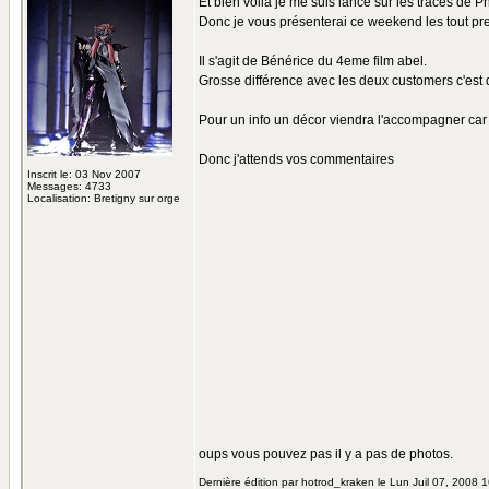
Et bien voila je me suis lancé sur les traces de Ph
Donc je vous présenterai ce weekend les tout p
Il s'agit de Bénérice du 4eme film abel.
Grosse différence avec les deux customers c'est 
Pour un info un décor viendra l'accompagner car t
Donc j'attends vos commentaires
Inscrit le: 03 Nov 2007
Messages: 4733
Localisation: Bretigny sur orge
oups vous pouvez pas il y a pas de photos.
Dernière édition par hotrod_kraken le Lun Juil 07, 2008 16