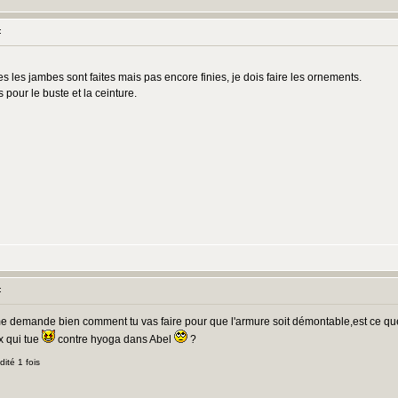
:
 les jambes sont faites mais pas encore finies, je dois faire les ornements.
s pour le buste et la ceinture.
:
 me demande bien comment tu vas faire pour que l'armure soit démontable,est ce qu
x qui tue
contre hyoga dans Abel
?
ité 1 fois