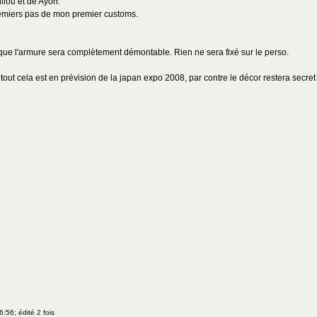
ilou et de Ayorr.
remiers pas de mon premier customs.
que l'armure sera complètement démontable. Rien ne sera fixé sur le perso.
out cela est en prévision de la japan expo 2008, par contre le décor restera secret j
:56; édité 2 fois