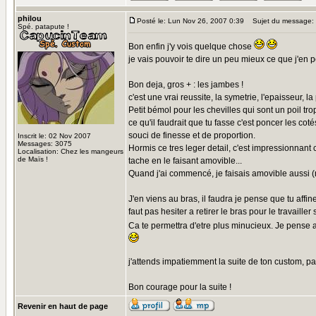
philou
Posté le: Lun Nov 26, 2007 0:39
Sujet du message:
Spé. patapute !
Bon enfin j'y vois quelque chose
je vais pouvoir te dire un peu mieux ce que j'en 
Bon deja, gros + : les jambes !
c'est une vrai reussite, la symetrie, l'epaisseur, la
Petit bémol pour les chevilles qui sont un poil trop
ce qu'il faudrait que tu fasse c'est poncer les cot
souci de finesse et de proportion.
Inscrit le: 02 Nov 2007
Messages: 3075
Hormis ce tres leger detail, c'est impressionnant 
Localisation: Chez les mangeurs
de Maïs !
tache en le faisant amovible...
Quand j'ai commencé, je faisais amovible aussi (ni
J'en viens au bras, il faudra je pense que tu affin
faut pas hesiter a retirer le bras pour le travaille
Ca te permettra d'etre plus minucieux. Je pense a
j'attends impatiemment la suite de ton custom, par
Bon courage pour la suite !
Revenir en haut de page