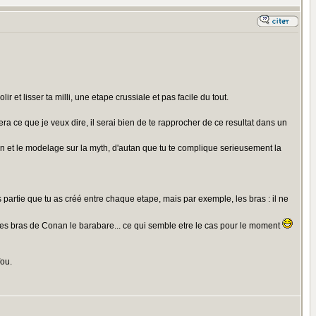
lir et lisser ta milli, une etape crussiale et pas facile du tout.
vera ce que je veux dire, il serai bien de te rapprocher de ce resultat dans un
tion et le modelage sur la myth, d'autan que tu te complique serieusement la
les partie que tu as créé entre chaque etape, mais par exemple, les bras : il ne
i les bras de Conan le barabare... ce qui semble etre le cas pour le moment
fou.