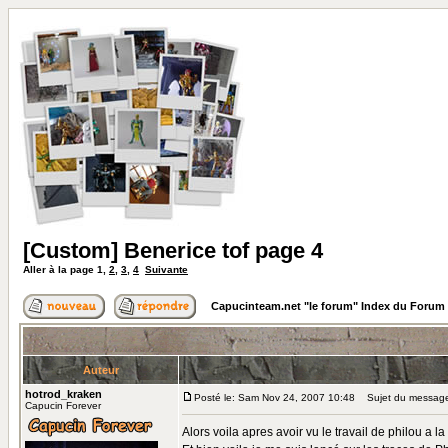
[Custom] Benerice tof page 4
Aller à la page
1
,
2
,
3
,
4
Suivante
Capucinteam.net "le forum" Index du Forum
Auteur
hotrod_kraken
Posté le: Sam Nov 24, 2007 10:48
Sujet du message:
Capucin Forever
Alors voila apres avoir vu le travail de philou a l