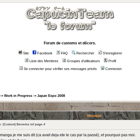
Forum de customs et décors.
Site
Facebook
FAQ
Rechercher
S'enregistrer
Liste des Membres
Groupes d'utilisateurs
Profil
Se connecter pour vérifier ses messages privés
Connexion
->
Work in Progress
->
Japan Expo 2008
Message
 [Custom] Benerice tof page 4
a manga je me suis dit (ca avait deja ete le cas par la passé), et pourquoi pas moi.