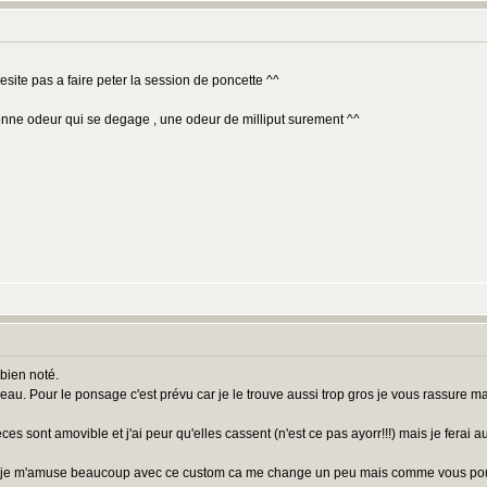
n'hesite pas a faire peter la session de poncette ^^
onne odeur qui se degage , une odeur de milliput surement ^^
 bien noté.
u. Pour le ponsage c'est prévu car je le trouve aussi trop gros je vous rassure mais 
pieces sont amovible et j'ai peur qu'elles cassent (n'est ce pas ayorr!!!) mais je fer
nt, je m'amuse beaucoup avec ce custom ca me change un peu mais comme vous pouvez