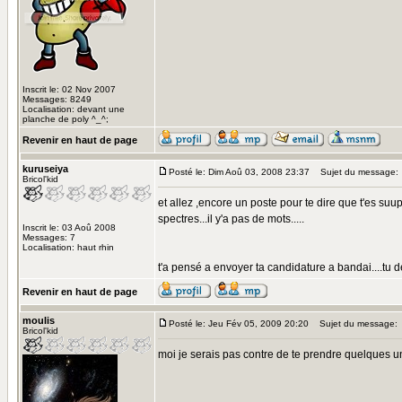
Inscrit le: 02 Nov 2007
Messages: 8249
Localisation: devant une
planche de poly ^_^;
Revenir en haut de page
kuruseiya
Posté le: Dim Aoû 03, 2008 23:37
Sujet du message:
Bricol'kid
et allez ,encore un poste pour te dire que t'es suup
spectres...il y'a pas de mots.....
Inscrit le: 03 Aoû 2008
Messages: 7
Localisation: haut rhin
t'a pensé a envoyer ta candidature a bandai....tu de
Revenir en haut de page
moulis
Posté le: Jeu Fév 05, 2009 20:20
Sujet du message:
Bricol'kid
moi je serais pas contre de te prendre quelques u