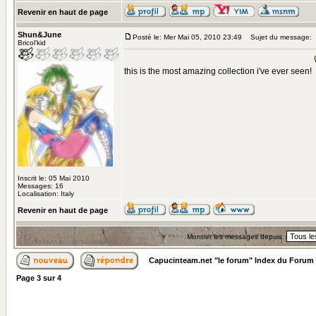
Revenir en haut de page
Shun&June
Posté le: Mer Mai 05, 2010 23:49
Sujet du message:
Bricol'kid
this is the most amazing collection i've ever seen!
Inscrit le: 05 Mai 2010
Messages: 16
Localisation: Italy
Revenir en haut de page
Montrer les messages depuis:
Capucinteam.net "le forum" Index du Forum
Page
3
sur
4