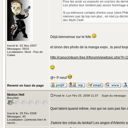
Pour les avoir vu exposés en vrai lors du derni
Les photos leur rendent pas assez hommage en 
Si ça intéresse certains d'entre vous (dont Phi
miennes pas tip top non plus , en réel ça déc
des Myth Cloth
Déjà bienvenue sur le fofo
Inscrit le: 02 Nov 2007
et sinon des photo de la manga expo...tu peut toujou
Messages: 5910
Localisation: Nord - Pas de
Calais
http://capucinteam.free.fr/forum/viewtopic.php?t=1
@+ P-neuf
Revenir en haut de page
Molton Hell
Posté le: Lun Fév 25, 2008 11:37
Sujet du message:
Bricol'kid
Quel talent quand même, moi qui ne suis pas fan de
Inscrit le: 25 Fév 2008
Messages: 40
Localisation: j'aimerais bien le
J'adore tes créas du tenkaï! Les anges d'Artemis 
savoir...