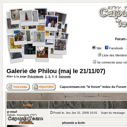
Forum 
Site
Facebook
Liste des Membre
Se connecter pour vé
Galerie de Philou (maj le 21/11/07)
Aller à la page
Précédente
1
,
2
,
3
,
4
Suivante
Capucinteam.net "le forum" Index du Forum
Auteur
p-neuf
Posté le: Jeu Jan 31, 2008 10:01
Sujet du message:
Admin. honoraire (^0^)
phoenlx a écrit: