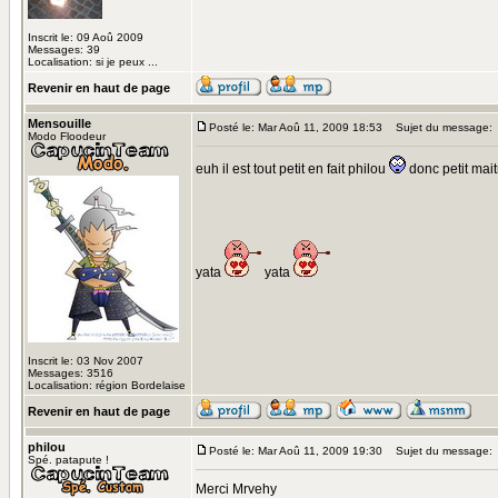
Inscrit le: 09 Aoû 2009
Messages: 39
Localisation: si je peux ...
Revenir en haut de page
Mensouille
Posté le: Mar Aoû 11, 2009 18:53
Sujet du message:
Modo Floodeur
euh il est tout petit en fait philou
donc petit mai
yata
yata
Inscrit le: 03 Nov 2007
Messages: 3516
Localisation: région Bordelaise
Revenir en haut de page
philou
Posté le: Mar Aoû 11, 2009 19:30
Sujet du message:
Spé. patapute !
Merci Mrvehy