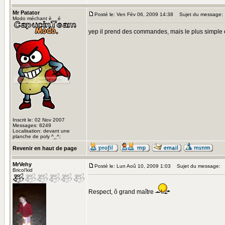
Mr Patator
Posté le: Ven Fév 06, 2009 14:38
Sujet du message:
Modo méchant è__é
yep il prend des commandes, mais le plus simple 
Inscrit le: 02 Nov 2007
Messages: 8249
Localisation: devant une
planche de poly ^_^;
Revenir en haut de page
MrVehy
Posté le: Lun Aoû 10, 2009 1:03
Sujet du message:
Bricol'kid
Respect, ô grand maître