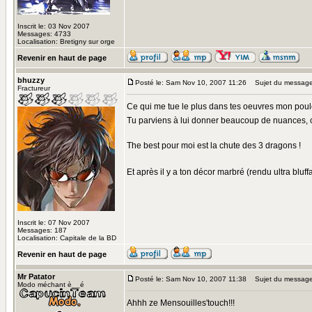
Inscrit le: 03 Nov 2007
Messages: 4733
Localisation: Bretigny sur orge
Revenir en haut de page
bhuzzy
Posté le: Sam Nov 10, 2007 11:26
Sujet du message
Fractureur
Ce qui me tue le plus dans tes oeuvres mon poulet,
Tu parviens à lui donner beaucoup de nuances, c
The best pour moi est la chute des 3 dragons !
Et après il y a ton décor marbré (rendu ultra bluffa
Inscrit le: 07 Nov 2007
Messages: 187
Localisation: Capitale de la BD
Revenir en haut de page
Mr Patator
Posté le: Sam Nov 10, 2007 11:38
Sujet du message
Modo méchant è__é
Ahhh ze Mensouilles'touch!!!