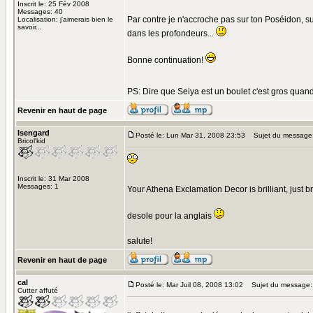
Inscrit le: 25 Fév 2008
Messages: 40
Par contre je n'accroche pas sur ton Poséidon, sur
Localisation: j'aimerais bien le
savoir...
dans les profondeurs...
Bonne continuation!
PS: Dire que Seiya est un boulet c'est gros quan
Revenir en haut de page
Isengard
Posté le: Lun Mar 31, 2008 23:53
Sujet du message
Bricol'kid
Inscrit le: 31 Mar 2008
Messages: 1
Your Athena Exclamation Decor is brilliant, just br
desole pour la anglais
salute!
Revenir en haut de page
cal
Posté le: Mar Juil 08, 2008 13:02
Sujet du message: 
Cutter affuté