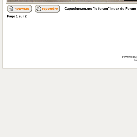
Capucinteam.net "le forum" Index du Forum
Page
1
sur
2
Powered by
Tra