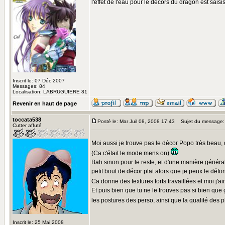
l'effet de l'eau pour le décors du dragon est sais
Inscrit le: 07 Déc 2007
Messages: 84
Localisation: LABRUGUIERE 81
Revenir en haut de page
toccata538
Posté le: Mar Juil 08, 2008 17:43
Sujet du message:
Cutter affuté
Moi aussi je trouve pas le décor Popo très beau, 
(Ca c'était le mode mens on)
Bah sinon pour le reste, et d'une manière générale
petit bout de décor plat alors que je peux le déf
Ca donne des textures forts travaillées et moi j'a
Et puis bien que tu ne le trouves pas si bien qu
les postures des perso, ainsi que la qualité des p
Inscrit le: 25 Mai 2008