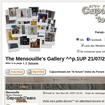
Forum 
Site
Facebook
Liste des Membre
Se connecter pour vé
The Mensouille's Gallery ^^p.1UP 21/07/
Aller à la page
1
,
2
Suivante
Capucinteam.net "le forum" Index du Forum
Auteur
Mensouille
Posté le: Ven Nov 09, 2007 22:41
Sujet du message: 
Modo Floodeur
Voilà mes petits décors^^ en attendant encore et