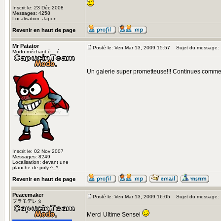
Inscrit le: 23 Déc 2008
Messages: 4258
Localisation: Japon
Revenir en haut de page
Mr Patator
Posté le: Ven Mar 13, 2009 15:57
Sujet du message:
Modo méchant è__é
Un galerie super prometteuse!!! Continues comm
Inscrit le: 02 Nov 2007
Messages: 8249
Localisation: devant une
planche de poly ^_^;
Revenir en haut de page
Peacemaker
Posté le: Ven Mar 13, 2009 16:05
Sujet du message:
プラモデレタ
Merci Ultime Sensei