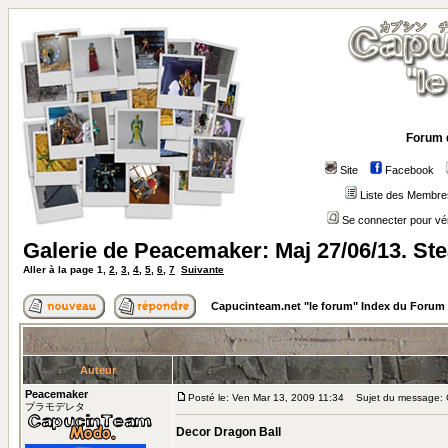
Forum 
Site
Facebook
Liste des Membre
Se connecter pour vé
Galerie de Peacemaker: Maj 27/06/13. S
Aller à la page
1
,
2
,
3
,
4
,
5
,
6
,
7
Suivante
Capucinteam.net "le forum" Index du Forum
Auteur
Peacemaker
Posté le: Ven Mar 13, 2009 11:34
Sujet du message: G
プラモデレタ
Decor Dragon Ball