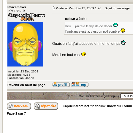
Peacemaker
Posté le: Ven Juin 12, 2009 1:26
Sujet du message:
プラモデレタ
celicar a écrit:
heu.....j'ai raté le wip de ce decor
l'ambiance est la, c'est un poil sombre
Ouais en fait j'ai tout pose en meme temps
Merci en tout cas.
Inscrit le: 23 Déc 2008
Messages: 4258
Localisation: Japon
Revenir en haut de page
Montrer les messages depuis:
Capucinteam.net "le forum" Index du Forum
Page
1
sur
7