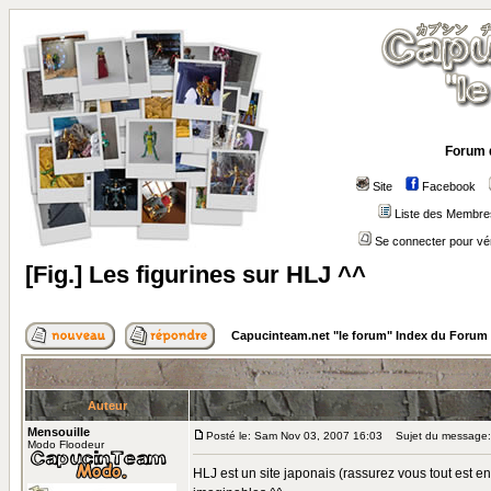
Forum 
Site
Facebook
Liste des Membre
Se connecter pour vé
[Fig.] Les figurines sur HLJ ^^
Capucinteam.net "le forum" Index du Forum
Auteur
Mensouille
Posté le: Sam Nov 03, 2007 16:03
Sujet du message: [F
Modo Floodeur
HLJ est un site japonais (rassurez vous tout est en