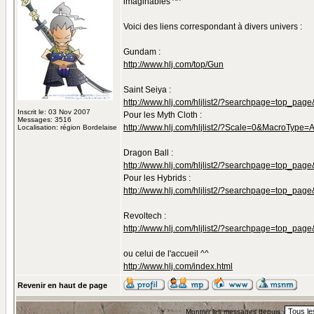
imaginables ^^
Voici des liens correspondant à divers univers :
Gundam :
http://www.hlj.com/top/Gun
Saint Seiya :
http://www.hlj.com/hljlist2/?searchpage=top_pa
Inscrit le: 03 Nov 2007
Pour les Myth Cloth :
Messages: 3516
http://www.hlj.com/hljlist2/?Scale=0&MacroTy
Localisation: région Bordelaise
Dragon Ball :
http://www.hlj.com/hljlist2/?searchpage=top_p
Pour les Hybrids :
http://www.hlj.com/hljlist2/?searchpage=top_p
Revoltech :
http://www.hlj.com/hljlist2/?searchpage=top_pa
ou celui de l'accueil ^^
http://www.hlj.com/index.html
Revenir en haut de page
Montrer les messages depuis: