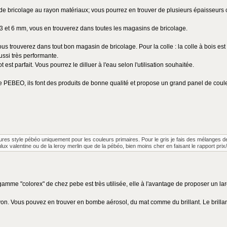
e bricolage au rayon matériaux; vous pourrez en trouver de plusieurs épaisseurs 
re 3 et 6 mm, vous en trouverez dans toutes les magasins de bricolage.
ous trouverez dans tout bon magasin de bricolage. Pour la colle : la colle à bois e
aussi très performante.
est parfait. Vous pourrez le dilluer à l'eau selon l'utilisation souhaitée.
e PEBEO, ils font des produits de bonne qualité et propose un grand panel de coul
eintures style pébéo uniquement pour les couleurs primaires. Pour le gris je fais des mélanges 
ux valentine ou de la leroy merlin que de la pébéo, bien moins cher en faisant le rapport prix
 gamme "colorex" de chez pebe est très utilisée, elle à l'avantage de proposer un lar
n. Vous pouvez en trouver en bombe aérosol, du mat comme du brillant. Le brillant