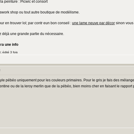
 peinture : Picwic et consort
swork shop ou tout autre boutique de modélisme.
r en trouver lol; par contr eun bon conseil :
une lame neuve par décor
sinon vous 
z déjà une grande partie du nécessaire.
ra une info
 édité 3 fois
:
s style pébéo uniquement pour les couleurs primaires. Pour le gris je fais des mélan
entine ou de la leroy merlin que de la pébéo, bien moins cher en faisant le rapport 