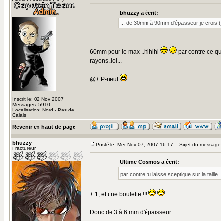
bhuzzy a écrit:
... de 30mm à 90mm d'épaisseur je crois (j
60mm pour le max ..hihihi
par contre ce qui
rayons..lol...
@+ P-neuf
Inscrit le: 02 Nov 2007
Messages: 5910
Localisation: Nord - Pas de
Calais
Revenir en haut de page
bhuzzy
Posté le: Mer Nov 07, 2007 16:17
Sujet du message
Fractureur
Ultime Cosmos a écrit:
par contre tu laisse sceptique sur la taille
+ 1, et une boulette !!!
Donc de 3 à 6 mm d'épaisseur...