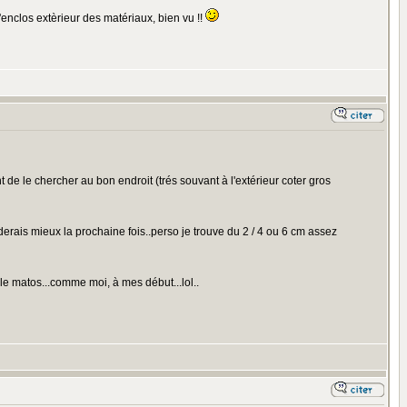
l'enclos extèrieur des matériaux, bien vu !!
t de le chercher au bon endroit (trés souvant à l'extérieur coter gros
erais mieux la prochaine fois..perso je trouve du 2 / 4 ou 6 cm assez
 le matos...comme moi, à mes début...lol..