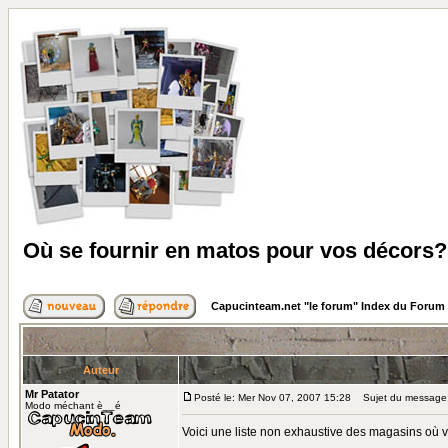
Où se fournir en matos pour vos décors?
Capucinteam.net "le forum" Index du Forum
Auteur
Mr Patator
Posté le: Mer Nov 07, 2007 15:28
Sujet du message: 
Modo méchant è__é
Voici une liste non exhaustive des magasins où vo