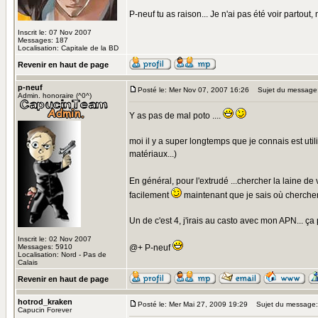
P-neuf tu as raison... Je n'ai pas été voir partou
Inscrit le: 07 Nov 2007
Messages: 187
Localisation: Capitale de la BD
Revenir en haut de page
p-neuf
Posté le: Mer Nov 07, 2007 16:26
Sujet du message
Admin. honoraire (^0^)
Y as pas de mal poto ....
moi il y a super longtemps que je connais est util
matériaux...)
En général, pour l'extrudé ...chercher la laine de
facilement
maintenant que je sais où chercher ..
Un de c'est 4, j'irais au casto avec mon APN... ça
Inscrit le: 02 Nov 2007
Messages: 5910
@+ P-neuf
Localisation: Nord - Pas de
Calais
Revenir en haut de page
hotrod_kraken
Posté le: Mer Mai 27, 2009 19:29
Sujet du message:
Capucin Forever