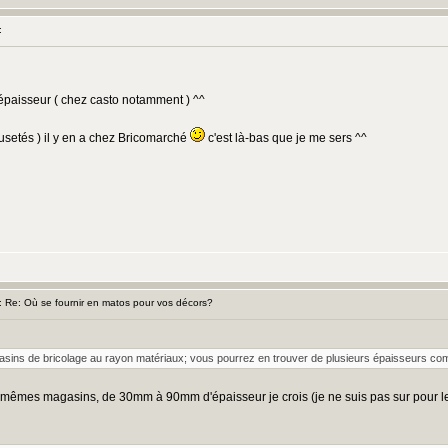
:
'épaisseur ( chez casto notamment ) ^^
eusetés ) il y en a chez Bricomarché
c'est là-bas que je me sers ^^
Re: Où se fournir en matos pour vos décors?
asins de bricolage au rayon matériaux; vous pourrez en trouver de plusieurs épaisseurs com
s mêmes magasins, de 30mm à 90mm d'épaisseur je crois (je ne suis pas sur pour l