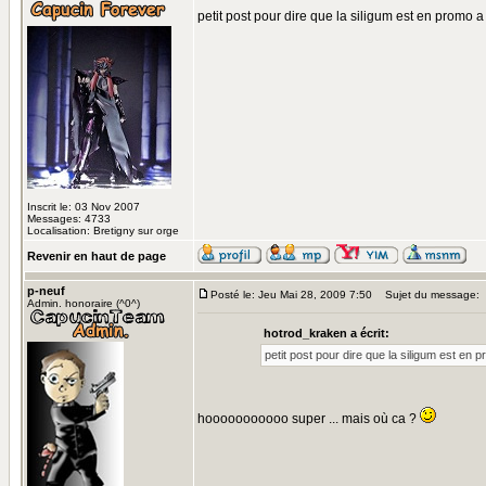
petit post pour dire que la siligum est en promo a
Inscrit le: 03 Nov 2007
Messages: 4733
Localisation: Bretigny sur orge
Revenir en haut de page
p-neuf
Posté le: Jeu Mai 28, 2009 7:50
Sujet du message:
Admin. honoraire (^0^)
hotrod_kraken a écrit:
petit post pour dire que la siligum est en 
hooooooooooo super ... mais où ca ?