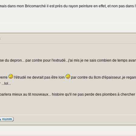
t, mais dans mon Bricomarché il est près du rayon peinture en effet, et non pas dans 
:
ise du depron... par contre pour l'extrudé...j'ai mis je ne sais combien de temps avan
 verre
l'étrudé ne devrait pas être loin
par contre du 8cm d'épaisseur..je regard
.lol...
 parlera mieux au tit nouveaux... histoire qu'il ne pas perde des plombes à chercher