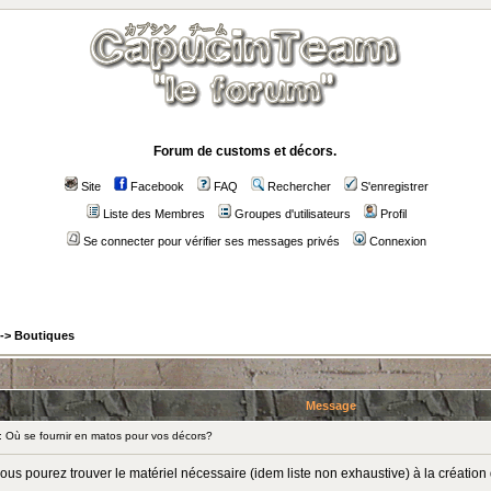
Forum de customs et décors.
Site
Facebook
FAQ
Rechercher
S'enregistrer
Liste des Membres
Groupes d'utilisateurs
Profil
Se connecter pour vérifier ses messages privés
Connexion
->
Boutiques
Message
Où se fournir en matos pour vos décors?
us pourez trouver le matériel nécessaire (idem liste non exhaustive) à la création 