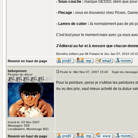
- Sous-couche :
marque GESSO, idem que pour la
- Flocage :
vous en trouverez chez Picwic, Game
- Lames de cutter :
là normalement pas de pb pou
C'est tout pour le moment mais avec ça vous ave
J'éditerai au fur et à mesure que chacun donne
Dernière édition par Mr Patator le Jeu Jan 07, 2010 16:33;
Revenir en haut de page
bebopnoun
Posté le: Mer Nov 07, 2007 15:40
Sujet du message
Picasso du décor
Pour la peinture, perso je n'utilise les peinture
Au vu des prix, vaut mieux acheté de la dulux val
Inscrit le: 03 Nov 2007
Messages: 559
Localisation: Montrouge (92)
Revenir en haut de page