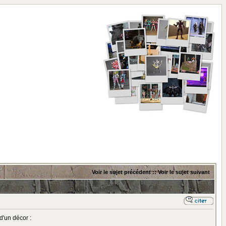
Voir le sujet précédent
::
Voir le sujet suivant
d'un décor :