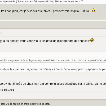
res joyeusetés ) il y en a chez Bricomarché c'est là-bas que je me sers ^^
 très bon plan, car je suis sur que niveau prix c'est mieux qu'à Cultura...
:
ça a du bon car vous venez tous les deux de m'apprendre des choses!
tous les magasins de bricolage au rayon matériaux; vous pourrez en trouver de plusieurs épa
spo dans les mêmes magasins, de 30mm à 90mm d'épaisseur je crois (je ne suis pas
Leroy Merlin près de chez moi! par contre tu laisse sceptique sur la taille... ça ne s
; édité 1 fois
Re: Où se fournir en matos pour vos décors?