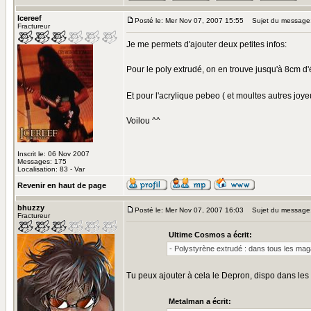
Icereef
Posté le: Mer Nov 07, 2007 15:55
Sujet du message
Fractureur
Je me permets d'ajouter deux petites infos:
Pour le poly extrudé, on en trouve jusqu'à 8cm d
Et pour l'acrylique pebeo ( et moultes autres joy
Voilou ^^
Inscrit le: 06 Nov 2007
Messages: 175
Localisation: 83 - Var
Revenir en haut de page
bhuzzy
Posté le: Mer Nov 07, 2007 16:03
Sujet du message: 
Fractureur
Ultime Cosmos a écrit:
- Polystyrène extrudé : dans tous les mag
Tu peux ajouter à cela le Depron, dispo dans le
Metalman a écrit: