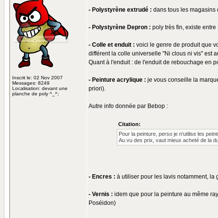
- Polystyrène extrudé :
dans tous les magasins d
- Polystyrène Depron :
poly très fin, existe ent
- Colle et enduit :
voici le genre de produit que v
différent la colle universelle "Ni clous ni vis" est 
Quant à l'enduit : de l'enduit de rebouchage en pot 
Inscrit le: 02 Nov 2007
- Peinture acrylique :
je vous conseille la marqu
Messages: 8249
priori).
Localisation: devant une
planche de poly ^_^;
Autre info donnée par Bebop :
Citation:
Pour la peinture, perso je n'utilise les p
Au vu des prix, vaut mieux acheté de la dul
- Encres :
à utiliser pour les lavis notamment, la
- Vernis :
idem que pour la peinture au même rayo
Poséidon)