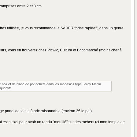
comprises entre 2 et 8 cm.
st très utilisée, je vous recommande la SADER "prise rapide";, dans un genre
eurs, vous en trouverez chez Picwic, Cultura et Bricomarché (moins cher à
de noir et de blanc de pot acheté dans les magasins type Leroy Merlin.
/quantité
ge panel de teinte à prix raisonnable (environ 3€ le pot)
 est nickel pour avoir un rendu "mouillé" sur des rochers (cf mon temple de