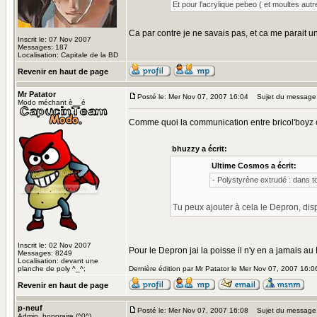
Et pour l'acrylique pebeo ( et moultes aut
Ca par contre je ne savais pas, et ca me parait un
Inscrit le: 07 Nov 2007
Messages: 187
Localisation: Capitale de la BD
Revenir en haut de page
Mr Patator
Posté le: Mer Nov 07, 2007 16:04
Sujet du message
Modo méchant è__é
Comme quoi la communication entre bricol'boyz 
bhuzzy a écrit:
Ultime Cosmos a écrit:
- Polystyrène extrudé : dans 
Tu peux ajouter à cela le Depron, di
Inscrit le: 02 Nov 2007
Pour le Depron jai la poisse il n'y en a jamais au 
Messages: 8249
Localisation: devant une
planche de poly ^_^;
Dernière édition par Mr Patator le Mer Nov 07, 2007 16:06
Revenir en haut de page
p-neuf
Posté le: Mer Nov 07, 2007 16:08
Sujet du message: 
Admin. honoraire (^0^)