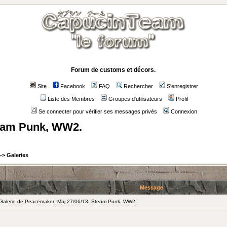
Forum de customs et décors.
Site
Facebook
FAQ
Rechercher
S'enregistrer
Liste des Membres
Groupes d'utilisateurs
Profil
Se connecter pour vérifier ses messages privés
Connexion
team Punk, WW2.
->
Galeries
Message
alerie de Peacemaker: Maj 27/06/13. Steam Punk, WW2.