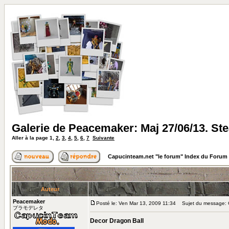
Galerie de Peacemaker: Maj 27/06/13. S
Aller à la page
1
,
2
,
3
,
4
,
5
,
6
,
7
Suivante
Capucinteam.net "le forum" Index du Forum
Auteur
Peacemaker
Posté le: Ven Mar 13, 2009 11:34
Sujet du message: G
プラモデレタ
Decor Dragon Ball