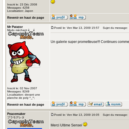
Inscrit le: 23 Déc 2008
Messages: 4258
Localisation: Japon
Revenir en haut de page
Mr Patator
Posté le: Ven Mar 13, 2009 15:57
Sujet du message:
Modo méchant è__é
Un galerie super prometteuse!!! Continues comm
Inscrit le: 02 Nov 2007
Messages: 8249
Localisation: devant une
planche de poly ^_^;
Revenir en haut de page
Peacemaker
Posté le: Ven Mar 13, 2009 16:05
Sujet du message:
プラモデレタ
Merci Ultime Sensei