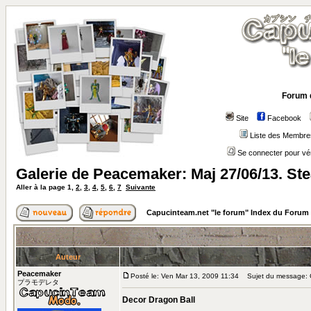
Forum 
Site
Facebook
Liste des Membre
Se connecter pour vé
Galerie de Peacemaker: Maj 27/06/13. S
Aller à la page
1
,
2
,
3
,
4
,
5
,
6
,
7
Suivante
Capucinteam.net "le forum" Index du Forum
Auteur
Peacemaker
Posté le: Ven Mar 13, 2009 11:34
Sujet du message: G
プラモデレタ
Decor Dragon Ball