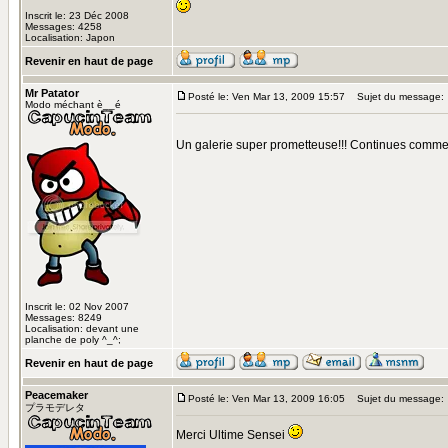
Inscrit le: 23 Déc 2008
Messages: 4258
Localisation: Japon
Revenir en haut de page
Mr Patator
Posté le: Ven Mar 13, 2009 15:57
Sujet du message:
Modo méchant è__é
Un galerie super prometteuse!!! Continues comm
Inscrit le: 02 Nov 2007
Messages: 8249
Localisation: devant une
planche de poly ^_^;
Revenir en haut de page
Peacemaker
Posté le: Ven Mar 13, 2009 16:05
Sujet du message:
プラモデレタ
Merci Ultime Sensei