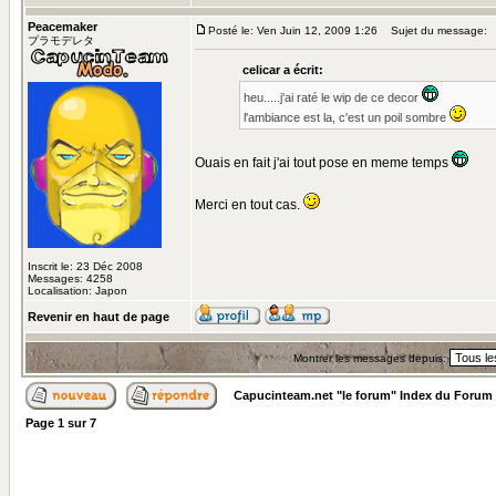
Peacemaker
Posté le: Ven Juin 12, 2009 1:26
Sujet du message:
プラモデレタ
celicar a écrit:
heu.....j'ai raté le wip de ce decor
l'ambiance est la, c'est un poil sombre
Ouais en fait j'ai tout pose en meme temps
Merci en tout cas.
Inscrit le: 23 Déc 2008
Messages: 4258
Localisation: Japon
Revenir en haut de page
Montrer les messages depuis:
Capucinteam.net "le forum" Index du Forum
Page
1
sur
7