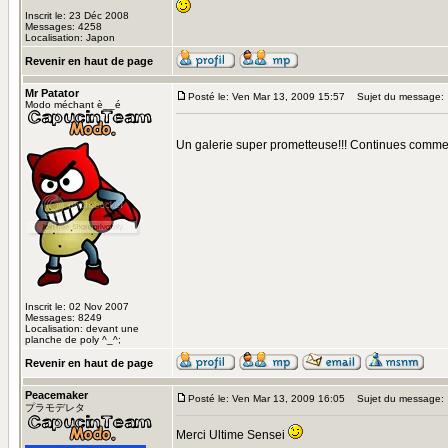
Inscrit le: 23 Déc 2008
Messages: 4258
Localisation: Japon
Revenir en haut de page
Mr Patator
Posté le: Ven Mar 13, 2009 15:57
Sujet du message:
Modo méchant è__é
Un galerie super prometteuse!!! Continues comm
Inscrit le: 02 Nov 2007
Messages: 8249
Localisation: devant une
planche de poly ^_^;
Revenir en haut de page
Peacemaker
Posté le: Ven Mar 13, 2009 16:05
Sujet du message:
プラモデレタ
Merci Ultime Sensei