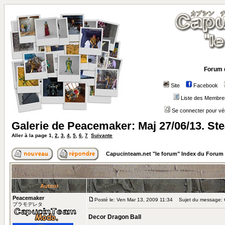
Forum 
Site
Facebook
Liste des Membre
Se connecter pour vé
Galerie de Peacemaker: Maj 27/06/13. S
Aller à la page
1
,
2
,
3
,
4
,
5
,
6
,
7
Suivante
Capucinteam.net "le forum" Index du Forum
Auteur
Peacemaker
Posté le: Ven Mar 13, 2009 11:34
Sujet du message: G
プラモデレタ
Decor Dragon Ball