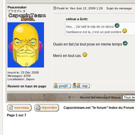
Peacemaker
Posté le: Ven Juin 12, 2009 1:26
Sujet du message:
プラモデレタ
celicar a écrit:
heu.....j'ai raté le wip de ce decor
l'ambiance est la, c'est un poil sombre
Ouais en fait j'ai tout pose en meme temps
Merci en tout cas.
Inscrit le: 23 Déc 2008
Messages: 4258
Localisation: Japon
Revenir en haut de page
Montrer les messages depuis:
Capucinteam.net "le forum" Index du Forum
Page
1
sur
7