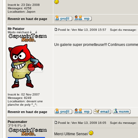
Inscrit le: 23 Déc 2008
Messages: 4258
Localisation: Japon
Revenir en haut de page
Mr Patator
Posté le: Ven Mar 13, 2009 15:57
Sujet du message:
Modo méchant è__é
Un galerie super prometteuse!!! Continues comm
Inscrit le: 02 Nov 2007
Messages: 8249
Localisation: devant une
planche de poly ^_^;
Revenir en haut de page
Peacemaker
Posté le: Ven Mar 13, 2009 16:05
Sujet du message:
プラモデレタ
Merci Ultime Sensei