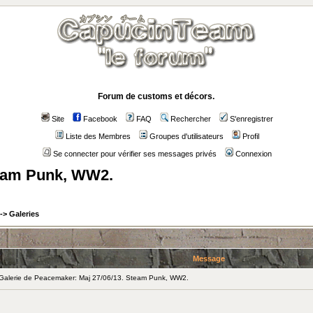
Forum de customs et décors.
Site
Facebook
FAQ
Rechercher
S'enregistrer
Liste des Membres
Groupes d'utilisateurs
Profil
Se connecter pour vérifier ses messages privés
Connexion
team Punk, WW2.
->
Galeries
Message
alerie de Peacemaker: Maj 27/06/13. Steam Punk, WW2.