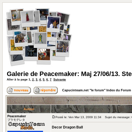
Galerie de Peacemaker: Maj 27/06/13. S
Aller à la page
1
,
2
,
3
,
4
,
5
,
6
,
7
Suivante
Capucinteam.net "le forum" Index du Forum
Auteur
Peacemaker
Posté le: Ven Mar 13, 2009 11:34
Sujet du message: G
プラモデレタ
Decor Dragon Ball