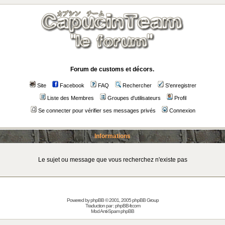
Forum de customs et décors.
Site
Facebook
FAQ
Rechercher
S'enregistrer
Liste des Membres
Groupes d'utilisateurs
Profil
Se connecter pour vérifier ses messages privés
Connexion
Informations
Le sujet ou message que vous recherchez n'existe pas
Powered by
phpBB
© 2001, 2005 phpBB Group
Traduction par :
phpBB-fr.com
Mod Anti-Spam phpBB