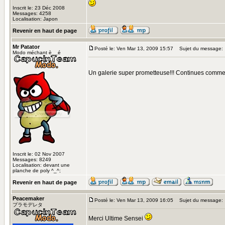
Inscrit le: 23 Déc 2008
Messages: 4258
Localisation: Japon
Revenir en haut de page
Mr Patator
Posté le: Ven Mar 13, 2009 15:57
Sujet du message:
Modo méchant è__é
Un galerie super prometteuse!!! Continues comm
Inscrit le: 02 Nov 2007
Messages: 8249
Localisation: devant une
planche de poly ^_^;
Revenir en haut de page
Peacemaker
Posté le: Ven Mar 13, 2009 16:05
Sujet du message:
プラモデレタ
Merci Ultime Sensei