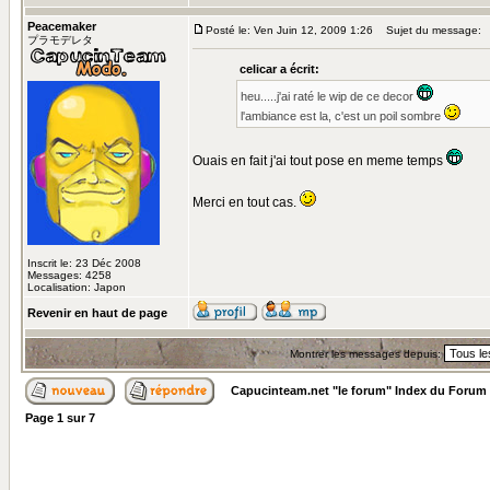
Peacemaker
Posté le: Ven Juin 12, 2009 1:26
Sujet du message:
プラモデレタ
celicar a écrit:
heu.....j'ai raté le wip de ce decor
l'ambiance est la, c'est un poil sombre
Ouais en fait j'ai tout pose en meme temps
Merci en tout cas.
Inscrit le: 23 Déc 2008
Messages: 4258
Localisation: Japon
Revenir en haut de page
Montrer les messages depuis:
Capucinteam.net "le forum" Index du Forum
Page
1
sur
7