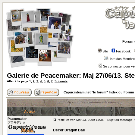
Forum 
Site
Facebook
Liste des Membre
Se connecter pour vé
Galerie de Peacemaker: Maj 27/06/13. S
Aller à la page
1
,
2
,
3
,
4
,
5
,
6
,
7
Suivante
Capucinteam.net "le forum" Index du Forum
Auteur
Peacemaker
Posté le: Ven Mar 13, 2009 11:34
Sujet du message: G
プラモデレタ
Decor Dragon Ball