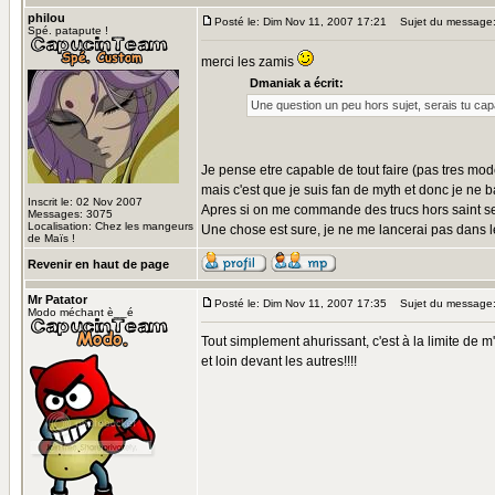
philou
Posté le: Dim Nov 11, 2007 17:21
Sujet du message
Spé. patapute !
merci les zamis
Dmaniak a écrit:
Une question un peu hors sujet, serais tu cap
Je pense etre capable de tout faire (pas tres mo
mais c'est que je suis fan de myth et donc je ne 
Inscrit le: 02 Nov 2007
Apres si on me commande des trucs hors saint seiy
Messages: 3075
Localisation: Chez les mangeurs
Une chose est sure, je ne me lancerai pas dans le
de Maïs !
Revenir en haut de page
Mr Patator
Posté le: Dim Nov 11, 2007 17:35
Sujet du message
Modo méchant è__é
Tout simplement ahurissant, c'est à la limite de m
et loin devant les autres!!!!