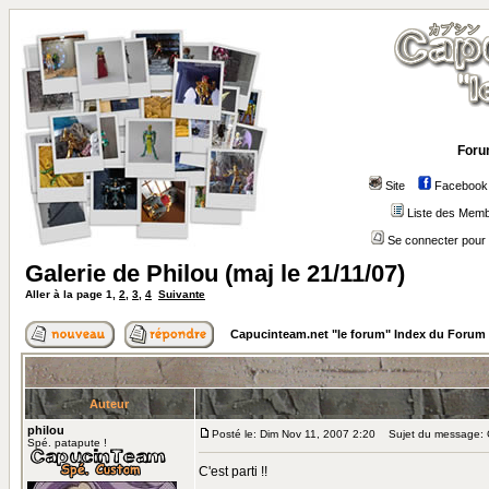
Foru
Site
Facebook
Liste des Mem
Se connecter pour 
Galerie de Philou (maj le 21/11/07)
Aller à la page
1
,
2
,
3
,
4
Suivante
Capucinteam.net "le forum" Index du Forum
Auteur
philou
Posté le: Dim Nov 11, 2007 2:20
Sujet du message: Ga
Spé. patapute !
C'est parti !!