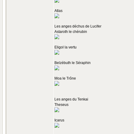
Atlas
Les anges déchus de Lucifer
Astaroth le chérubin
Eligol la vertu
Belzébuth le Séraphin
Moa le Trône
Les anges du Tenkai
Theseus
Icarus