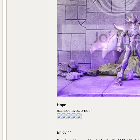
Hope
réalisée avec p-neuf
Enjoy ^^