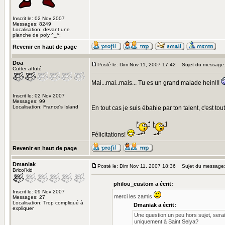
Inscrit le: 02 Nov 2007
Messages: 8249
Localisation: devant une
planche de poly ^_^;
Revenir en haut de page
Doa
Posté le: Dim Nov 11, 2007 17:42
Sujet du message
Cutter affuté
Mai...mai..mais... Tu es un grand malade hein!!!
Inscrit le: 02 Nov 2007
Messages: 99
Localisation: France's Island
En tout cas je suis ébahie par ton talent, c'est t
Félicitations!
Revenir en haut de page
Dmaniak
Posté le: Dim Nov 11, 2007 18:36
Sujet du message
Bricol'kid
philou_custom a écrit:
Inscrit le: 09 Nov 2007
merci les zamis
Messages: 27
Localisation: Trop compliqué à
Dmaniak a écrit:
expliquer
Une question un peu hors sujet, serai
uniquement à Saint Seiya?