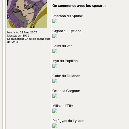
On commence avec les spectres
Pharaon du Sphinx
Gigant du Cyclope
Inscrit le: 02 Nov 2007
Messages: 3075
Localisation: Chez les mangeurs
de Maïs !
Laimi du ver
Myu du Papillon
Cube du Dulahan
Ox de la Gorgone
Mills de l'Elfe
Phlégyas du Lycaon