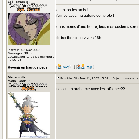
Spé. patapute !
attention les amis !
j'arrive avec ma galerie complete !
dans moins d'une heure, tous mes customs seront l
tic tac tic tac... rdv vers 16h
Inscrit le: 02 Nov 2007
Messages: 3075
Localisation: Chez les mangeurs
de Maïs !
Revenir en haut de page
Mensouille
Posté le: Dim Nov 11, 2007 15:59
Sujet du message
Modo Floodeur
t as eu un probleme avec les toffs mec??