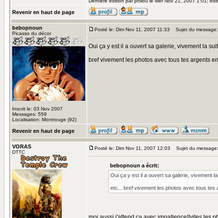
Dernière édition par philou le Mer Nov 21, 2007 1:01; édit
Revenir en haut de page
bebopnoun
Posté le: Dim Nov 11, 2007 11:33
Sujet du message:
Picasso du décor
Oui ça y est il a ouvert sa galerie, vivement la su
bref vivement les photos avec tous tes argents en
Inscrit le: 03 Nov 2007
Messages: 559
Localisation: Montrouge (92)
Revenir en haut de page
VORAS
Posté le: Dim Nov 11, 2007 12:03
Sujet du message
DTTC
bebopnoun a écrit:
Oui ça y est il a ouvert sa galerie, vivement 
etc... bref vivement les photos avec tous tes
moi aussi j'attend ça avec impatience!!vites les 