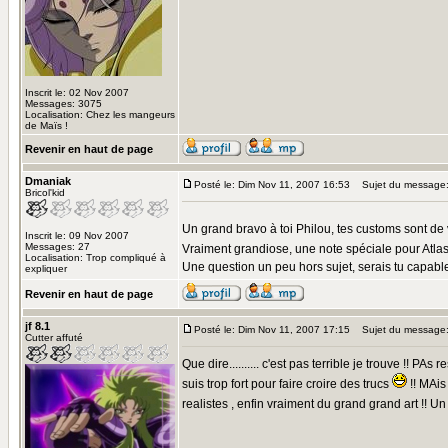
Inscrit le: 02 Nov 2007
Messages: 3075
Localisation: Chez les mangeurs
de Maïs !
Revenir en haut de page
Dmaniak
Posté le: Dim Nov 11, 2007 16:53
Sujet du message
Bricol'kid
Un grand bravo à toi Philou, tes customs sont de v
Inscrit le: 09 Nov 2007
Messages: 27
Vraiment grandiose, une note spéciale pour Atlas
Localisation: Trop compliqué à
Une question un peu hors sujet, serais tu capabl
expliquer
Revenir en haut de page
jf 8.1
Posté le: Dim Nov 11, 2007 17:15
Sujet du message
Cutter affuté
Que dire.......... c'est pas terrible je trouve !!
suis trop fort pour faire croire des trucs
!! MAis
realistes , enfin vraiment du grand grand art !! Un