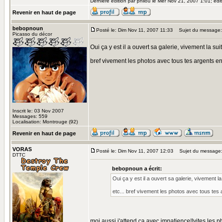
Dernière édition par philou le Mer Nov 21, 2007 1:01; édit
Revenir en haut de page
bebopnoun
Posté le: Dim Nov 11, 2007 11:33
Sujet du message:
Picasso du décor
Oui ça y est il a ouvert sa galerie, vivement la su
bref vivement les photos avec tous tes argents en
Inscrit le: 03 Nov 2007
Messages: 559
Localisation: Montrouge (92)
Revenir en haut de page
VORAS
Posté le: Dim Nov 11, 2007 12:03
Sujet du message
DTTC
bebopnoun a écrit:
Oui ça y est il a ouvert sa galerie, vivement 
etc... bref vivement les photos avec tous tes
moi aussi j'attend ça avec impatience!!vites les 