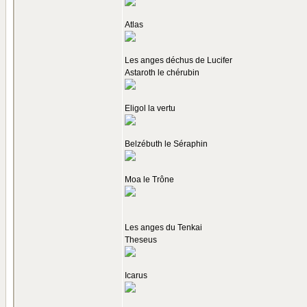
Atlas
Les anges déchus de Lucifer
Astaroth le chérubin
Eligol la vertu
Belzébuth le Séraphin
Moa le Trône
Les anges du Tenkai
Theseus
Icarus