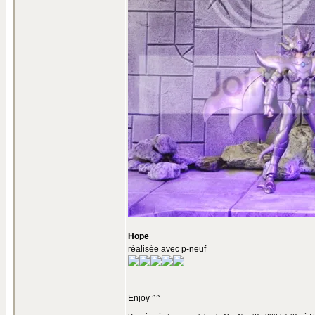
Hope
réalisée avec p-neuf
Enjoy ^^