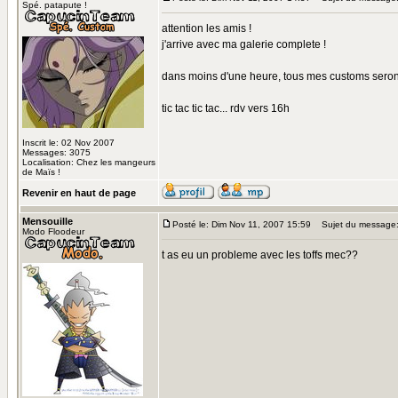
Spé. patapute !
attention les amis !
j'arrive avec ma galerie complete !
dans moins d'une heure, tous mes customs seront l
tic tac tic tac... rdv vers 16h
Inscrit le: 02 Nov 2007
Messages: 3075
Localisation: Chez les mangeurs
de Maïs !
Revenir en haut de page
Mensouille
Posté le: Dim Nov 11, 2007 15:59
Sujet du message
Modo Floodeur
t as eu un probleme avec les toffs mec??