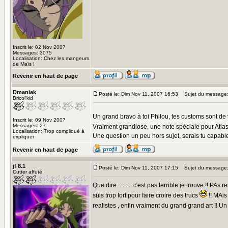
Inscrit le: 02 Nov 2007
Messages: 3075
Localisation: Chez les mangeurs
de Maïs !
Revenir en haut de page
Dmaniak
Posté le: Dim Nov 11, 2007 16:53
Sujet du message
Bricol'kid
Un grand bravo à toi Philou, tes customs sont de v
Inscrit le: 09 Nov 2007
Messages: 27
Vraiment grandiose, une note spéciale pour Atlas
Localisation: Trop compliqué à
Une question un peu hors sujet, serais tu capabl
expliquer
Revenir en haut de page
jf 8.1
Posté le: Dim Nov 11, 2007 17:15
Sujet du message
Cutter affuté
Que dire.......... c'est pas terrible je trouve !!
suis trop fort pour faire croire des trucs
!! MAis
realistes , enfin vraiment du grand grand art !! Un