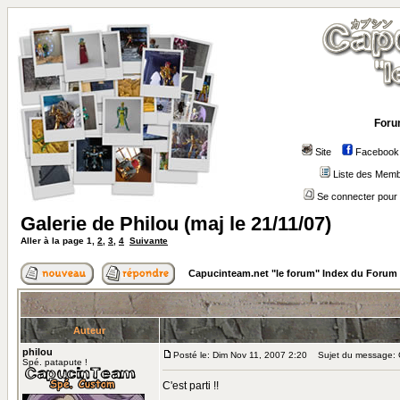
Foru
Site
Facebook
Liste des Mem
Se connecter pour 
Galerie de Philou (maj le 21/11/07)
Aller à la page
1
,
2
,
3
,
4
Suivante
Capucinteam.net "le forum" Index du Forum
Auteur
philou
Posté le: Dim Nov 11, 2007 2:20
Sujet du message: Ga
Spé. patapute !
C'est parti !!