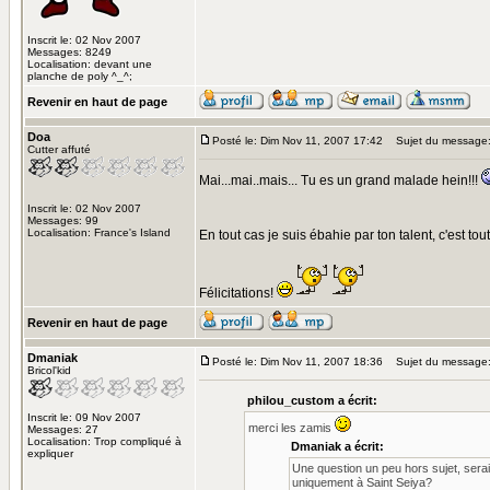
Inscrit le: 02 Nov 2007
Messages: 8249
Localisation: devant une
planche de poly ^_^;
Revenir en haut de page
Doa
Posté le: Dim Nov 11, 2007 17:42
Sujet du message
Cutter affuté
Mai...mai..mais... Tu es un grand malade hein!!!
Inscrit le: 02 Nov 2007
Messages: 99
Localisation: France's Island
En tout cas je suis ébahie par ton talent, c'est t
Félicitations!
Revenir en haut de page
Dmaniak
Posté le: Dim Nov 11, 2007 18:36
Sujet du message
Bricol'kid
philou_custom a écrit:
Inscrit le: 09 Nov 2007
merci les zamis
Messages: 27
Localisation: Trop compliqué à
Dmaniak a écrit:
expliquer
Une question un peu hors sujet, serai
uniquement à Saint Seiya?