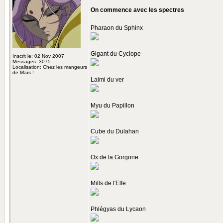
On commence avec les spectres
Pharaon du Sphinx
Gigant du Cyclope
Inscrit le: 02 Nov 2007
Messages: 3075
Localisation: Chez les mangeurs
de Maïs !
Laimi du ver
Myu du Papillon
Cube du Dulahan
Ox de la Gorgone
Mills de l'Elfe
Phlégyas du Lycaon