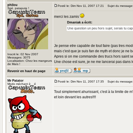
philou
Posté le: Dim Nov 11, 2007 17:21
Sujet du message
Spé. patapute !
merci les zamis
Dmaniak a écrit:
Une question un peu hors sujet, serais tu cap
Je pense etre capable de tout faire (pas tres mo
mais c'est que je suis fan de myth et donc je ne 
Inscrit le: 02 Nov 2007
Apres si on me commande des trucs hors saint seiy
Messages: 3075
Localisation: Chez les mangeurs
Une chose est sure, je ne me lancerai pas dans le
de Maïs !
Revenir en haut de page
Mr Patator
Posté le: Dim Nov 11, 2007 17:35
Sujet du message
Modo méchant è__é
Tout simplement ahurissant, c'est à la limite de m
et loin devant les autres!!!!