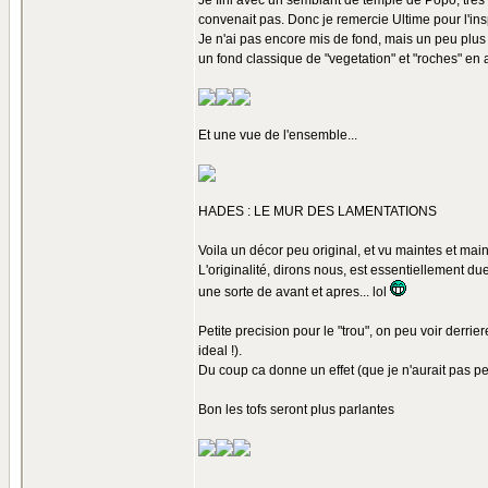
Je fini avec un semblant de temple de Popo, tres 
convenait pas. Donc je remercie Ultime pour l'insp
Je n'ai pas encore mis de fond, mais un peu plus t
un fond classique de "vegetation" et "roches" en a
Et une vue de l'ensemble...
HADES : LE MUR DES LAMENTATIONS
Voila un décor peu original, et vu maintes et maint
L'originalité, dirons nous, est essentiellement due
une sorte de avant et apres... lol
Petite precision pour le "trou", on peu voir derrie
ideal !).
Du coup ca donne un effet (que je n'aurait pas pe
Bon les tofs seront plus parlantes