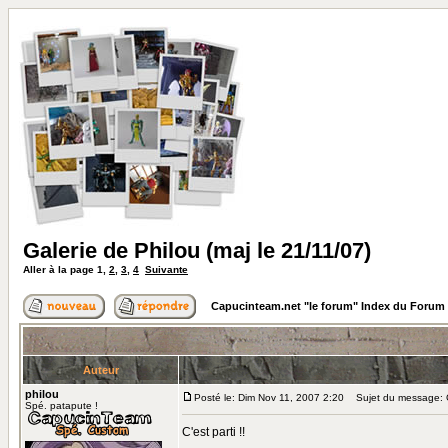
Galerie de Philou (maj le 21/11/07)
Aller à la page
1
,
2
,
3
,
4
Suivante
Capucinteam.net "le forum" Index du Forum
Auteur
philou
Posté le: Dim Nov 11, 2007 2:20
Sujet du message: Ga
Spé. patapute !
C'est parti !!