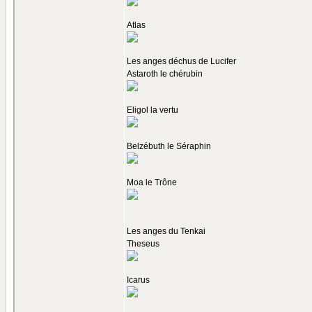
Atlas
Les anges déchus de Lucifer
Astaroth le chérubin
Eligol la vertu
Belzébuth le Séraphin
Moa le Trône
Les anges du Tenkai
Theseus
Icarus