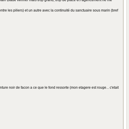
it Main Blade Winner mais trop grand, trop de place et l'agencement ne me
tre les piliers) et un autre avec la continuité du sanctuaire sous marin (bref
inture noir de facon a ce que le fond ressorte (mon etagere est rouge... c'etait