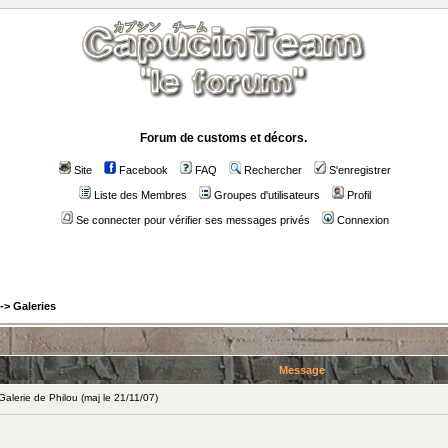
Forum de customs et décors.
Site
Facebook
FAQ
Rechercher
S'enregistrer
Liste des Membres
Groupes d'utilisateurs
Profil
Se connecter pour vérifier ses messages privés
Connexion
->
Galeries
Message
lerie de Philou (maj le 21/11/07)