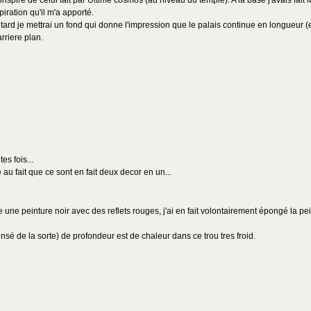
inspiré de celui fait par Ultime cosmos (au niveau du temple). A la base j'avais fa
iration qu'il m'a apporté.
ard je mettrai un fond qui donne l'impression que le palais continue en longueur (en
rriere plan.
es fois...
 au fait que ce sont en fait deux decor en un...
re une peinture noir avec des reflets rouges, j'ai en fait volontairement épongé la pe
nsé de la sorte) de profondeur est de chaleur dans ce trou tres froid.