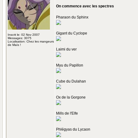
On commence avec les spectres
Pharaon du Sphinx
Gigant du Cyclope
Inscrit le: 02 Nov 2007
Messages: 3075
Localisation: Chez les mangeurs
de Maïs !
Laimi du ver
Myu du Papillon
Cube du Dulahan
Ox de la Gorgone
Mills de l'Elfe
Phlégyas du Lycaon