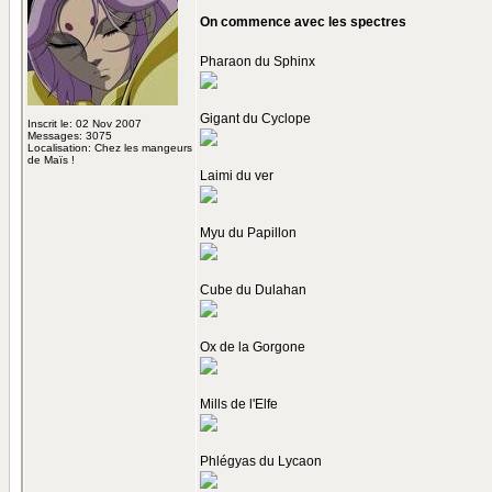
On commence avec les spectres
Pharaon du Sphinx
Gigant du Cyclope
Inscrit le: 02 Nov 2007
Messages: 3075
Localisation: Chez les mangeurs
de Maïs !
Laimi du ver
Myu du Papillon
Cube du Dulahan
Ox de la Gorgone
Mills de l'Elfe
Phlégyas du Lycaon