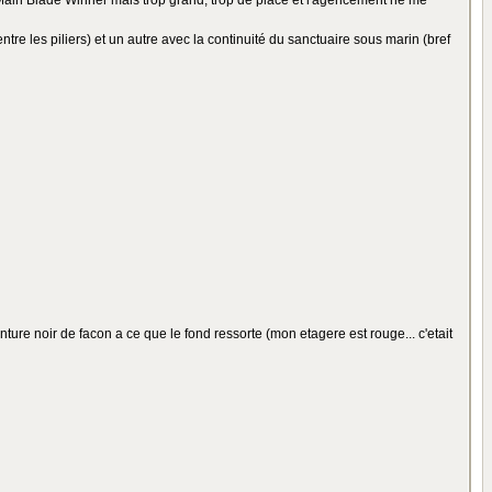
it Main Blade Winner mais trop grand, trop de place et l'agencement ne me
tre les piliers) et un autre avec la continuité du sanctuaire sous marin (bref
inture noir de facon a ce que le fond ressorte (mon etagere est rouge... c'etait