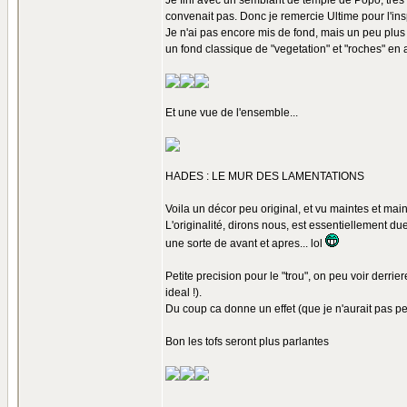
Je fini avec un semblant de temple de Popo, tres 
convenait pas. Donc je remercie Ultime pour l'insp
Je n'ai pas encore mis de fond, mais un peu plus t
un fond classique de "vegetation" et "roches" en a
Et une vue de l'ensemble...
HADES : LE MUR DES LAMENTATIONS
Voila un décor peu original, et vu maintes et maint
L'originalité, dirons nous, est essentiellement due
une sorte de avant et apres... lol
Petite precision pour le "trou", on peu voir derrie
ideal !).
Du coup ca donne un effet (que je n'aurait pas pe
Bon les tofs seront plus parlantes