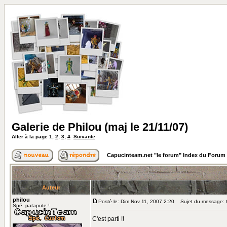
Galerie de Philou (maj le 21/11/07)
Aller à la page
1
,
2
,
3
,
4
Suivante
Capucinteam.net "le forum" Index du Forum
Auteur
philou
Posté le: Dim Nov 11, 2007 2:20
Sujet du message: Ga
Spé. patapute !
C'est parti !!