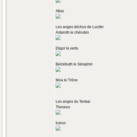
Atlas
Les anges déchus de Lucifer
Astaroth le chérubin
Eligol la vertu
Belzébuth le Séraphin
Moa le Trône
Les anges du Tenkai
Theseus
Icarus