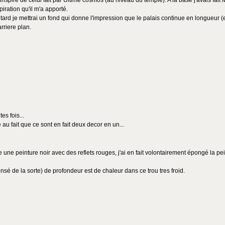
inspiré de celui fait par Ultime cosmos (au niveau du temple). A la base j'avais fa
iration qu'il m'a apporté.
ard je mettrai un fond qui donne l'impression que le palais continue en longueur (en
rriere plan.
es fois...
 au fait que ce sont en fait deux decor en un...
re une peinture noir avec des reflets rouges, j'ai en fait volontairement épongé la pe
nsé de la sorte) de profondeur est de chaleur dans ce trou tres froid.