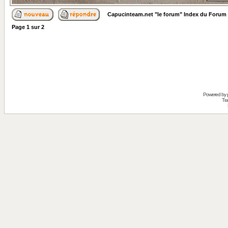
Capucinteam.net "le forum" Index du Forum
Page
1
sur
2
Powered by
Tra