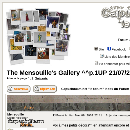
Forum 
Site
Facebook
Liste des Membre
Se connecter pour vé
The Mensouille's Gallery ^^p.1UP 21/07/
Aller à la page
1
,
2
Suivante
Capucinteam.net "le forum" Index du Forum
Auteur
Mensouille
Posté le: Ven Nov 09, 2007 22:41
Sujet du message: 
Modo Floodeur
Voilà mes petits décors^^ en attendant encore et