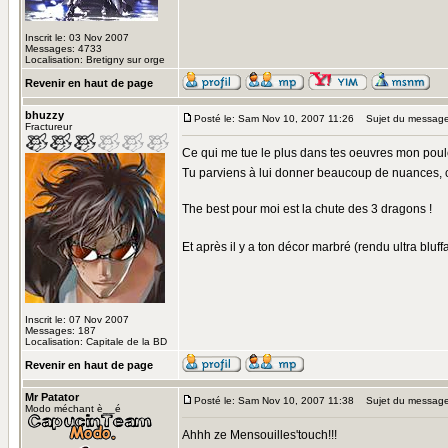
Inscrit le: 03 Nov 2007
Messages: 4733
Localisation: Bretigny sur orge
Revenir en haut de page
bhuzzy
Posté le: Sam Nov 10, 2007 11:26
Sujet du message
Fractureur
Ce qui me tue le plus dans tes oeuvres mon poulet,
Tu parviens à lui donner beaucoup de nuances, c
The best pour moi est la chute des 3 dragons !
Et après il y a ton décor marbré (rendu ultra bluffa
Inscrit le: 07 Nov 2007
Messages: 187
Localisation: Capitale de la BD
Revenir en haut de page
Mr Patator
Posté le: Sam Nov 10, 2007 11:38
Sujet du message
Modo méchant è__é
Ahhh ze Mensouilles'touch!!!