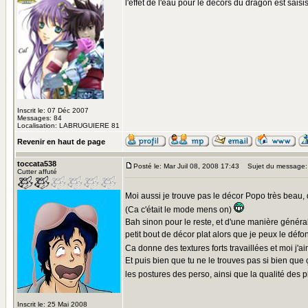
l'effet de l'eau pour le décors du dragon est sais
Inscrit le: 07 Déc 2007
Messages: 84
Localisation: LABRUGUIERE 81
Revenir en haut de page
toccata538
Posté le: Mar Juil 08, 2008 17:43
Sujet du message:
Cutter affuté
Moi aussi je trouve pas le décor Popo très beau, 
(Ca c'était le mode mens on)
Bah sinon pour le reste, et d'une manière générale
petit bout de décor plat alors que je peux le déf
Ca donne des textures forts travaillées et moi j'a
Et puis bien que tu ne le trouves pas si bien qu
les postures des perso, ainsi que la qualité des p
Inscrit le: 25 Mai 2008