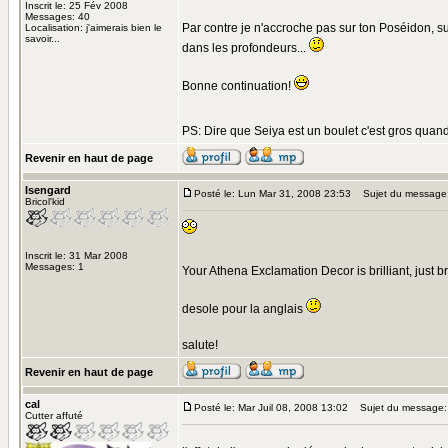
Inscrit le: 25 Fév 2008
Messages: 40
Par contre je n'accroche pas sur ton Poséidon, sur
Localisation: j'aimerais bien le
savoir...
dans les profondeurs...
Bonne continuation!
PS: Dire que Seiya est un boulet c'est gros quan
Revenir en haut de page
Isengard
Posté le: Lun Mar 31, 2008 23:53
Sujet du message
Bricol'kid
Inscrit le: 31 Mar 2008
Messages: 1
Your Athena Exclamation Decor is brilliant, just br
desole pour la anglais
salute!
Revenir en haut de page
cal
Posté le: Mar Juil 08, 2008 13:02
Sujet du message: 
Cutter affuté