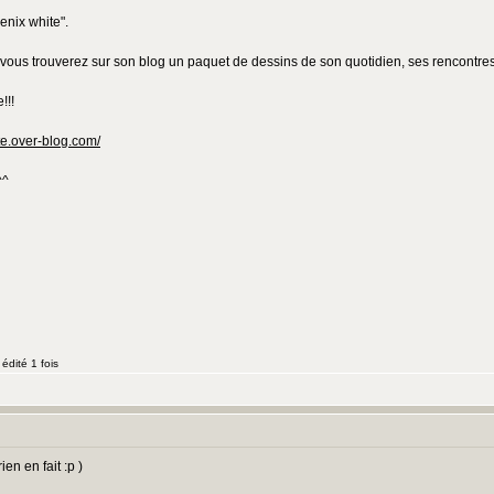
enix white".
, vous trouverez sur son blog un paquet de dessins de son quotidien, ses rencontres,
!!!
te.over-blog.com/
^^
édité 1 fois
en en fait :p )