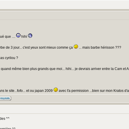
ué que ....
hihi
be de 3 jour... c'est yeux sont mieux comme ça
... mais barbe hérisson ???
pas cyrilou ?
quand même bien plus grands que moi... hihi... je devrais arriver entre la Cam et 
s le site...fofo... et ou japan 2009
avec t'a permission ...bien sur mon Kratos d
des ^^