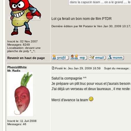
dans la capucin team ... on a le grand .... le g
Lol ça ferait un bon nom de film PTDR
Dernière édition par Mr Patator le Ven Jan 30, 2009 10:17; 
Inscrit le: 02 Nov 2007
Messages: 8249
Localisation: devant une
planche de poly ^_^;
Revenir en haut de page
PhenixWhite
Posté le: Jeu Jan 29, 2009 16:59
Sujet du message:
Mr. Radis
Salut la compagnie ^^
Je prépare un ptit truc pour vous et j'aurais besoin
J'ai déjà un verseau et deux taureaux , il me rest
Merci d'avance la team
Inscrit le: 11 Juil 2008
Messages: 46