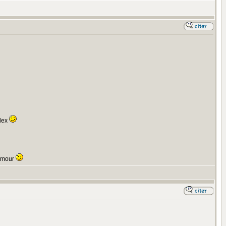
Alex
'amour