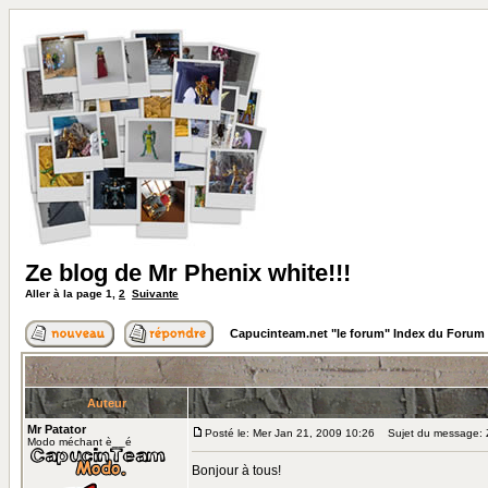
Ze blog de Mr Phenix white!!!
Aller à la page
1
,
2
Suivante
Capucinteam.net "le forum" Index du Forum
Auteur
Mr Patator
Posté le: Mer Jan 21, 2009 10:26
Sujet du message: Ze
Modo méchant è__é
Bonjour à tous!