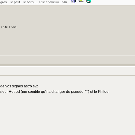
ros... le petit... le barbu... et le cheveulu...hihi....
édité 1 fois
 de vos signes astro svp .
e sieur Hotrod (me semble qu'il a changer de pseudo ^^) et le Philou.