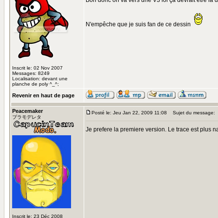
Bon donc on va vers une V3 lol ça devrait être la 
N'empêche que je suis fan de ce dessin
Inscrit le: 02 Nov 2007
Messages: 8249
Localisation: devant une
planche de poly ^_^;
Revenir en haut de page
Peacemaker
Posté le: Jeu Jan 22, 2009 11:08
Sujet du message:
プラモデレタ
Je prefere la premiere version. Le trace est plus nat
Inscrit le: 23 Déc 2008