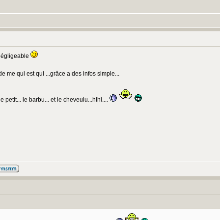
 négligeable
e me qui est qui ...grâce a des infos simple...
 petit... le barbu... et le cheveulu...hihi....