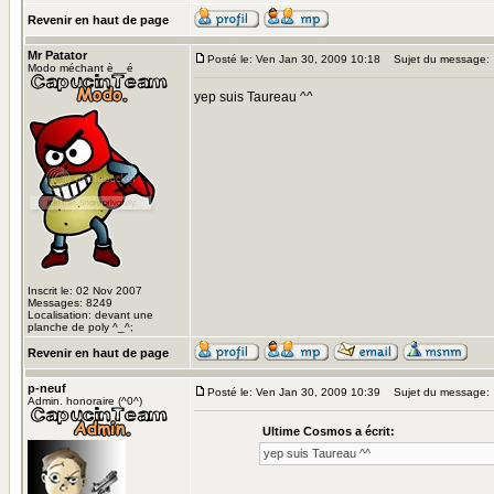
Revenir en haut de page
Mr Patator
Posté le: Ven Jan 30, 2009 10:18
Sujet du message:
Modo méchant è__é
yep suis Taureau ^^
Inscrit le: 02 Nov 2007
Messages: 8249
Localisation: devant une
planche de poly ^_^;
Revenir en haut de page
p-neuf
Posté le: Ven Jan 30, 2009 10:39
Sujet du message:
Admin. honoraire (^0^)
Ultime Cosmos a écrit:
yep suis Taureau ^^