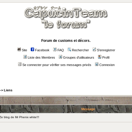
Forum de customs et décors.
Site
Facebook
FAQ
Rechercher
S'enregistrer
Liste des Membres
Groupes d'utilisateurs
Profil
Se connecter pour vérifier ses messages privés
Connexion
->
Liens
Message
 blog de Mr Phenix white!!!