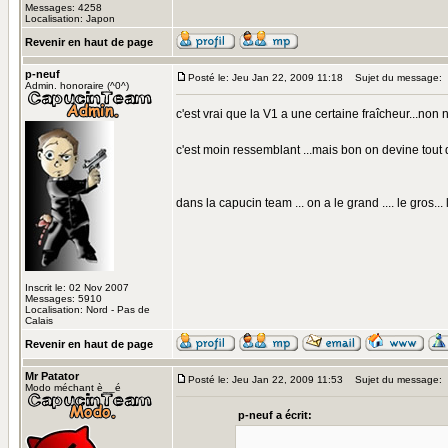
Messages: 4258
Localisation: Japon
Revenir en haut de page
p-neuf
Posté le: Jeu Jan 22, 2009 11:18
Sujet du message:
Admin. honoraire (^0^)
c'est vrai que la V1 a une certaine fraîcheur...non
c'est moin ressemblant ...mais bon on devine tout d
dans la capucin team ... on a le grand .... le gros... le
Inscrit le: 02 Nov 2007
Messages: 5910
Localisation: Nord - Pas de
Calais
Revenir en haut de page
Mr Patator
Posté le: Jeu Jan 22, 2009 11:53
Sujet du message:
Modo méchant è__é
p-neuf a écrit: