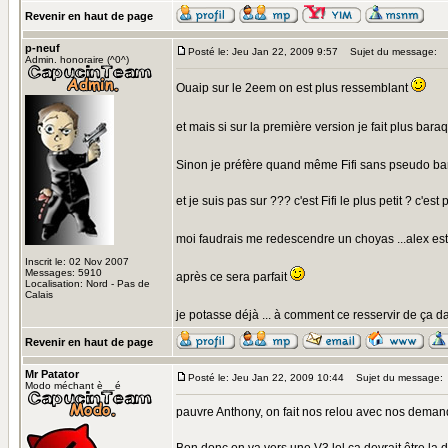
Revenir en haut de page
p-neuf
Posté le: Jeu Jan 22, 2009 9:57
Sujet du message:
Admin. honoraire (^0^)
Ouaip sur le 2eem on est plus ressemblant
et mais si sur la première version je fait plus baraq
Sinon je préfère quand même Fifi sans pseudo bar
et je suis pas sur ??? c'est Fifi le plus petit ? c'est 
moi faudrais me redescendre un choyas ...alex est 
Inscrit le: 02 Nov 2007
Messages: 5910
après ce sera parfait
Localisation: Nord - Pas de
Calais
je potasse déjà ... à comment ce resservir de ça dan
Revenir en haut de page
Mr Patator
Posté le: Jeu Jan 22, 2009 10:44
Sujet du message:
Modo méchant è__é
pauvre Anthony, on fait nos relou avec nos deman