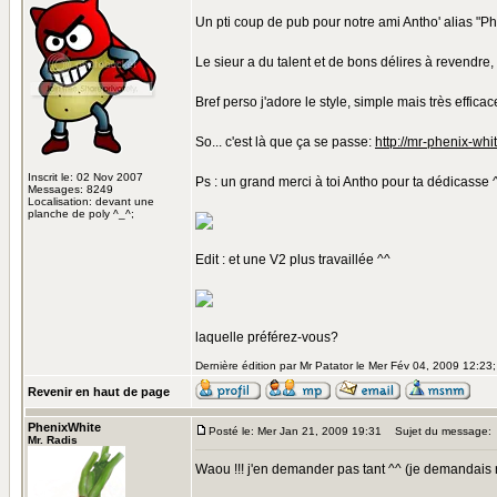
Un pti coup de pub pour notre ami Antho' alias "Ph
Le sieur a du talent et de bons délires à revendre
Bref perso j'adore le style, simple mais très efficace
So... c'est là que ça se passe:
http://mr-phenix-whi
Inscrit le: 02 Nov 2007
Ps : un grand merci à toi Antho pour ta dédicasse 
Messages: 8249
Localisation: devant une
planche de poly ^_^;
Edit : et une V2 plus travaillée ^^
laquelle préférez-vous?
Dernière édition par Mr Patator le Mer Fév 04, 2009 12:23; 
Revenir en haut de page
PhenixWhite
Posté le: Mer Jan 21, 2009 19:31
Sujet du message:
Mr. Radis
Waou !!! j'en demander pas tant ^^ (je demandais ri