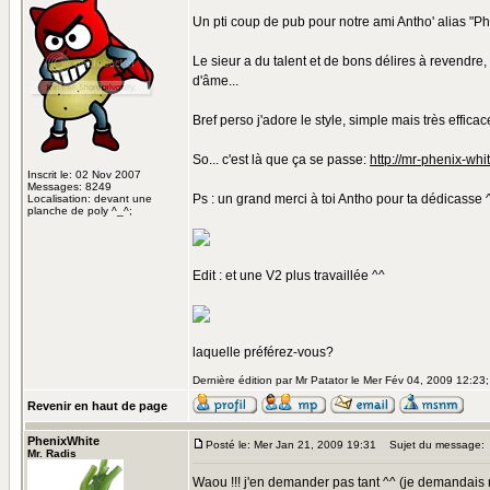
Un pti coup de pub pour notre ami Antho' alias "Ph
Le sieur a du talent et de bons délires à revendre
d'âme...
Bref perso j'adore le style, simple mais très efficace
So... c'est là que ça se passe:
http://mr-phenix-whi
Inscrit le: 02 Nov 2007
Messages: 8249
Ps : un grand merci à toi Antho pour ta dédicasse 
Localisation: devant une
planche de poly ^_^;
Edit : et une V2 plus travaillée ^^
laquelle préférez-vous?
Dernière édition par Mr Patator le Mer Fév 04, 2009 12:23; 
Revenir en haut de page
PhenixWhite
Posté le: Mer Jan 21, 2009 19:31
Sujet du message:
Mr. Radis
Waou !!! j'en demander pas tant ^^ (je demandais ri