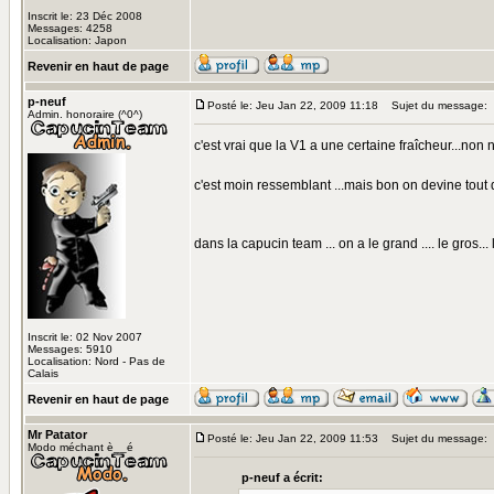
Inscrit le: 23 Déc 2008
Messages: 4258
Localisation: Japon
Revenir en haut de page
p-neuf
Posté le: Jeu Jan 22, 2009 11:18
Sujet du message:
Admin. honoraire (^0^)
c'est vrai que la V1 a une certaine fraîcheur...non
c'est moin ressemblant ...mais bon on devine tout d
dans la capucin team ... on a le grand .... le gros... le
Inscrit le: 02 Nov 2007
Messages: 5910
Localisation: Nord - Pas de
Calais
Revenir en haut de page
Mr Patator
Posté le: Jeu Jan 22, 2009 11:53
Sujet du message:
Modo méchant è__é
p-neuf a écrit: