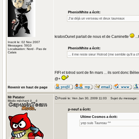
PhenixWhite a écrit:
J'ai déjà un verseau et deux taureaux
kratosOunet parlait de nous et de Caminette
...
Inscrit le: 02 Nov 2007
Messages: 5910
PhenixWhite a écrit:
Localisation: Nord - Pas de
Calais
... il me reste sieur Hotrod (me semble qu'il a 
FIFI et totrod sont de fin mars ... ils sont donc Béli
@+
Revenir en haut de page
Mr Patator
Posté le: Ven Jan 30, 2009 11:03
Sujet du message:
Modo méchant è__é
p-neuf a écrit:
Ultime Cosmos a écrit:
yep suis Taureau ^^