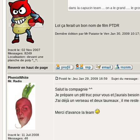
dans la capucin team ... on a le grand .... le gros..
Lol ça ferait un bon nom de film PTDR
Dernière édition par Mr Patator le Ven Jan 30, 2009 10:17; 
Inscrit le: 02 Nov 2007
Messages: 8249
Localisation: devant une
planche de poly ^_^;
Revenir en haut de page
PhenixWhite
Posté le: Jeu Jan 29, 2009 16:59
Sujet du message:
Mr. Radis
Salut la compagnie ^^
Je prépare un ptit truc pour vous et j'aurais besoin
J'ai déjà un verseau et deux taureaux , il me rest
Merci d'avance la team
Inscrit le: 11 Juil 2008
Messages: 46