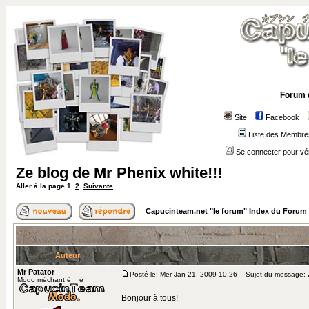
Forum 
Site
Facebook
Liste des Membre
Se connecter pour vé
Ze blog de Mr Phenix white!!!
Aller à la page
1
,
2
Suivante
Capucinteam.net "le forum" Index du Forum
Auteur
Mr Patator
Posté le: Mer Jan 21, 2009 10:26
Sujet du message: Ze
Modo méchant è__é
Bonjour à tous!