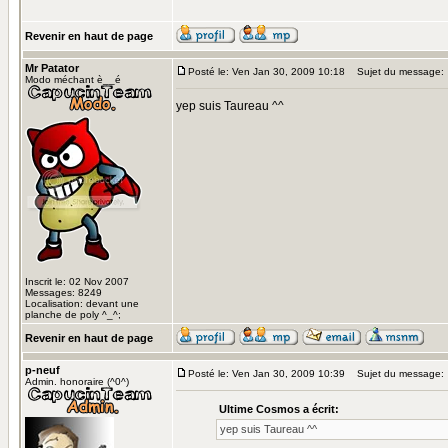
Revenir en haut de page
Mr Patator
Posté le: Ven Jan 30, 2009 10:18
Sujet du message:
Modo méchant è__é
yep suis Taureau ^^
Inscrit le: 02 Nov 2007
Messages: 8249
Localisation: devant une
planche de poly ^_^;
Revenir en haut de page
p-neuf
Posté le: Ven Jan 30, 2009 10:39
Sujet du message:
Admin. honoraire (^0^)
Ultime Cosmos a écrit:
yep suis Taureau ^^