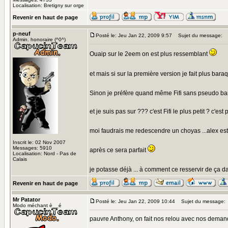
Localisation: Bretigny sur orge
Revenir en haut de page
p-neuf
Posté le: Jeu Jan 22, 2009 9:57
Sujet du message:
Admin. honoraire (^0^)
Ouaip sur le 2eem on est plus ressemblant
et mais si sur la première version je fait plus baraq
Sinon je préfère quand même Fifi sans pseudo bar
et je suis pas sur ??? c'est Fifi le plus petit ? c'est 
moi faudrais me redescendre un choyas ...alex est 
Inscrit le: 02 Nov 2007
Messages: 5910
après ce sera parfait
Localisation: Nord - Pas de
Calais
je potasse déjà ... à comment ce resservir de ça dan
Revenir en haut de page
Mr Patator
Posté le: Jeu Jan 22, 2009 10:44
Sujet du message:
Modo méchant è__é
pauvre Anthony, on fait nos relou avec nos deman