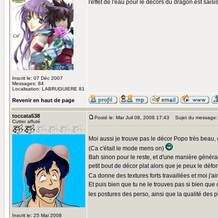
l'effet de l'eau pour le décors du dragon est sais
Inscrit le: 07 Déc 2007
Messages: 84
Localisation: LABRUGUIERE 81
Revenir en haut de page
toccata538
Posté le: Mar Juil 08, 2008 17:43
Sujet du message:
Cutter affuté
Moi aussi je trouve pas le décor Popo très beau, 
(Ca c'était le mode mens on)
Bah sinon pour le reste, et d'une manière générale
petit bout de décor plat alors que je peux le déf
Ca donne des textures forts travaillées et moi j'a
Et puis bien que tu ne le trouves pas si bien qu
les postures des perso, ainsi que la qualité des p
Inscrit le: 25 Mai 2008