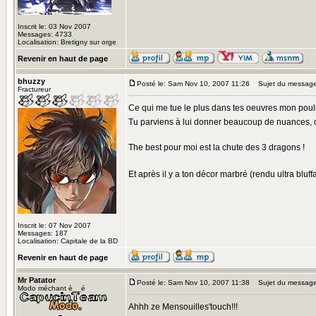
Inscrit le: 03 Nov 2007
Messages: 4733
Localisation: Bretigny sur orge
Revenir en haut de page
bhuzzy
Posté le: Sam Nov 10, 2007 11:26
Sujet du message
Fractureur
Ce qui me tue le plus dans tes oeuvres mon poulet,
Tu parviens à lui donner beaucoup de nuances, c
The best pour moi est la chute des 3 dragons !
Et après il y a ton décor marbré (rendu ultra bluffa
Inscrit le: 07 Nov 2007
Messages: 187
Localisation: Capitale de la BD
Revenir en haut de page
Mr Patator
Posté le: Sam Nov 10, 2007 11:38
Sujet du message
Modo méchant è__é
Ahhh ze Mensouilles'touch!!!