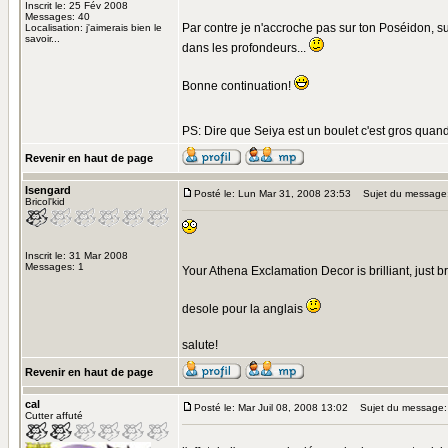
Inscrit le: 25 Fév 2008
Messages: 40
Par contre je n'accroche pas sur ton Poséidon, sur
Localisation: j'aimerais bien le
savoir...
dans les profondeurs...
Bonne continuation!
PS: Dire que Seiya est un boulet c'est gros quan
Revenir en haut de page
Isengard
Posté le: Lun Mar 31, 2008 23:53
Sujet du message
Bricol'kid
Inscrit le: 31 Mar 2008
Messages: 1
Your Athena Exclamation Decor is brilliant, just br
desole pour la anglais
salute!
Revenir en haut de page
cal
Posté le: Mar Juil 08, 2008 13:02
Sujet du message: 
Cutter affuté