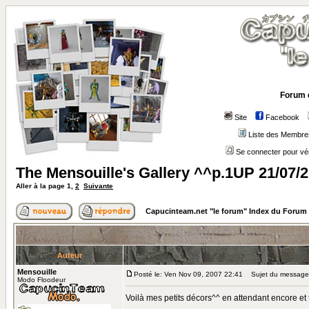
Forum 
Site
Facebook
Liste des Membre
Se connecter pour vé
The Mensouille's Gallery ^^p.1UP 21/07/
Aller à la page
1
,
2
Suivante
Capucinteam.net "le forum" Index du Forum
Auteur
Mensouille
Posté le: Ven Nov 09, 2007 22:41
Sujet du message: 
Modo Floodeur
Voilà mes petits décors^^ en attendant encore et