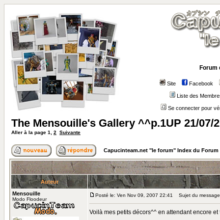
Forum 
Site
Facebook
Liste des Membre
Se connecter pour vé
The Mensouille's Gallery ^^p.1UP 21/07/
Aller à la page
1
,
2
Suivante
Capucinteam.net "le forum" Index du Forum
Auteur
Mensouille
Posté le: Ven Nov 09, 2007 22:41
Sujet du message: 
Modo Floodeur
Voilà mes petits décors^^ en attendant encore et