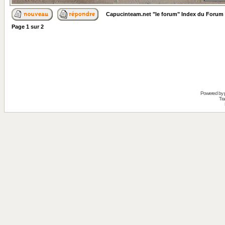
Capucinteam.net "le forum" Index du Forum
Page
1
sur
2
Powered by
Tra