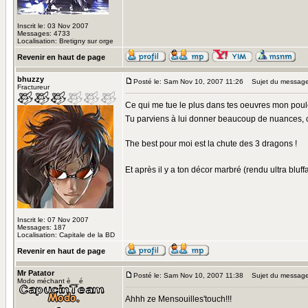
Inscrit le: 03 Nov 2007
Messages: 4733
Localisation: Bretigny sur orge
Revenir en haut de page
bhuzzy
Posté le: Sam Nov 10, 2007 11:26
Sujet du message
Fractureur
Ce qui me tue le plus dans tes oeuvres mon poulet,
Tu parviens à lui donner beaucoup de nuances, c
The best pour moi est la chute des 3 dragons !
Et après il y a ton décor marbré (rendu ultra bluffa
Inscrit le: 07 Nov 2007
Messages: 187
Localisation: Capitale de la BD
Revenir en haut de page
Mr Patator
Posté le: Sam Nov 10, 2007 11:38
Sujet du message
Modo méchant è__é
Ahhh ze Mensouilles'touch!!!