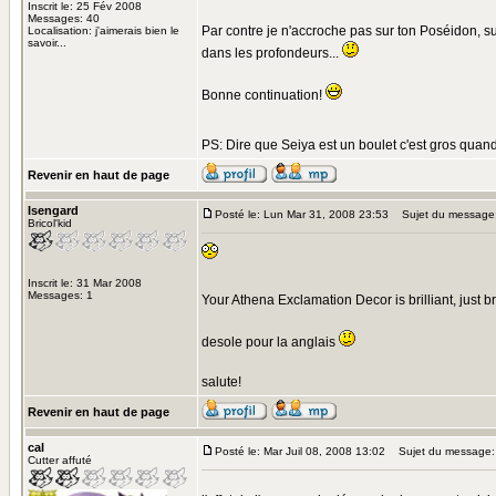
Inscrit le: 25 Fév 2008
Messages: 40
Par contre je n'accroche pas sur ton Poséidon, sur
Localisation: j'aimerais bien le
savoir...
dans les profondeurs...
Bonne continuation!
PS: Dire que Seiya est un boulet c'est gros quan
Revenir en haut de page
Isengard
Posté le: Lun Mar 31, 2008 23:53
Sujet du message
Bricol'kid
Inscrit le: 31 Mar 2008
Messages: 1
Your Athena Exclamation Decor is brilliant, just br
desole pour la anglais
salute!
Revenir en haut de page
cal
Posté le: Mar Juil 08, 2008 13:02
Sujet du message: 
Cutter affuté