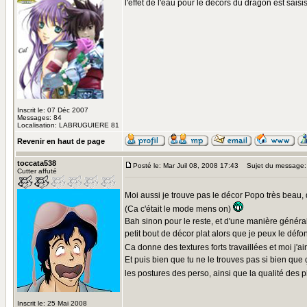
l'effet de l'eau pour le décors du dragon est sais
Inscrit le: 07 Déc 2007
Messages: 84
Localisation: LABRUGUIERE 81
Revenir en haut de page
toccata538
Posté le: Mar Juil 08, 2008 17:43
Sujet du message:
Cutter affuté
Moi aussi je trouve pas le décor Popo très beau, 
(Ca c'était le mode mens on)
Bah sinon pour le reste, et d'une manière générale
petit bout de décor plat alors que je peux le déf
Ca donne des textures forts travaillées et moi j'a
Et puis bien que tu ne le trouves pas si bien qu
les postures des perso, ainsi que la qualité des p
Inscrit le: 25 Mai 2008