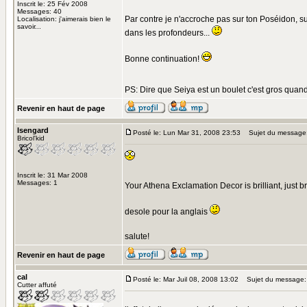
Inscrit le: 25 Fév 2008
Messages: 40
Par contre je n'accroche pas sur ton Poséidon, sur
Localisation: j'aimerais bien le
savoir...
dans les profondeurs...
Bonne continuation!
PS: Dire que Seiya est un boulet c'est gros quan
Revenir en haut de page
Isengard
Posté le: Lun Mar 31, 2008 23:53
Sujet du message
Bricol'kid
Inscrit le: 31 Mar 2008
Messages: 1
Your Athena Exclamation Decor is brilliant, just br
desole pour la anglais
salute!
Revenir en haut de page
cal
Posté le: Mar Juil 08, 2008 13:02
Sujet du message: 
Cutter affuté