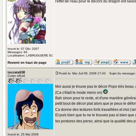
l'effet de l'eau pour le décors du dragon est sais
Inscrit le: 07 Déc 2007
Messages: 84
Localisation: LABRUGUIERE 81
Revenir en haut de page
toccata538
Posté le: Mar Juil 08, 2008 17:43
Sujet du message:
Cutter affuté
Moi aussi je trouve pas le décor Popo très beau, 
(Ca c'était le mode mens on)
Bah sinon pour le reste, et d'une manière générale
petit bout de décor plat alors que je peux le déf
Ca donne des textures forts travaillées et moi j'a
Et puis bien que tu ne le trouves pas si bien qu
les postures des perso, ainsi que la qualité des p
Inscrit le: 25 Mai 2008