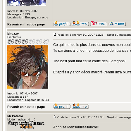
Inscrit le: 03 Nov 2007
Messages: 4733
Localisation: Bretigny sur orge
Revenir en haut de page
bhuzzy
Posté le: Sam Nov 10, 2007 11:26
Sujet du message
Fractureur
Ce qui me tue le plus dans tes oeuvres mon poulet,
Tu parviens à lui donner beaucoup de nuances, c
The best pour moi est la chute des 3 dragons !
Et après il y a ton décor marbré (rendu ultra bluffa
Inscrit le: 07 Nov 2007
Messages: 187
Localisation: Capitale de la BD
Revenir en haut de page
Mr Patator
Posté le: Sam Nov 10, 2007 11:38
Sujet du message
Modo méchant è__é
Ahhh ze Mensouilles'touch!!!