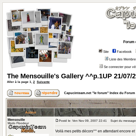
Forum 
Site
Facebook
Liste des Membre
Se connecter pour vé
The Mensouille's Gallery ^^p.1UP 21/07/
Aller à la page
1
,
2
Suivante
Capucinteam.net "le forum" Index du Forum
Auteur
Mensouille
Posté le: Ven Nov 09, 2007 22:41
Sujet du message: 
Modo Floodeur
Voilà mes petits décors^^ en attendant encore et