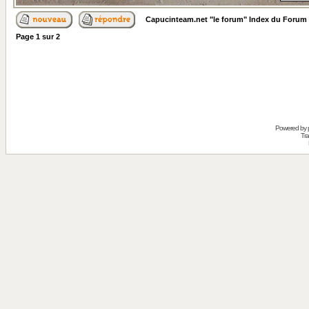
Capucinteam.net "le forum" Index du Forum
Page
1
sur
2
Powered by
Tra