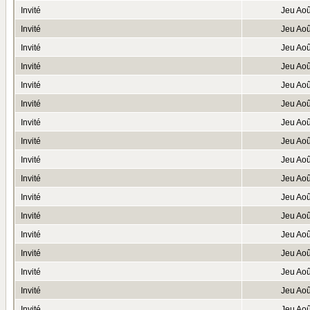
Invité
Jeu Aoû
Invité
Jeu Aoû
Invité
Jeu Aoû
Invité
Jeu Aoû
Invité
Jeu Aoû
Invité
Jeu Aoû
Invité
Jeu Aoû
Invité
Jeu Aoû
Invité
Jeu Aoû
Invité
Jeu Aoû
Invité
Jeu Aoû
Invité
Jeu Aoû
Invité
Jeu Aoû
Invité
Jeu Aoû
Invité
Jeu Aoû
Invité
Jeu Aoû
Invité
Jeu Aoû