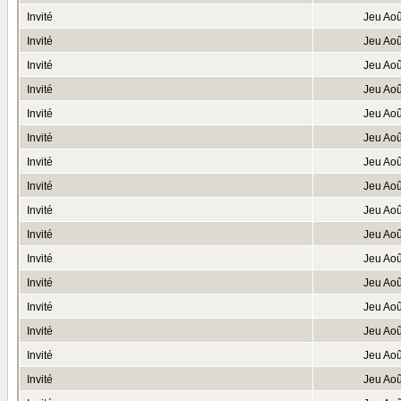
Invité
Jeu Aoû
Invité
Jeu Aoû
Invité
Jeu Aoû
Invité
Jeu Aoû
Invité
Jeu Aoû
Invité
Jeu Aoû
Invité
Jeu Aoû
Invité
Jeu Aoû
Invité
Jeu Aoû
Invité
Jeu Aoû
Invité
Jeu Aoû
Invité
Jeu Aoû
Invité
Jeu Aoû
Invité
Jeu Aoû
Invité
Jeu Aoû
Invité
Jeu Aoû