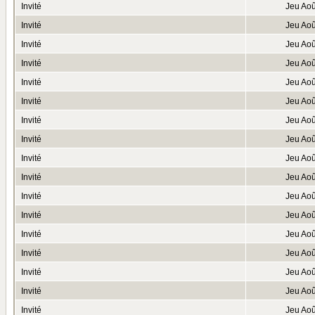
Invité
Jeu Aoû
Invité
Jeu Aoû
Invité
Jeu Aoû
Invité
Jeu Aoû
Invité
Jeu Aoû
Invité
Jeu Aoû
Invité
Jeu Aoû
Invité
Jeu Aoû
Invité
Jeu Aoû
Invité
Jeu Aoû
Invité
Jeu Aoû
Invité
Jeu Aoû
Invité
Jeu Aoû
Invité
Jeu Aoû
Invité
Jeu Aoû
Invité
Jeu Aoû
Invité
Jeu Aoû