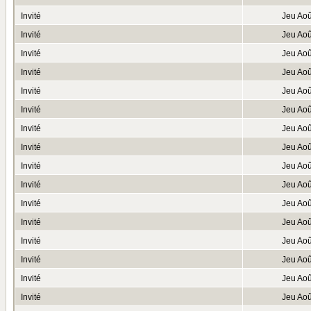
Invité
Jeu Aoû
Invité
Jeu Aoû
Invité
Jeu Aoû
Invité
Jeu Aoû
Invité
Jeu Aoû
Invité
Jeu Aoû
Invité
Jeu Aoû
Invité
Jeu Aoû
Invité
Jeu Aoû
Invité
Jeu Aoû
Invité
Jeu Aoû
Invité
Jeu Aoû
Invité
Jeu Aoû
Invité
Jeu Aoû
Invité
Jeu Aoû
Invité
Jeu Aoû