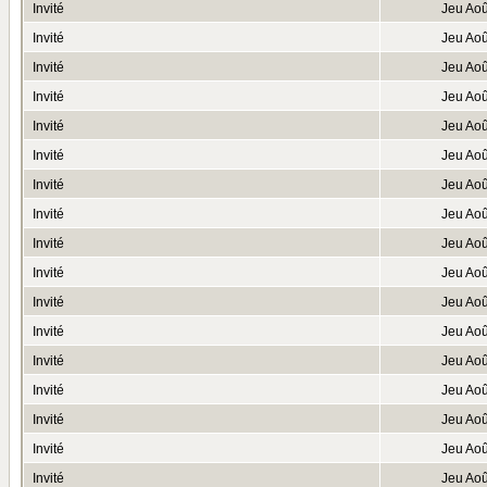
Invité
Jeu Aoû
Invité
Jeu Aoû
Invité
Jeu Aoû
Invité
Jeu Aoû
Invité
Jeu Aoû
Invité
Jeu Aoû
Invité
Jeu Aoû
Invité
Jeu Aoû
Invité
Jeu Aoû
Invité
Jeu Aoû
Invité
Jeu Aoû
Invité
Jeu Aoû
Invité
Jeu Aoû
Invité
Jeu Aoû
Invité
Jeu Aoû
Invité
Jeu Aoû
Invité
Jeu Aoû