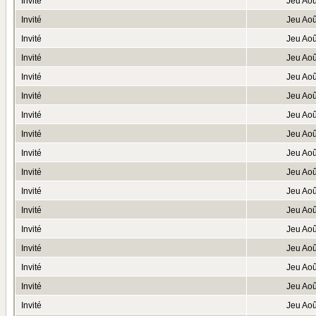
Invité
Jeu Aoû
Invité
Jeu Aoû
Invité
Jeu Aoû
Invité
Jeu Aoû
Invité
Jeu Aoû
Invité
Jeu Aoû
Invité
Jeu Aoû
Invité
Jeu Aoû
Invité
Jeu Aoû
Invité
Jeu Aoû
Invité
Jeu Aoû
Invité
Jeu Aoû
Invité
Jeu Aoû
Invité
Jeu Aoû
Invité
Jeu Aoû
Invité
Jeu Aoû
Invité
Jeu Aoû