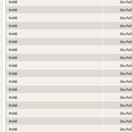
Invité
Jeu Aoû
Invité
Jeu Aoû
Invité
Jeu Aoû
Invité
Jeu Aoû
Invité
Jeu Aoû
Invité
Jeu Aoû
Invité
Jeu Aoû
Invité
Jeu Aoû
Invité
Jeu Aoû
Invité
Jeu Aoû
Invité
Jeu Aoû
Invité
Jeu Aoû
Invité
Jeu Aoû
Invité
Jeu Aoû
Invité
Jeu Aoû
Invité
Jeu Aoû
Invité
Jeu Aoû