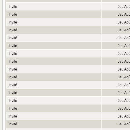
Invité
Jeu Aoû
Invité
Jeu Aoû
Invité
Jeu Aoû
Invité
Jeu Aoû
Invité
Jeu Aoû
Invité
Jeu Aoû
Invité
Jeu Aoû
Invité
Jeu Aoû
Invité
Jeu Aoû
Invité
Jeu Aoû
Invité
Jeu Aoû
Invité
Jeu Aoû
Invité
Jeu Aoû
Invité
Jeu Aoû
Invité
Jeu Aoû
Invité
Jeu Aoû