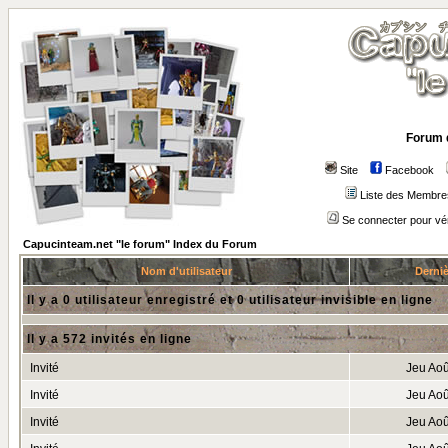
Forum 
Site
Facebook
Liste des Membre
Se connecter pour vé
Capucinteam.net "le forum" Index du Forum
Nom d'utilisateur
Derniè
Il y a 0 utilisateur enregistré et 0 utilisateur invisible en ligne
Il y a 572 invités en ligne
Invité
Jeu Aoû
Invité
Jeu Aoû
Invité
Jeu Aoû