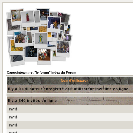
Capucinteam.net "le forum" Index du Forum
Nom d'utilisateur
Il y a 0 utilisateur enregistré et 0 utilisateur invisible en ligne
Il y a 340 invités en ligne
Invité
Invité
Invité