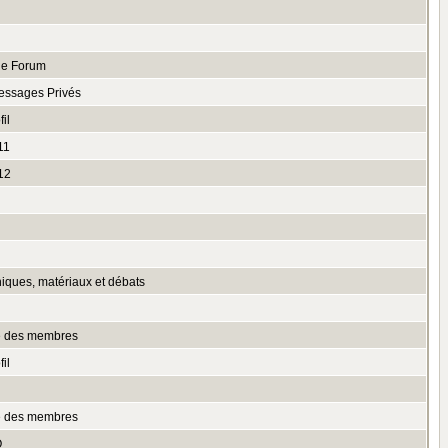
le Forum
essages Privés
il
11
12
niques, matériaux et débats
te des membres
il
te des membres
Q