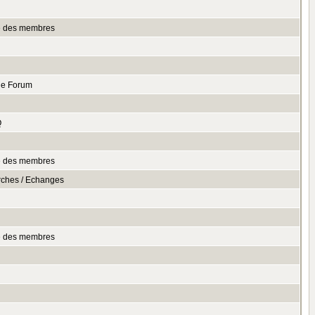
te des membres
le Forum
Q
te des membres
rches / Echanges
te des membres