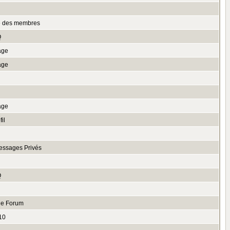
te des membres
Q
age
age
age
il
essages Privés
Q
le Forum
10