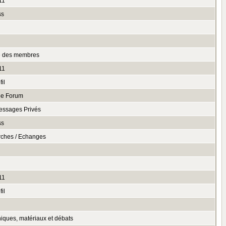
11
ss
te des membres
11
il
le Forum
essages Privés
ss
rches / Echanges
11
il
niques, matériaux et débats