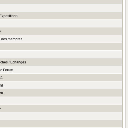
n
Expositions
Q
te des membres
rches / Echanges
le Forum
11
il
il
Q