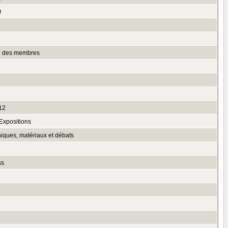
Q
n
te des membres
12
Expositions
niques, matériaux et débats
ss