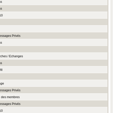
ss
ss
10
essages Privés
ss
rches / Echanges
ss
il
age
essages Privés
te des membres
essages Privés
10