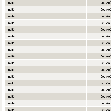
Invité
Jeu Aoû
Invité
Jeu Aoû
Invité
Jeu Aoû
Invité
Jeu Aoû
Invité
Jeu Aoû
Invité
Jeu Aoû
Invité
Jeu Aoû
Invité
Jeu Aoû
Invité
Jeu Aoû
Invité
Jeu Aoû
Invité
Jeu Aoû
Invité
Jeu Aoû
Invité
Jeu Aoû
Invité
Jeu Aoû
Invité
Jeu Aoû
Invité
Jeu Aoû
Invité
Jeu Aoû