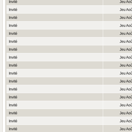
Invité
Jeu Aoû
Invité
Jeu Aoû
Invité
Jeu Aoû
Invité
Jeu Aoû
Invité
Jeu Aoû
Invité
Jeu Aoû
Invité
Jeu Aoû
Invité
Jeu Aoû
Invité
Jeu Aoû
Invité
Jeu Aoû
Invité
Jeu Aoû
Invité
Jeu Aoû
Invité
Jeu Aoû
Invité
Jeu Aoû
Invité
Jeu Aoû
Invité
Jeu Aoû
Invité
Jeu Aoû