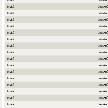
Invité
Jeu Aoû
Invité
Jeu Aoû
Invité
Jeu Aoû
Invité
Jeu Aoû
Invité
Jeu Aoû
Invité
Jeu Aoû
Invité
Jeu Aoû
Invité
Jeu Aoû
Invité
Jeu Aoû
Invité
Jeu Aoû
Invité
Jeu Aoû
Invité
Jeu Aoû
Invité
Jeu Aoû
Invité
Jeu Aoû
Invité
Jeu Aoû
Invité
Jeu Aoû
Invité
Jeu Aoû