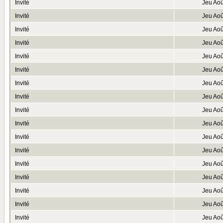
Invité
Jeu Aoû
Invité
Jeu Aoû
Invité
Jeu Aoû
Invité
Jeu Aoû
Invité
Jeu Aoû
Invité
Jeu Aoû
Invité
Jeu Aoû
Invité
Jeu Aoû
Invité
Jeu Aoû
Invité
Jeu Aoû
Invité
Jeu Aoû
Invité
Jeu Aoû
Invité
Jeu Aoû
Invité
Jeu Aoû
Invité
Jeu Aoû
Invité
Jeu Aoû
Invité
Jeu Aoû