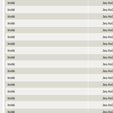
Invité
Jeu Aoû
Invité
Jeu Aoû
Invité
Jeu Aoû
Invité
Jeu Aoû
Invité
Jeu Aoû
Invité
Jeu Aoû
Invité
Jeu Aoû
Invité
Jeu Aoû
Invité
Jeu Aoû
Invité
Jeu Aoû
Invité
Jeu Aoû
Invité
Jeu Aoû
Invité
Jeu Aoû
Invité
Jeu Aoû
Invité
Jeu Aoû
Invité
Jeu Aoû
Invité
Jeu Aoû