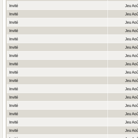
Invité
Jeu Aoû
Invité
Jeu Aoû
Invité
Jeu Aoû
Invité
Jeu Aoû
Invité
Jeu Aoû
Invité
Jeu Aoû
Invité
Jeu Aoû
Invité
Jeu Aoû
Invité
Jeu Aoû
Invité
Jeu Aoû
Invité
Jeu Aoû
Invité
Jeu Aoû
Invité
Jeu Aoû
Invité
Jeu Aoû
Invité
Jeu Aoû
Invité
Jeu Aoû