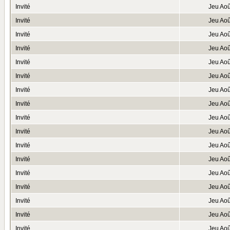
Invité
Jeu Aoû
Invité
Jeu Aoû
Invité
Jeu Aoû
Invité
Jeu Aoû
Invité
Jeu Aoû
Invité
Jeu Aoû
Invité
Jeu Aoû
Invité
Jeu Aoû
Invité
Jeu Aoû
Invité
Jeu Aoû
Invité
Jeu Aoû
Invité
Jeu Aoû
Invité
Jeu Aoû
Invité
Jeu Aoû
Invité
Jeu Aoû
Invité
Jeu Aoû
Invité
Jeu Aoû