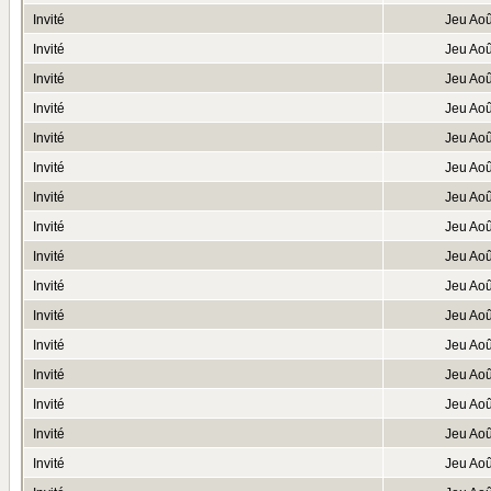
Invité
Jeu Aoû
Invité
Jeu Aoû
Invité
Jeu Aoû
Invité
Jeu Aoû
Invité
Jeu Aoû
Invité
Jeu Aoû
Invité
Jeu Aoû
Invité
Jeu Aoû
Invité
Jeu Aoû
Invité
Jeu Aoû
Invité
Jeu Aoû
Invité
Jeu Aoû
Invité
Jeu Aoû
Invité
Jeu Aoû
Invité
Jeu Aoû
Invité
Jeu Aoû