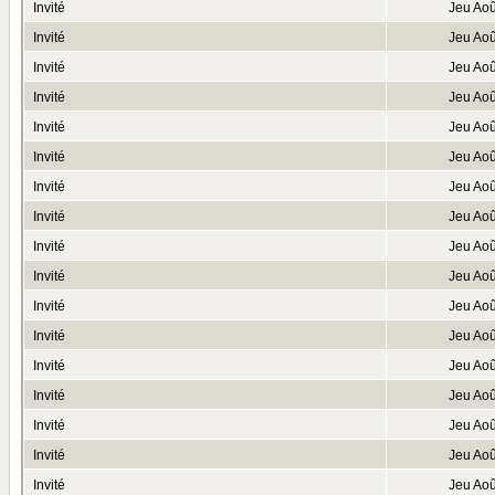
Invité
Jeu Aoû
Invité
Jeu Aoû
Invité
Jeu Aoû
Invité
Jeu Aoû
Invité
Jeu Aoû
Invité
Jeu Aoû
Invité
Jeu Aoû
Invité
Jeu Aoû
Invité
Jeu Aoû
Invité
Jeu Aoû
Invité
Jeu Aoû
Invité
Jeu Aoû
Invité
Jeu Aoû
Invité
Jeu Aoû
Invité
Jeu Aoû
Invité
Jeu Aoû
Invité
Jeu Aoû