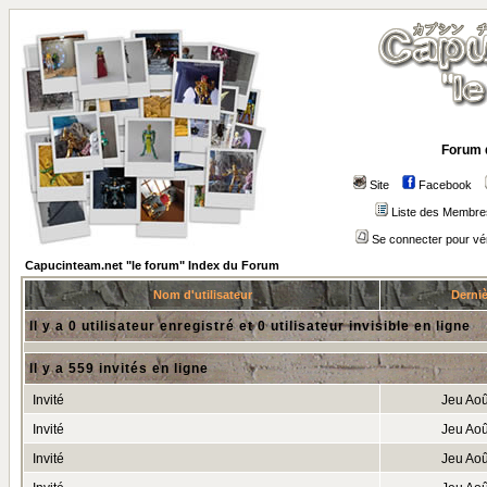
Forum 
Site
Facebook
Liste des Membre
Se connecter pour vé
Capucinteam.net "le forum" Index du Forum
Nom d'utilisateur
Derniè
Il y a 0 utilisateur enregistré et 0 utilisateur invisible en ligne
Il y a 559 invités en ligne
Invité
Jeu Aoû
Invité
Jeu Aoû
Invité
Jeu Aoû