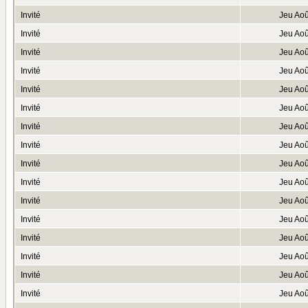
Invité
Jeu Aoû
Invité
Jeu Aoû
Invité
Jeu Aoû
Invité
Jeu Aoû
Invité
Jeu Aoû
Invité
Jeu Aoû
Invité
Jeu Aoû
Invité
Jeu Aoû
Invité
Jeu Aoû
Invité
Jeu Aoû
Invité
Jeu Aoû
Invité
Jeu Aoû
Invité
Jeu Aoû
Invité
Jeu Aoû
Invité
Jeu Aoû
Invité
Jeu Aoû