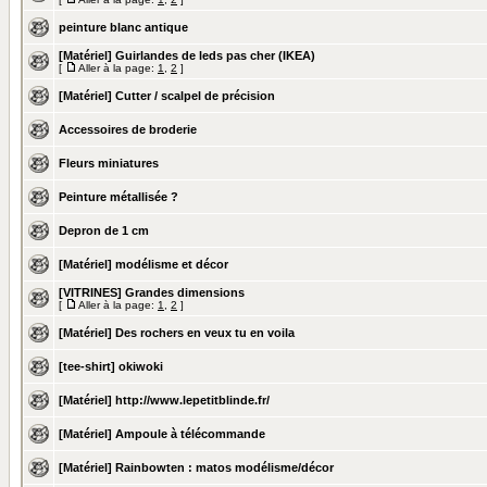
peinture blanc antique
[Matériel] Guirlandes de leds pas cher (IKEA)
[
Aller à la page:
1
,
2
]
[Matériel] Cutter / scalpel de précision
Accessoires de broderie
Fleurs miniatures
Peinture métallisée ?
Depron de 1 cm
[Matériel] modélisme et décor
[VITRINES] Grandes dimensions
[
Aller à la page:
1
,
2
]
[Matériel] Des rochers en veux tu en voila
[tee-shirt] okiwoki
[Matériel] http://www.lepetitblinde.fr/
[Matériel] Ampoule à télécommande
[Matériel] Rainbowten : matos modélisme/décor