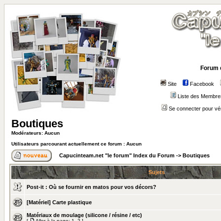
Forum 
Site
Facebook
Liste des Membre
Se connecter pour vé
Boutiques
Modérateurs: Aucun
Utilisateurs parcourant actuellement ce forum : Aucun
Capucinteam.net "le forum" Index du Forum
->
Boutiques
Sujets
Post-it :
Où se fournir en matos pour vos décors?
[Matériel] Carte plastique
Matériaux de moulage (silicone / résine / etc)
[
Aller à la page:
1
,
2
]