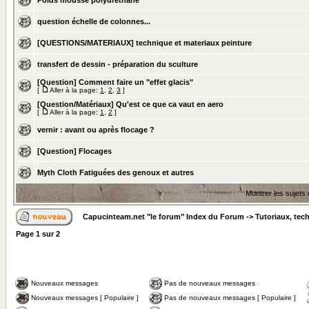
Poids mousse polyuréthane
question échelle de colonnes...
[QUESTIONS/MATERIAUX] technique et materiaux peinture
transfert de dessin - préparation du sculture
[Question] Comment faire un "effet glacis"
[
Aller à la page:
1
,
2
,
3
]
[Question/Matériaux] Qu'est ce que ca vaut en aero
[
Aller à la page:
1
,
2
]
vernir : avant ou après flocage ?
[Question] Flocages
Myth Cloth Fatiguées des genoux et autres
Montrer les sujets
Capucinteam.net "le forum" Index du Forum
->
Tutoriaux, tec
Page
1
sur
2
Nouveaux messages
Pas de nouveaux messages
Nouveaux messages [ Populaire ]
Pas de nouveaux messages [ Populaire ]