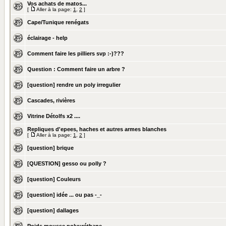
Vos achats de matos...
[
Aller à la page:
1
,
2
]
Cape/Tunique renégats
éclairage - help
Comment faire les pilliers svp :-)???
Question : Comment faire un arbre ?
[question] rendre un poly irregulier
Cascades, rivières
Vitrine Détolfs x2 ....
Repliques d'epees, haches et autres armes blanches
[
Aller à la page:
1
,
2
]
[question] brique
[QUESTION] gesso ou polly ?
[question] Couleurs
[question] idée ... ou pas -_-
[question] dallages