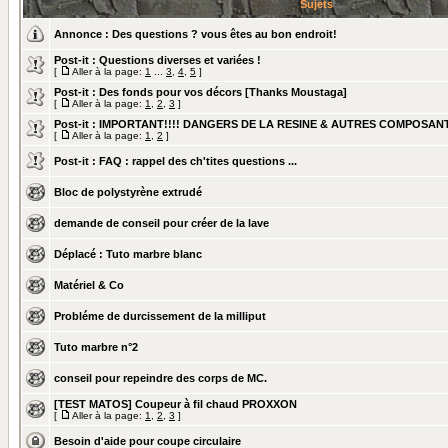
Sujets
Annonce :
Des questions ? vous êtes au bon endroit!
Post-it :
Questions diverses et variées !
[
Aller à la page:
1
...
3
,
4
,
5
]
Post-it :
Des fonds pour vos décors [Thanks Moustaga]
[
Aller à la page:
1
,
2
,
3
]
Post-it :
IMPORTANT!!!! DANGERS DE LA RESINE & AUTRES COMPOSAN
[
Aller à la page:
1
,
2
]
Post-it :
FAQ : rappel des ch'tites questions ...
Bloc de polystyrène extrudé
demande de conseil pour créer de la lave
Déplacé :
Tuto marbre blanc
Matériel & Co
Probléme de durcissement de la milliput
Tuto marbre n°2
conseil pour repeindre des corps de MC.
[TEST MATOS] Coupeur à fil chaud PROXXON
[
Aller à la page:
1
,
2
,
3
]
Besoin d'aide pour coupe circulaire