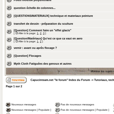
Poids mousse polyuréthane
question échelle de colonnes...
[QUESTIONS/MATERIAUX] technique et materiaux peinture
transfert de dessin - préparation du sculture
[Question] Comment faire un "effet glacis"
[
Aller à la page:
1
,
2
,
3
]
[Question/Matériaux] Qu'est ce que ca vaut en aero
[
Aller à la page:
1
,
2
]
vernir : avant ou après flocage ?
[Question] Flocages
Myth Cloth Fatiguées des genoux et autres
Montrer les sujets
Capucinteam.net "le forum" Index du Forum
->
Tutoriaux, tec
Page
1
sur
2
Nouveaux messages
Pas de nouveaux messages
Nouveaux messages [ Populaire ]
Pas de nouveaux messages [ Populaire ]