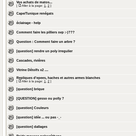
Vos achats de matos...
[
Aller à la page:
1
,
2
]
Cape/Tunique renégats
éclairage - help
Comment faire les pilliers svp :-)???
Question : Comment faire un arbre ?
[question] rendre un poly irregulier
Cascades, rivières
Vitrine Détolfs x2 ....
Repliques d'epees, haches et autres armes blanches
[
Aller à la page:
1
,
2
]
[question] brique
[QUESTION] gesso ou polly ?
[question] Couleurs
[question] idée ... ou pas -_-
[question] dallages