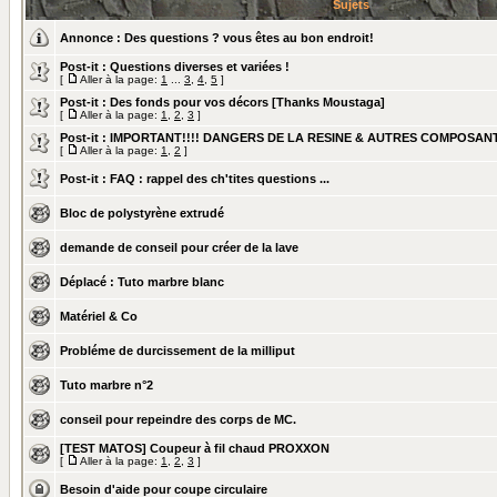
Sujets
Annonce :
Des questions ? vous êtes au bon endroit!
Post-it :
Questions diverses et variées !
[
Aller à la page:
1
...
3
,
4
,
5
]
Post-it :
Des fonds pour vos décors [Thanks Moustaga]
[
Aller à la page:
1
,
2
,
3
]
Post-it :
IMPORTANT!!!! DANGERS DE LA RESINE & AUTRES COMPOSAN
[
Aller à la page:
1
,
2
]
Post-it :
FAQ : rappel des ch'tites questions ...
Bloc de polystyrène extrudé
demande de conseil pour créer de la lave
Déplacé :
Tuto marbre blanc
Matériel & Co
Probléme de durcissement de la milliput
Tuto marbre n°2
conseil pour repeindre des corps de MC.
[TEST MATOS] Coupeur à fil chaud PROXXON
[
Aller à la page:
1
,
2
,
3
]
Besoin d'aide pour coupe circulaire