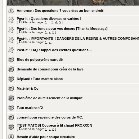
Sujets
Annonce :
Des questions ? vous êtes au bon endroit!
Post-it :
Questions diverses et variées !
[
Aller à la page:
1
...
3
,
4
,
5
]
Post-it :
Des fonds pour vos décors [Thanks Moustaga]
[
Aller à la page:
1
,
2
,
3
]
Post-it :
IMPORTANT!!!! DANGERS DE LA RESINE & AUTRES COMPOSAN
[
Aller à la page:
1
,
2
]
Post-it :
FAQ : rappel des ch'tites questions ...
Bloc de polystyrène extrudé
demande de conseil pour créer de la lave
Déplacé :
Tuto marbre blanc
Matériel & Co
Probléme de durcissement de la milliput
Tuto marbre n°2
conseil pour repeindre des corps de MC.
[TEST MATOS] Coupeur à fil chaud PROXXON
[
Aller à la page:
1
,
2
,
3
]
Besoin d'aide pour coupe circulaire