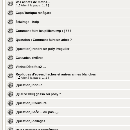
Vos achats de matos...
[
Aller à la page:
1
,
2
]
Cape/Tunique renégats
éclairage - help
Comment faire les pilliers svp :-)???
Question : Comment faire un arbre ?
[question] rendre un poly irregulier
Cascades, rivières
Vitrine Détolfs x2 ....
Repliques d'epees, haches et autres armes blanches
[
Aller à la page:
1
,
2
]
[question] brique
[QUESTION] gesso ou polly ?
[question] Couleurs
[question] idée ... ou pas -_-
[question] dallages