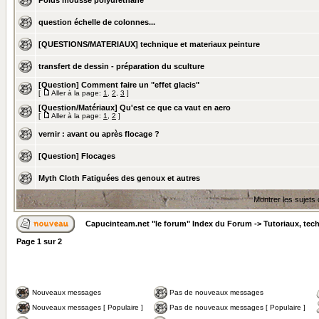
Poids mousse polyuréthane
question échelle de colonnes...
[QUESTIONS/MATERIAUX] technique et materiaux peinture
transfert de dessin - préparation du sculture
[Question] Comment faire un "effet glacis"
[
Aller à la page:
1
,
2
,
3
]
[Question/Matériaux] Qu'est ce que ca vaut en aero
[
Aller à la page:
1
,
2
]
vernir : avant ou après flocage ?
[Question] Flocages
Myth Cloth Fatiguées des genoux et autres
Montrer les sujets
Capucinteam.net "le forum" Index du Forum
->
Tutoriaux, tec
Page
1
sur
2
Nouveaux messages
Pas de nouveaux messages
Nouveaux messages [ Populaire ]
Pas de nouveaux messages [ Populaire ]