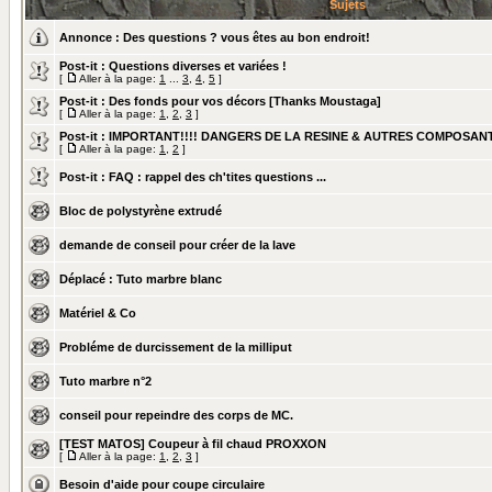
Sujets
Annonce :
Des questions ? vous êtes au bon endroit!
Post-it :
Questions diverses et variées !
[
Aller à la page:
1
...
3
,
4
,
5
]
Post-it :
Des fonds pour vos décors [Thanks Moustaga]
[
Aller à la page:
1
,
2
,
3
]
Post-it :
IMPORTANT!!!! DANGERS DE LA RESINE & AUTRES COMPOSAN
[
Aller à la page:
1
,
2
]
Post-it :
FAQ : rappel des ch'tites questions ...
Bloc de polystyrène extrudé
demande de conseil pour créer de la lave
Déplacé :
Tuto marbre blanc
Matériel & Co
Probléme de durcissement de la milliput
Tuto marbre n°2
conseil pour repeindre des corps de MC.
[TEST MATOS] Coupeur à fil chaud PROXXON
[
Aller à la page:
1
,
2
,
3
]
Besoin d'aide pour coupe circulaire