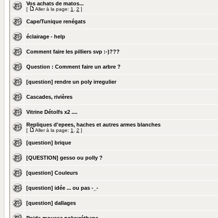
Vos achats de matos...
[
Aller à la page:
1
,
2
]
Cape/Tunique renégats
éclairage - help
Comment faire les pilliers svp :-)???
Question : Comment faire un arbre ?
[question] rendre un poly irregulier
Cascades, rivières
Vitrine Détolfs x2 ....
Repliques d'epees, haches et autres armes blanches
[
Aller à la page:
1
,
2
]
[question] brique
[QUESTION] gesso ou polly ?
[question] Couleurs
[question] idée ... ou pas -_-
[question] dallages