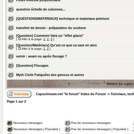
Poids mousse polyuréthane
question échelle de colonnes...
[QUESTIONS/MATERIAUX] technique et materiaux peinture
transfert de dessin - préparation du sculture
[Question] Comment faire un "effet glacis"
[
Aller à la page:
1
,
2
,
3
]
[Question/Matériaux] Qu'est ce que ca vaut en aero
[
Aller à la page:
1
,
2
]
vernir : avant ou après flocage ?
[Question] Flocages
Myth Cloth Fatiguées des genoux et autres
Montrer les sujets
Capucinteam.net "le forum" Index du Forum
->
Tutoriaux, tec
Page
1
sur
2
Nouveaux messages
Pas de nouveaux messages
Nouveaux messages [ Populaire ]
Pas de nouveaux messages [ Populaire ]