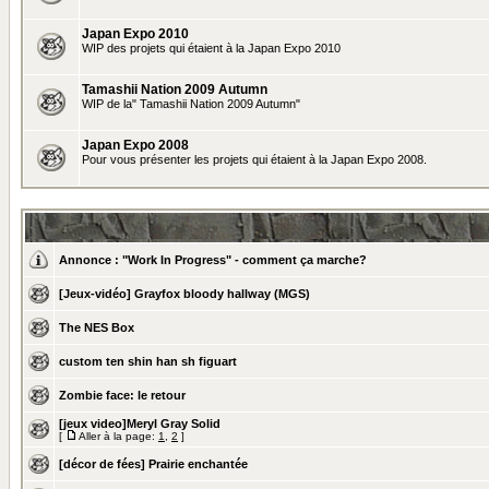
Japan Expo 2010
WIP des projets qui étaient à la Japan Expo 2010
Tamashii Nation 2009 Autumn
WIP de la" Tamashii Nation 2009 Autumn"
Japan Expo 2008
Pour vous présenter les projets qui étaient à la Japan Expo 2008.
Annonce :
"Work In Progress" - comment ça marche?
[Jeux-vidéo] Grayfox bloody hallway (MGS)
The NES Box
custom ten shin han sh figuart
Zombie face: le retour
[jeux video]Meryl Gray Solid
[
Aller à la page:
1
,
2
]
[décor de fées] Prairie enchantée