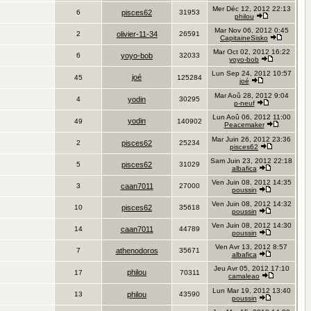
Mer Déc 12, 2012 22:13
6
pisces62
31953
philou
Mar Nov 06, 2012 0:45
2
olivier-11-34
26591
CapitaineSisko
Mar Oct 02, 2012 16:22
6
yoyo-bob
32033
yoyo-bob
Lun Sep 24, 2012 10:57
joé
45
125284
joé
Mar Aoû 28, 2012 9:04
4
yodin
30295
p-neuf
Lun Aoû 06, 2012 11:00
yodin
49
140902
Peacemaker
Mar Juin 26, 2012 23:36
2
pisces62
25234
pisces62
Sam Juin 23, 2012 22:18
5
pisces62
31029
albafica
Ven Juin 08, 2012 14:35
3
caan7011
27000
poussin
Ven Juin 08, 2012 14:32
10
pisces62
35618
poussin
Ven Juin 08, 2012 14:30
14
caan7011
44789
poussin
Ven Avr 13, 2012 8:57
7
athenodoros
35671
albafica
Jeu Avr 05, 2012 17:10
philou
17
70311
camaleao
Lun Mar 19, 2012 13:40
13
philou
43590
poussin