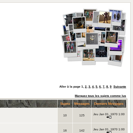
Aller à la page
1
,
2
,
3
,
4
,
5
,
6
,
7
,
8
,
9
Suivante
Marquez tous les sujets comme lus
Sujets
Messages
Derniers Messages
Jeu Jan 01, 1970 1:00
10
125
Jeu Jan 01, 1970 1:00
16
142