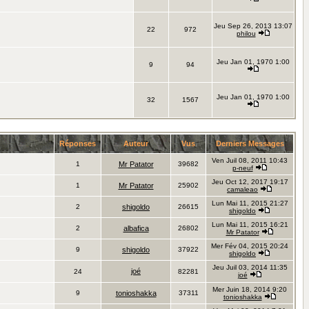
Jeu Sep 26, 2013 13:07
22
972
philou
Jeu Jan 01, 1970 1:00
9
94
Jeu Jan 01, 1970 1:00
32
1567
Réponses
Auteur
Vus
Derniers Messages
Ven Juil 08, 2011 10:43
1
Mr Patator
39682
p-neuf
Jeu Oct 12, 2017 19:17
1
Mr Patator
25902
camaleao
Lun Mai 11, 2015 21:27
2
shigoldo
26615
shigoldo
Lun Mai 11, 2015 16:21
2
albafica
26802
Mr Patator
Mer Fév 04, 2015 20:24
9
shigoldo
37922
shigoldo
Jeu Juil 03, 2014 11:35
joé
24
82281
joé
Mer Juin 18, 2014 9:20
9
tonioshakka
37311
tonioshakka