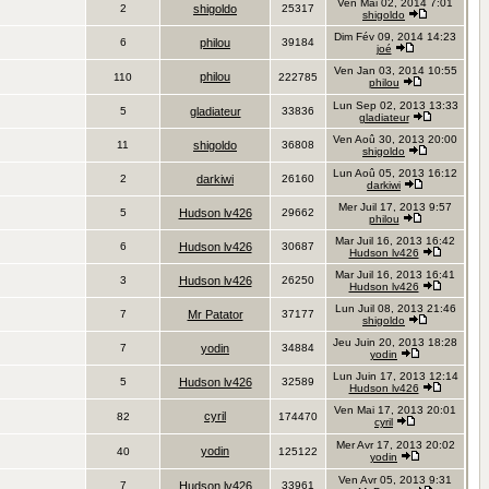
Ven Mai 02, 2014 7:01
2
shigoldo
25317
shigoldo
Dim Fév 09, 2014 14:23
6
philou
39184
joé
Ven Jan 03, 2014 10:55
philou
110
222785
philou
Lun Sep 02, 2013 13:33
5
gladiateur
33836
gladiateur
Ven Aoû 30, 2013 20:00
11
shigoldo
36808
shigoldo
Lun Aoû 05, 2013 16:12
2
darkiwi
26160
darkiwi
Mer Juil 17, 2013 9:57
5
Hudson lv426
29662
philou
Mar Juil 16, 2013 16:42
6
Hudson lv426
30687
Hudson lv426
Mar Juil 16, 2013 16:41
3
Hudson lv426
26250
Hudson lv426
Lun Juil 08, 2013 21:46
7
Mr Patator
37177
shigoldo
Jeu Juin 20, 2013 18:28
7
yodin
34884
yodin
Lun Juin 17, 2013 12:14
5
Hudson lv426
32589
Hudson lv426
Ven Mai 17, 2013 20:01
cyril
82
174470
cyril
Mer Avr 17, 2013 20:02
yodin
40
125122
yodin
Ven Avr 05, 2013 9:31
7
Hudson lv426
33961