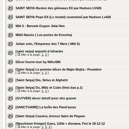
SAINT SEIYA Illusion des gémeaux EX par Hudson LV426
SAINT SEIYA Pope EX (Lc model) customisé par Hudson Lv426
MIA 5 - Berserk Ougon Jidai Hen
MIA5 Naruto ( Les portes de Konoha)
Julian solo, l'Empereur des 7 Mers ( MIA 5)
[saint seiya] arguetti d héracles
[
Aller à la page:
1
,
2
]
Décor fourre-tout by NiKoS80
[Saint Seiya] Le premier décor de Majin-Bejita : Poseidon
[
Aller à la page:
1
,
2
]
[Saint Seiya] Dio, Sirius et Alghetti
[Saint Seiya] Ox, Millz et Cube (finis bas p.1)
[
Aller à la page:
1
,
2
]
[GUYVER] decor detolf pour sho guyver
[SANCTUAIRE] La boîte des Pand'auras
[Saint Seiya] Cassios, bronze Saint de Pegase
[Maschinen Krieger] Gans, 1/20e + diorama. Fini le 18-12-12
[
Aller à la page:
1
,
2
,
3
]