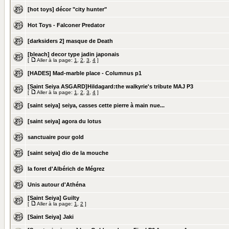
[hot toys] décor "city hunter"
Hot Toys - Falconer Predator
[darksiders 2] masque de Death
[bleach] decor type jadin japonais
[
Aller à la page:
1
,
2
,
3
,
4
]
[HADES] Mad-marble place - Columnus p1
[Saint Seiya ASGARD]Hildagard:the walkyrie's tribute MAJ P3
[
Aller à la page:
1
,
2
,
3
,
4
]
[saint seiya] seiya, casses cette pierre à main nue...
[saint seiya] agora du lotus
sanctuaire pour gold
[saint seiya] dio de la mouche
la foret d'Albérich de Mégrez
Unis autour d'Athéna
[Saint Seiya] Guilty
[
Aller à la page:
1
,
2
]
[Saint Seiya] Jaki