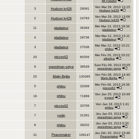
Mr Patator
Ven Mar 29, 2013 13:15
3
Hudson lv426
26091
Hudson lv426
Ven Mar 29, 2013 13:08
2
Hudson lv426
24783
Hudson lv426
Mer Mar 13, 2013 18:34
11
gladiateur
36394
gladiateur
Mar Mar 12, 2013 13:11
4
gladiateur
28736
gladiateur
Mar Mar 12, 2013 10:21
3
gladiateur
27036
philou
Mer Fév 20, 2013 20:22
pisces62
20
80356
albafica
Sam Fév 09, 2013 20:05
9
speedman seiya
38549
speedman seiya
Ven Fév 08, 2013 14:40
Majin-Bejita
25
130365
Majin-Bejita
Mer Fév 06, 2013 19:36
5
philou
32008
pisces62
Ven Jan 25, 2013 10:49
philou
19
71869
p-neuf
Ven Jan 18, 2013 1:41
7
pisces62
33706
philou
Jeu Jan 03, 2013 0:31
7
yodin
31391
speedman seiya
Jeu Jan 03, 2013 0:20
8
philou
39202
speedman seiya
Jeu Déc 20, 2012 23:48
Peacemaker
31
109147
Peacemaker