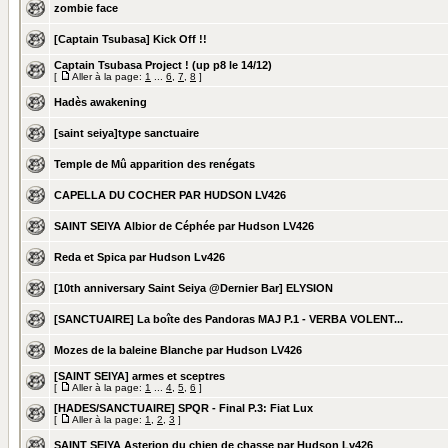
zombie face
[Captain Tsubasa] Kick Off !!
Captain Tsubasa Project ! (up p8 le 14/12)
[
Aller à la page:
1
...
6
,
7
,
8
]
Hadès awakening
[saint seiya]type sanctuaire
Temple de Mû apparition des renégats
CAPELLA DU COCHER PAR HUDSON LV426
SAINT SEIYA Albior de Céphée par Hudson LV426
Reda et Spica par Hudson Lv426
[10th anniversary Saint Seiya @Dernier Bar] ELYSION
[SANCTUAIRE] La boîte des Pandoras MAJ P.1 - VERBA VOLENT...
Mozes de la baleine Blanche par Hudson LV426
[SAINT SEIYA] armes et sceptres
[
Aller à la page:
1
...
4
,
5
,
6
]
[HADES/SANCTUAIRE] SPQR - Final P.3: Fiat Lux
[
Aller à la page:
1
,
2
,
3
]
SAINT SEIYA Asterion du chien de chasse par Hudson Lv426