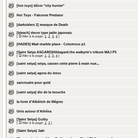
[hot toys] décor "city hunter"
Hot Toys - Falconer Predator
[darksiders 2] masque de Death
[bleach] decor type jadin japonais
[
Aller à la page:
1
,
2
,
3
,
4
]
[HADES] Mad-marble place - Columnus p1
[Saint Seiya ASGARD]Hildagard:the walkyrie's tribute MAJ P3
[
Aller à la page:
1
,
2
,
3
,
4
]
[saint seiya] seiya, casses cette pierre à main nue...
[saint seiya] agora du lotus
sanctuaire pour gold
[saint seiya] dio de la mouche
la foret d'Albérich de Mégrez
Unis autour d'Athéna
[Saint Seiya] Guilty
[
Aller à la page:
1
,
2
]
[Saint Seiya] Jaki