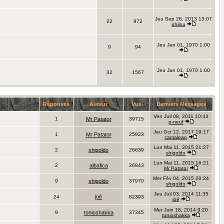
Jeu Sep 26, 2013 13:07
22
972
philou
Jeu Jan 01, 1970 1:00
9
94
Jeu Jan 01, 1970 1:00
32
1567
Réponses
Auteur
Vus
Derniers Messages
Ven Juil 08, 2011 10:43
1
Mr Patator
39715
p-neuf
Jeu Oct 12, 2017 19:17
1
Mr Patator
25923
camaleao
Lun Mai 11, 2015 21:27
2
shigoldo
26639
shigoldo
Lun Mai 11, 2015 16:21
2
albafica
26843
Mr Patator
Mer Fév 04, 2015 20:24
9
shigoldo
37970
shigoldo
Jeu Juil 03, 2014 11:35
joé
24
82393
joé
Mer Juin 18, 2014 9:20
9
tonioshakka
37345
tonioshakka