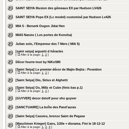
SAINT SEIYA Illusion des gémeaux EX par Hudson LV426
SAINT SEIYA Pope EX (Lc model) customisé par Hudson Lv426
MIA 5 - Berserk Ougon Jidai Hen
MIA5 Naruto ( Les portes de Konoha)
Julian solo, l'Empereur des 7 Mers ( MIA 5)
[saint seiya] arguetti d héracles
[
Aller à la page:
1
,
2
]
Décor fourre-tout by NiKoS80
[Saint Seiya] Le premier décor de Majin-Bejita : Poseidon
[
Aller à la page:
1
,
2
]
[Saint Seiya] Dio, Sirius et Alghetti
[Saint Seiya] Ox, Millz et Cube (finis bas p.1)
[
Aller à la page:
1
,
2
]
[GUYVER] decor detolf pour sho guyver
[SANCTUAIRE] La boîte des Pand'auras
[Saint Seiya] Cassios, bronze Saint de Pegase
[Maschinen Krieger] Gans, 1/20e + diorama. Fini le 18-12-12
[
Aller à la page:
1
,
2
,
3
]