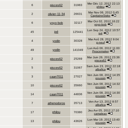
Mer Déc 12, 2012 22:13
6
pisces62
31983
philou
Mar Nov 06, 2012 0:45
2
olivier-11-34
26631
CapitaineSisko
Mar Oct 02, 2012 16:22
6
yoyo-bob
32117
yoyo-bob
Lun Sep 24, 2012 10:57
joé
45
125441
joé
Mar Aoû 28, 2012 9:04
4
yodin
30328
p-neuf
Lun Aoû 06, 2012 11:00
yodin
49
141049
Peacemaker
Mar Juin 26, 2012 23:36
2
pisces62
25269
pisces62
Sam Juin 23, 2012 22:18
5
pisces62
31067
albafica
Ven Juin 08, 2012 14:35
3
caan7011
27027
poussin
Ven Juin 08, 2012 14:32
10
pisces62
35660
poussin
Ven Juin 08, 2012 14:30
14
caan7011
44836
poussin
Ven Avr 13, 2012 8:57
7
athenodoros
35713
albafica
Jeu Avr 05, 2012 17:10
philou
17
70380
camaleao
Lun Mar 19, 2012 13:40
13
philou
43626
poussin