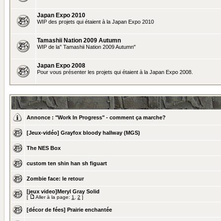
Japan Expo 2010
WIP des projets qui étaient à la Japan Expo 2010
Tamashii Nation 2009 Autumn
WIP de la" Tamashii Nation 2009 Autumn"
Japan Expo 2008
Pour vous présenter les projets qui étaient à la Japan Expo 2008.
Annonce :
"Work In Progress" - comment ça marche?
[Jeux-vidéo] Grayfox bloody hallway (MGS)
The NES Box
custom ten shin han sh figuart
Zombie face: le retour
[jeux video]Meryl Gray Solid
[
Aller à la page:
1
,
2
]
[décor de fées] Prairie enchantée