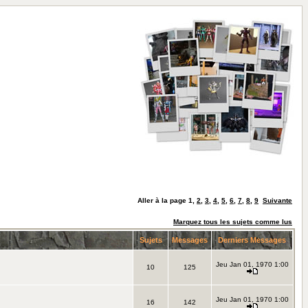
Aller à la page
1
,
2
,
3
,
4
,
5
,
6
,
7
,
8
,
9
Suivante
Marquez tous les sujets comme lus
Sujets
Messages
Derniers Messages
Jeu Jan 01, 1970 1:00
10
125
Jeu Jan 01, 1970 1:00
16
142