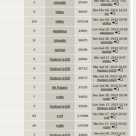
Ven Mai 02, 2014 7:01
2
shigoldo
25343
shigoldo
Dim Fév 09, 2014 14:23
6
philou
39255
joé
Ven Jan 03, 2014 10:55
philou
110
223134
philou
Lun Sep 02, 2013 13:33
5
gladiateur
33881
gladiateur
Ven Aoû 30, 2013 20:00
11
shigoldo
36875
shigoldo
Lun Aoû 05, 2013 16:12
2
darkiwi
26186
darkiwi
Mer Juil 17, 2013 9:57
5
Hudson lv426
29694
philou
Mar Juil 16, 2013 16:42
6
Hudson lv426
30712
Hudson lv426
Mar Juil 16, 2013 16:41
3
Hudson lv426
26273
Hudson lv426
Lun Juil 08, 2013 21:46
7
Mr Patator
37220
shigoldo
Jeu Juin 20, 2013 18:28
7
yodin
34933
yodin
Lun Juin 17, 2013 12:14
5
Hudson lv426
32636
Hudson lv426
Ven Mai 17, 2013 20:01
cyril
82
174688
cyril
Mer Avr 17, 2013 20:02
yodin
40
125256
yodin
Ven Avr 05, 2013 9:31
7
Hudson lv426
33993