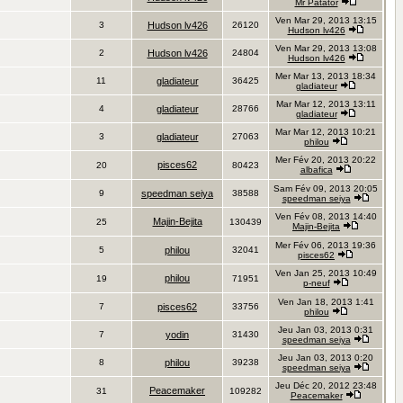
Mr Patator
Ven Mar 29, 2013 13:15
3
Hudson lv426
26120
Hudson lv426
Ven Mar 29, 2013 13:08
2
Hudson lv426
24804
Hudson lv426
Mer Mar 13, 2013 18:34
11
gladiateur
36425
gladiateur
Mar Mar 12, 2013 13:11
4
gladiateur
28766
gladiateur
Mar Mar 12, 2013 10:21
3
gladiateur
27063
philou
Mer Fév 20, 2013 20:22
pisces62
20
80423
albafica
Sam Fév 09, 2013 20:05
9
speedman seiya
38588
speedman seiya
Ven Fév 08, 2013 14:40
Majin-Bejita
25
130439
Majin-Bejita
Mer Fév 06, 2013 19:36
5
philou
32041
pisces62
Ven Jan 25, 2013 10:49
philou
19
71951
p-neuf
Ven Jan 18, 2013 1:41
7
pisces62
33756
philou
Jeu Jan 03, 2013 0:31
7
yodin
31430
speedman seiya
Jeu Jan 03, 2013 0:20
8
philou
39238
speedman seiya
Jeu Déc 20, 2012 23:48
Peacemaker
31
109282
Peacemaker