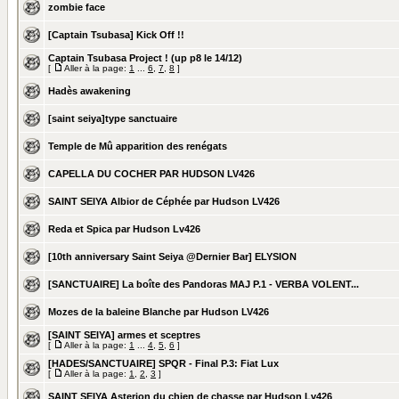
zombie face
[Captain Tsubasa] Kick Off !!
Captain Tsubasa Project ! (up p8 le 14/12)
[
Aller à la page:
1
...
6
,
7
,
8
]
Hadès awakening
[saint seiya]type sanctuaire
Temple de Mû apparition des renégats
CAPELLA DU COCHER PAR HUDSON LV426
SAINT SEIYA Albior de Céphée par Hudson LV426
Reda et Spica par Hudson Lv426
[10th anniversary Saint Seiya @Dernier Bar] ELYSION
[SANCTUAIRE] La boîte des Pandoras MAJ P.1 - VERBA VOLENT...
Mozes de la baleine Blanche par Hudson LV426
[SAINT SEIYA] armes et sceptres
[
Aller à la page:
1
...
4
,
5
,
6
]
[HADES/SANCTUAIRE] SPQR - Final P.3: Fiat Lux
[
Aller à la page:
1
,
2
,
3
]
SAINT SEIYA Asterion du chien de chasse par Hudson Lv426