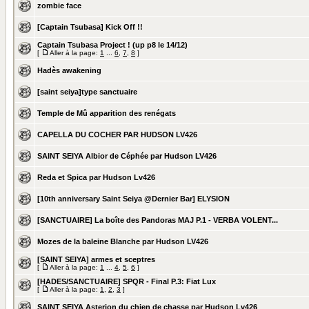
zombie face
[Captain Tsubasa] Kick Off !!
Captain Tsubasa Project ! (up p8 le 14/12)
[
Aller à la page:
1
...
6
,
7
,
8
]
Hadès awakening
[saint seiya]type sanctuaire
Temple de Mû apparition des renégats
CAPELLA DU COCHER PAR HUDSON LV426
SAINT SEIYA Albior de Céphée par Hudson LV426
Reda et Spica par Hudson Lv426
[10th anniversary Saint Seiya @Dernier Bar] ELYSION
[SANCTUAIRE] La boîte des Pandoras MAJ P.1 - VERBA VOLENT...
Mozes de la baleine Blanche par Hudson LV426
[SAINT SEIYA] armes et sceptres
[
Aller à la page:
1
...
4
,
5
,
6
]
[HADES/SANCTUAIRE] SPQR - Final P.3: Fiat Lux
[
Aller à la page:
1
,
2
,
3
]
SAINT SEIYA Asterion du chien de chasse par Hudson Lv426