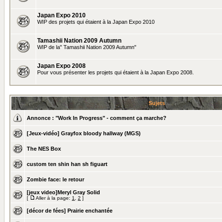
Japan Expo 2010
WIP des projets qui étaient à la Japan Expo 2010
Tamashii Nation 2009 Autumn
WIP de la" Tamashii Nation 2009 Autumn"
Japan Expo 2008
Pour vous présenter les projets qui étaient à la Japan Expo 2008.
Sujets
Annonce :
"Work In Progress" - comment ça marche?
[Jeux-vidéo] Grayfox bloody hallway (MGS)
The NES Box
custom ten shin han sh figuart
Zombie face: le retour
[jeux video]Meryl Gray Solid
[
Aller à la page:
1
,
2
]
[décor de fées] Prairie enchantée