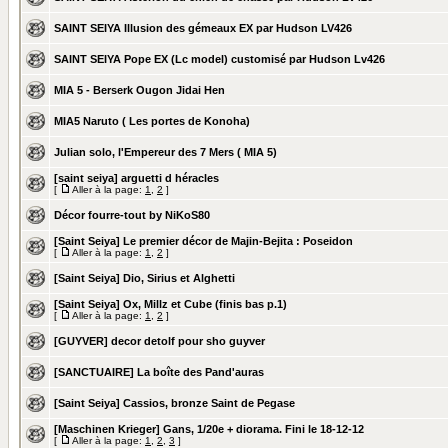
SAINT SEIYA Illusion des gémeaux EX par Hudson LV426
SAINT SEIYA Pope EX (Lc model) customisé par Hudson Lv426
MIA 5 - Berserk Ougon Jidai Hen
MIA5 Naruto ( Les portes de Konoha)
Julian solo, l'Empereur des 7 Mers ( MIA 5)
[saint seiya] arguetti d héracles
[
Aller à la page:
1
,
2
]
Décor fourre-tout by NiKoS80
[Saint Seiya] Le premier décor de Majin-Bejita : Poseidon
[
Aller à la page:
1
,
2
]
[Saint Seiya] Dio, Sirius et Alghetti
[Saint Seiya] Ox, Millz et Cube (finis bas p.1)
[
Aller à la page:
1
,
2
]
[GUYVER] decor detolf pour sho guyver
[SANCTUAIRE] La boîte des Pand'auras
[Saint Seiya] Cassios, bronze Saint de Pegase
[Maschinen Krieger] Gans, 1/20e + diorama. Fini le 18-12-12
[
Aller à la page:
1
,
2
,
3
]