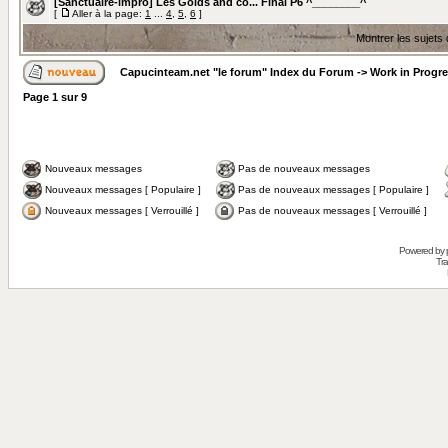
[Sanctuaire-impro] Les Golds and co... Final P6 ^________^
[
Aller à la page:
1
...
4
,
5
,
6
]
Montrer les sujets
Capucinteam.net "le forum" Index du Forum
->
Work in Progr
Page
1
sur
9
Nouveaux messages
Pas de nouveaux messages
Nouveaux messages [ Populaire ]
Pas de nouveaux messages [ Populaire ]
Nouveaux messages [ Verrouillé ]
Pas de nouveaux messages [ Verrouillé ]
Powered by
Tra