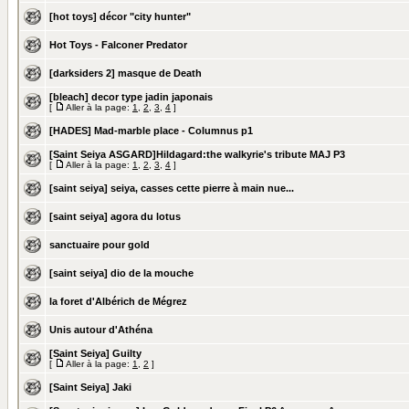
[hot toys] décor "city hunter"
Hot Toys - Falconer Predator
[darksiders 2] masque de Death
[bleach] decor type jadin japonais
[
Aller à la page:
1
,
2
,
3
,
4
]
[HADES] Mad-marble place - Columnus p1
[Saint Seiya ASGARD]Hildagard:the walkyrie's tribute MAJ P3
[
Aller à la page:
1
,
2
,
3
,
4
]
[saint seiya] seiya, casses cette pierre à main nue...
[saint seiya] agora du lotus
sanctuaire pour gold
[saint seiya] dio de la mouche
la foret d'Albérich de Mégrez
Unis autour d'Athéna
[Saint Seiya] Guilty
[
Aller à la page:
1
,
2
]
[Saint Seiya] Jaki