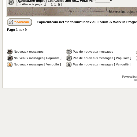
[Sanctuaire-impro] Les Golds and co... Final P6 ^________^
[
Aller à la page:
1
...
4
,
5
,
6
]
Montrer les sujets
Capucinteam.net "le forum" Index du Forum
->
Work in Progr
Page
1
sur
9
Nouveaux messages
Pas de nouveaux messages
Nouveaux messages [ Populaire ]
Pas de nouveaux messages [ Populaire ]
Nouveaux messages [ Verrouillé ]
Pas de nouveaux messages [ Verrouillé ]
Powered by
Tra