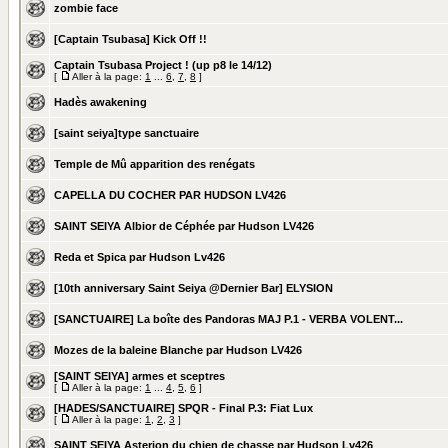
zombie face
[Captain Tsubasa] Kick Off !!
Captain Tsubasa Project ! (up p8 le 14/12)
[
Aller à la page:
1
...
6
,
7
,
8
]
Hadès awakening
[saint seiya]type sanctuaire
Temple de Mû apparition des renégats
CAPELLA DU COCHER PAR HUDSON LV426
SAINT SEIYA Albior de Céphée par Hudson LV426
Reda et Spica par Hudson Lv426
[10th anniversary Saint Seiya @Dernier Bar] ELYSION
[SANCTUAIRE] La boîte des Pandoras MAJ P.1 - VERBA VOLENT...
Mozes de la baleine Blanche par Hudson LV426
[SAINT SEIYA] armes et sceptres
[
Aller à la page:
1
...
4
,
5
,
6
]
[HADES/SANCTUAIRE] SPQR - Final P.3: Fiat Lux
[
Aller à la page:
1
,
2
,
3
]
SAINT SEIYA Asterion du chien de chasse par Hudson Lv426