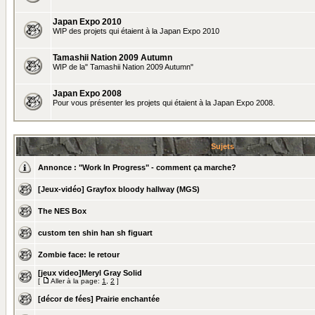
Japan Expo 2010
WIP des projets qui étaient à la Japan Expo 2010
Tamashii Nation 2009 Autumn
WIP de la" Tamashii Nation 2009 Autumn"
Japan Expo 2008
Pour vous présenter les projets qui étaient à la Japan Expo 2008.
Sujets
Annonce :
"Work In Progress" - comment ça marche?
[Jeux-vidéo] Grayfox bloody hallway (MGS)
The NES Box
custom ten shin han sh figuart
Zombie face: le retour
[jeux video]Meryl Gray Solid
[
Aller à la page:
1
,
2
]
[décor de fées] Prairie enchantée