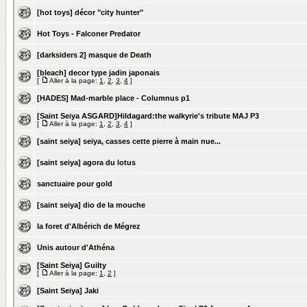
[hot toys] décor "city hunter"
Hot Toys - Falconer Predator
[darksiders 2] masque de Death
[bleach] decor type jadin japonais
[
Aller à la page:
1
,
2
,
3
,
4
]
[HADES] Mad-marble place - Columnus p1
[Saint Seiya ASGARD]Hildagard:the walkyrie's tribute MAJ P3
[
Aller à la page:
1
,
2
,
3
,
4
]
[saint seiya] seiya, casses cette pierre à main nue...
[saint seiya] agora du lotus
sanctuaire pour gold
[saint seiya] dio de la mouche
la foret d'Albérich de Mégrez
Unis autour d'Athéna
[Saint Seiya] Guilty
[
Aller à la page:
1
,
2
]
[Saint Seiya] Jaki