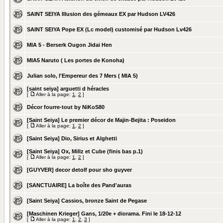
SAINT SEIYA Illusion des gémeaux EX par Hudson LV426
SAINT SEIYA Pope EX (Lc model) customisé par Hudson Lv426
MIA 5 - Berserk Ougon Jidai Hen
MIA5 Naruto ( Les portes de Konoha)
Julian solo, l'Empereur des 7 Mers ( MIA 5)
[saint seiya] arguetti d héracles
[
Aller à la page:
1
,
2
]
Décor fourre-tout by NiKoS80
[Saint Seiya] Le premier décor de Majin-Bejita : Poseidon
[
Aller à la page:
1
,
2
]
[Saint Seiya] Dio, Sirius et Alghetti
[Saint Seiya] Ox, Millz et Cube (finis bas p.1)
[
Aller à la page:
1
,
2
]
[GUYVER] decor detolf pour sho guyver
[SANCTUAIRE] La boîte des Pand'auras
[Saint Seiya] Cassios, bronze Saint de Pegase
[Maschinen Krieger] Gans, 1/20e + diorama. Fini le 18-12-12
[
Aller à la page:
1
,
2
,
3
]