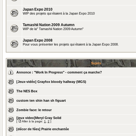
Japan Expo 2010
WIP des projets qui étaient à la Japan Expo 2010
Tamashii Nation 2009 Autumn
WIP de la" Tamashii Nation 2009 Autumn"
Japan Expo 2008
Pour vous présenter les projets qui étaient à la Japan Expo 2008.
Sujets
Annonce :
"Work In Progress" - comment ça marche?
[Jeux-vidéo] Grayfox bloody hallway (MGS)
The NES Box
custom ten shin han sh figuart
Zombie face: le retour
[jeux video]Meryl Gray Solid
[
Aller à la page:
1
,
2
]
[décor de fées] Prairie enchantée