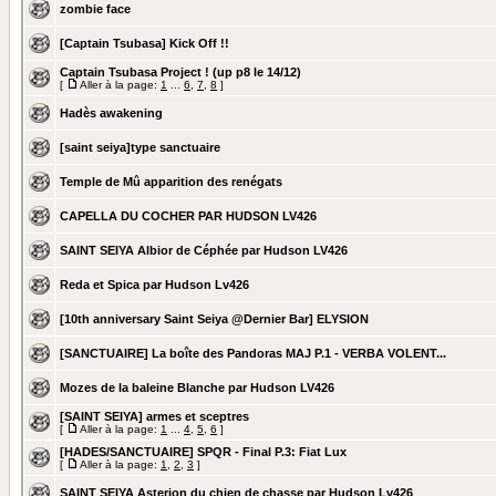
zombie face
[Captain Tsubasa] Kick Off !!
Captain Tsubasa Project ! (up p8 le 14/12)
[
Aller à la page:
1
...
6
,
7
,
8
]
Hadès awakening
[saint seiya]type sanctuaire
Temple de Mû apparition des renégats
CAPELLA DU COCHER PAR HUDSON LV426
SAINT SEIYA Albior de Céphée par Hudson LV426
Reda et Spica par Hudson Lv426
[10th anniversary Saint Seiya @Dernier Bar] ELYSION
[SANCTUAIRE] La boîte des Pandoras MAJ P.1 - VERBA VOLENT...
Mozes de la baleine Blanche par Hudson LV426
[SAINT SEIYA] armes et sceptres
[
Aller à la page:
1
...
4
,
5
,
6
]
[HADES/SANCTUAIRE] SPQR - Final P.3: Fiat Lux
[
Aller à la page:
1
,
2
,
3
]
SAINT SEIYA Asterion du chien de chasse par Hudson Lv426