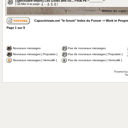
[Sanctuaire-impro] Les Golds and co... Final P6 ^________^
[
Aller à la page:
1
...
4
,
5
,
6
]
Montrer les sujets
Capucinteam.net "le forum" Index du Forum
->
Work in Progr
Page
1
sur
9
Nouveaux messages
Pas de nouveaux messages
Nouveaux messages [ Populaire ]
Pas de nouveaux messages [ Populaire ]
Nouveaux messages [ Verrouillé ]
Pas de nouveaux messages [ Verrouillé ]
Powered by
Tra