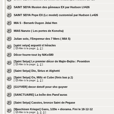
SAINT SEIYA Illusion des gémeaux EX par Hudson LV426
SAINT SEIYA Pope EX (Lc model) customisé par Hudson Lv426
MIA 5 - Berserk Ougon Jidai Hen
MIA5 Naruto ( Les portes de Konoha)
Julian solo, l'Empereur des 7 Mers ( MIA 5)
[saint seiya] arguetti d héracles
[
Aller à la page:
1
,
2
]
Décor fourre-tout by NiKoS80
[Saint Seiya] Le premier décor de Majin-Bejita : Poseidon
[
Aller à la page:
1
,
2
]
[Saint Seiya] Dio, Sirius et Alghetti
[Saint Seiya] Ox, Millz et Cube (finis bas p.1)
[
Aller à la page:
1
,
2
]
[GUYVER] decor detolf pour sho guyver
[SANCTUAIRE] La boîte des Pand'auras
[Saint Seiya] Cassios, bronze Saint de Pegase
[Maschinen Krieger] Gans, 1/20e + diorama. Fini le 18-12-12
[
Aller à la page:
1
,
2
,
3
]