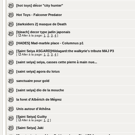
[hot toys] décor "city hunter"
Hot Toys - Falconer Predator
[darksiders 2] masque de Death
[bleach] decor type jadin japonais
[
Aller à la page:
1
,
2
,
3
,
4
]
[HADES] Mad-marble place - Columnus p1
[Saint Seiya ASGARD]Hildagard:the walkyrie's tribute MAJ P3
[
Aller à la page:
1
,
2
,
3
,
4
]
[saint seiya] seiya, casses cette pierre à main nue...
[saint seiya] agora du lotus
sanctuaire pour gold
[saint seiya] dio de la mouche
la foret d'Albérich de Mégrez
Unis autour d'Athéna
[Saint Seiya] Guilty
[
Aller à la page:
1
,
2
]
[Saint Seiya] Jaki