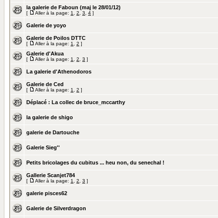
la galerie de Faboun (maj le 28/01/12)
[
Aller à la page:
1
,
2
,
3
,
4
]
Galerie de yoyo
Galerie de Poilos DTTC
[
Aller à la page:
1
,
2
]
Galerie d'Akua
[
Aller à la page:
1
,
2
,
3
]
La galerie d'Athenodoros
Galerie de Ced
[
Aller à la page:
1
,
2
]
Déplacé :
La collec de bruce_mccarthy
la galerie de shigo
galerie de Dartouche
Galerie Sieg''
Petits bricolages du cubitus ... heu non, du senechal !
Gallerie Scanjet784
[
Aller à la page:
1
,
2
,
3
]
galerie pisces62
Galerie de Silverdragon