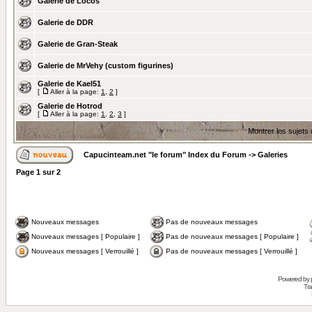
Galerie de Locos
Galerie de DDR
Galerie de Gran-Steak
Galerie de MrVehy (custom figurines)
Galerie de Kael51
[
Aller à la page:
1
,
2
]
Galerie de Hotrod
[
Aller à la page:
1
,
2
,
3
]
Montrer les sujets
Capucinteam.net "le forum" Index du Forum
->
Galeries
Page
1
sur
2
Nouveaux messages
Pas de nouveaux messages
Nouveaux messages [ Populaire ]
Pas de nouveaux messages [ Populaire ]
Nouveaux messages [ Verrouillé ]
Pas de nouveaux messages [ Verrouillé ]
Powered by
Tra