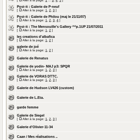
[
Aller à la page:
1
...
3
,
4
,
5
]
Post-it :
Galerie de P-neuf
[
Aller à la page:
1
,
2
,
3
]
Post-it :
Galerie de Philou (maj le 21/11/07)
[
Aller à la page:
1
,
2
,
3
,
4
]
Post-it :
The Mensouille's Gallery ^^p.1UP 21/07/2011
[
Aller à la page:
1
,
2
]
les creations d'albafica
[
Aller à la page:
1
,
2
]
galerie de joé
[
Aller à la page:
1
,
2
]
Galerie de Renatus
Galerie de yodin- MAJ p3: SPQR
[
Aller à la page:
1
,
2
,
3
]
Galerie de VORAS DTTC.
[
Aller à la page:
1
,
2
,
3
]
Galerie de Hudson LV426 (custom)
Galerie de L.Eta.
garde femme
Galerie de Siegel
[
Aller à la page:
1
,
2
,
3
]
Galerie d'Olivier-11-34
Caan / Mes réalisations ..