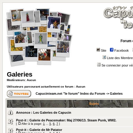
Forum 
Site
Facebook
Liste des Membre
Se connecter pour vé
Galeries
Modérateurs: Aucun
Utilisateurs parcourant actuellement ce forum : Aucun
Capucinteam.net "le forum" Index du Forum
->
Galeries
Sujets
Annonce :
Les Galeries de Capucin
Post-it :
Galerie de Peacemaker: Maj 27/06/13. Steam Punk, WW2.
[
Aller à la page:
1
...
5
,
6
,
7
]
Post-it :
Galerie de Mr Patator