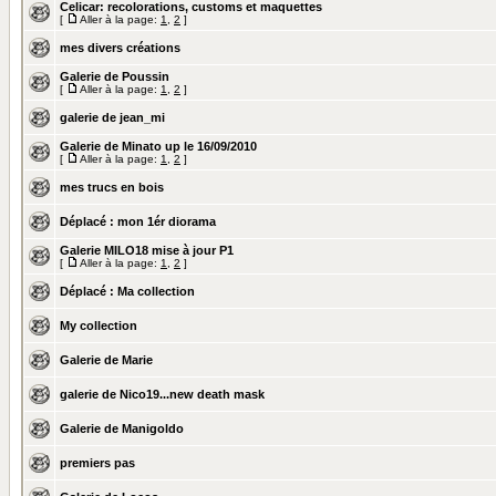
Celicar: recolorations, customs et maquettes
[
Aller à la page:
1
,
2
]
mes divers créations
Galerie de Poussin
[
Aller à la page:
1
,
2
]
galerie de jean_mi
Galerie de Minato up le 16/09/2010
[
Aller à la page:
1
,
2
]
mes trucs en bois
Déplacé :
mon 1ér diorama
Galerie MILO18 mise à jour P1
[
Aller à la page:
1
,
2
]
Déplacé :
Ma collection
My collection
Galerie de Marie
galerie de Nico19...new death mask
Galerie de Manigoldo
premiers pas